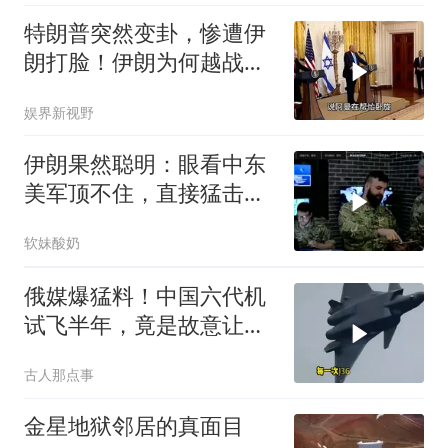
特朗普突然变卦，惨遭伊
朗打脸！伊朗为何越战越
勇？
娱界新视野
伊朗果然聪明：眼看中东
美军顶不住，直接猛击要
害，特朗普怂了
软妹酸奶
俄媒爆猛料！中国六代机
试飞半年，竟是故意让卫
星拍到的？
古人那点事
金星地狱邻居的真面目