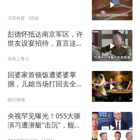
冯哥科普
1跟贴
彭德怀抵达南京军区，许
世友设宴招待，直言这是
最高的标准
等风上青云
回婆家首顿饭遭婆婆掌
掴，儿媳当场打回去全家
惊呆
靓仔情感
央视罕见曝光！055大驱
演习遭潜艇“击沉”，舰长
直言：前出就是送死