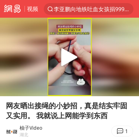
视频
李亚鹏向地铁吐血女孩捐99999元
服务提质，内需扩容有保障
官方通报传销头目出狱办书院
米兰1-1国米
台风白海豚或在华东沿海登陆
逃犯看演唱会 刚出地铁就被逮住
因凡蒂诺首次公开道歉
00:00
00:36
41岁女子为鼓励女儿考上985研究生
Play
Ent
full
《Monica》填词人黎彼得去世
网友晒出接绳的小妙招，真是结实牢固
又实用。 我就说上网能学到东西
人贩子“梅姨”真实姓名曝光
普京宣布多项人事调整
柚子Video
1
湖北