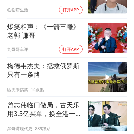
决定接妈妈回来养老
临临唠生活
打开APP
爆笑相声：《一箭三雕》
老郭 谦哥
九哥哥车评
打开APP
梅德韦杰夫：拯救俄罗斯
只有一条路
匹夫来搞笑
14跟贴
曾志伟临门做局，古天乐
用3.5亿买单，换全港一声
佩服！
黑哥讲现代史
889跟贴