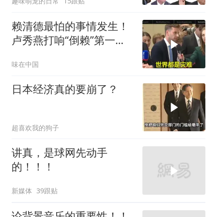
趣味萌宠的日常
15跟贴
赖清德最怕的事情发生！
卢秀燕打响“倒赖”第一
枪，美国趁火打劫
味在中国
日本经济真的要崩了？
超喜欢我的狗子
讲真，是球网先动手
的！！！
新媒体
39跟贴
论背景音乐的重要性！！