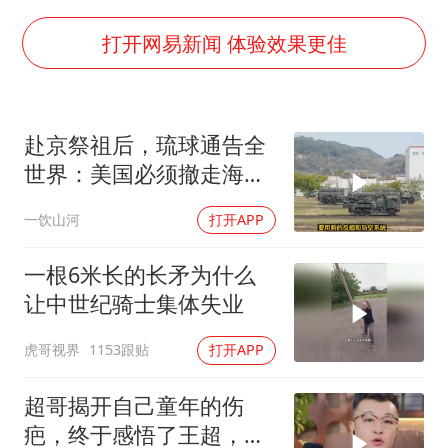
“银行午休1.5小时”留个窗口行不行
谷歌首席科学家Jeff Dean离职创业
打开网易新闻 体验效果更佳
22岁女生南太行山失联已超十天
汕头市政府被约谈
赴京祭祖后，琉球通告全
陕西柞水遭遇暴雨五千余户群众转移
世界：美国必须撤走海马
蜜雪冰城员工抽烟收银 门店现已停业
斯，日本陷入被动
一饮山河
打开APP
嘲讽周星驰无儿女没朋友 李修贤道歉
坚持党全面领导和党中央集中统一领导
一根6米长的长矛为什么
让中世纪骑士集体失业
虎哥视界
1153跟贴
打开APP
超哥揭开自己童年的伤
疤，终于感悟了王超，他