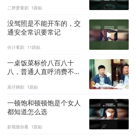
二胖爱看剧
1跟贴
没驾照是不能开车的，交
通安全常识要常记
伙计看剧
11跟贴
一桌饭菜标价八百八十
八，普通人直呼消费不
起，背后真相令人深思
嵩仔聊剧
1跟贴
一顿饱和顿顿饱是个女人
都知道怎么选
影视随你看
1跟贴