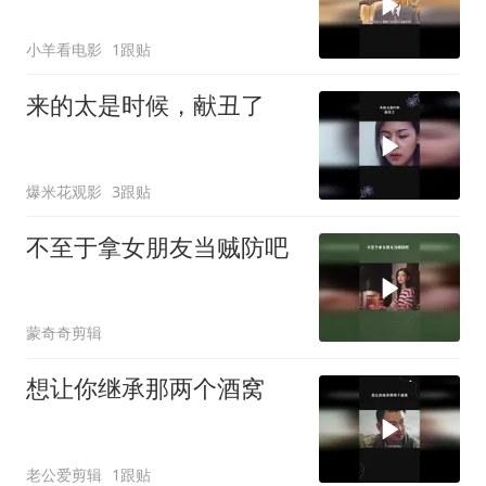
小羊看电影
1跟贴
来的太是时候，献丑了
爆米花观影
3跟贴
不至于拿女朋友当贼防吧
蒙奇奇剪辑
想让你继承那两个酒窝
老公爱剪辑
1跟贴