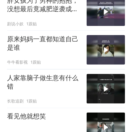
胖女孩为了男神的抱抱，
没想最后竟减肥逆袭成校
花
剧说小妖
1跟贴
原来妈妈一直都知道自己
是谁
牛牛看影视
1跟贴
人家靠脑子做生意有什么
错
长歌追剧
1跟贴
看见他就想笑