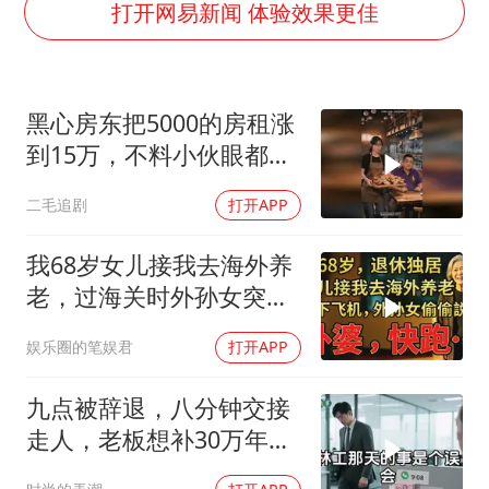
宇树科技中一签需缴款7.54万元
打开网易新闻 体验效果更佳
国防部：中国军队坚决反制任何闹海挑衅图谋
百花奖开幕式
黑心房东把5000的房租涨
广东雷州通报特教老师招聘违规事件
到15万，不料小伙眼都不
两名乘客在飞机上因调节座椅起冲突
眨都同意了！
二毛追剧
打开APP
女儿为争财产堵门阻挠父亲出殡
夯实基础开新局
我68岁女儿接我去海外养
老，过海关时外孙女突然
说：阿嬷，快跑！
娱乐圈的笔娱君
打开APP
九点被辞退，八分钟交接
走人，老板想补30万年终
奖却发现被拉黑