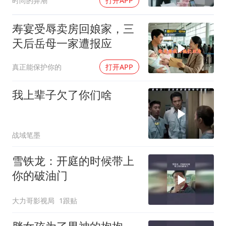
时尚的弄潮
打开APP
寿宴受辱卖房回娘家，三
天后岳母一家遭报应
真正能保护你的
打开APP
我上辈子欠了你们啥
战域笔墨
雪铁龙：开庭的时候带上
你的破油门
大力哥影视局
1跟贴