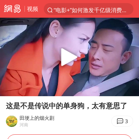
视频
“电影+”如何激发千亿级消费新活力？
日本试射“战斧”导弹，国防部回应
东航：国内客票提前14天免费退改
台风白海豚中心风力增强
向鹏0-3不敌张本智和
四川宜宾市高县4.9级地震致1人死亡
超颖电子拟投资20.86亿建设新项目
00:00
01:02
“新疆阿勒泰八月能滑雪”不实
Play
Ent
full
刘国正说向鹏打得很窝囊
这是不是传说中的单身狗，太有意思了
我国外贸延续良好增长态势
田埂上的烟火剧
3
河南
陈幸同晋级WTT横滨冠军赛8强