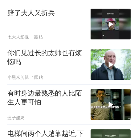
赔了夫人又折兵
七大人影视
1跟贴
你们见过长的太帅也有烦
恼吗
小黑米剪辑
1跟贴
有时身边最熟悉的人比陌
生人更可怕
盒子酸奶
电梯间两个人越靠越近,下