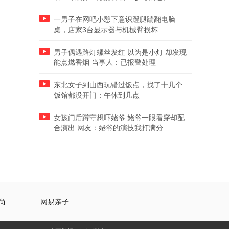
一男子在网吧小憩下意识蹬腿踹翻电脑
桌，店家3台显示器与机械臂损坏
男子偶遇路灯螺丝发红 以为是小灯 却发现
能点燃香烟 当事人：已报警处理
东北女子到山西玩错过饭点，找了十几个
饭馆都没开门：午休到几点
女孩门后蹲守想吓姥爷 姥爷一眼看穿却配
合演出 网友：姥爷的演技我打满分
尚
网易亲子