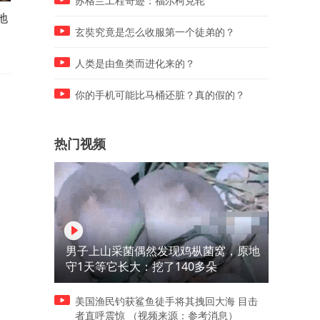
苏格兰工程奇迹：福尔柯克轮
地
老汉劈竹偶遇金光竹笋，诞出
养男孩，就得往野了养
拇指女娃，报恩改写家运
玄奘究竟是怎么收服第一个徒弟的？
人类是由鱼类而进化来的？
你的手机可能比马桶还脏？真的假的？
热门视频
男子上山采菌偶然发现鸡枞菌窝，原地
守1天等它长大：挖了140多朵
美国渔民钓获鲨鱼徒手将其拽回大海 目击
者直呼震惊 （视频来源：参考消息）