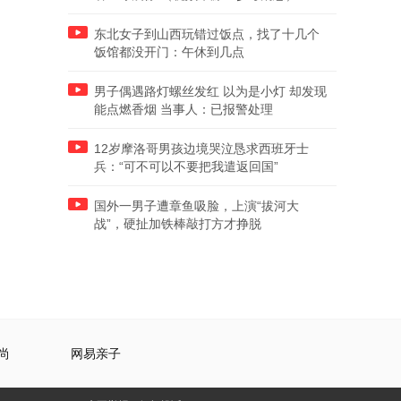
东北女子到山西玩错过饭点，找了十几个
饭馆都没开门：午休到几点
男子偶遇路灯螺丝发红 以为是小灯 却发现
能点燃香烟 当事人：已报警处理
12岁摩洛哥男孩边境哭泣恳求西班牙士
兵：“可不可以不要把我遣返回国”
国外一男子遭章鱼吸脸，上演“拔河大
战”，硬扯加铁棒敲打方才挣脱
尚
网易亲子