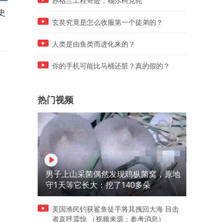
苏格兰工程奇迹：福尔柯克轮
史
汽车安全揭秘：油箱布局，关
一战全纪录：揭秘历史巨变
乎生命！
玄奘究竟是怎么收服第一个徒弟的？
人类是由鱼类而进化来的？
你的手机可能比马桶还脏？真的假的？
热门视频
男子上山采菌偶然发现鸡枞菌窝，原地
守1天等它长大：挖了140多朵
美国渔民钓获鲨鱼徒手将其拽回大海 目击
者直呼震惊 （视频来源：参考消息）