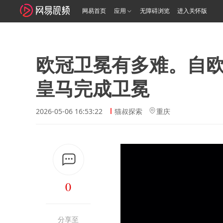
网易首页
应用
无障碍浏览
进入关怀版
欧冠卫冕有多难。自
皇马完成卫冕
2026-05-06 16:53:22
猫叔探索
重庆
0
分享至