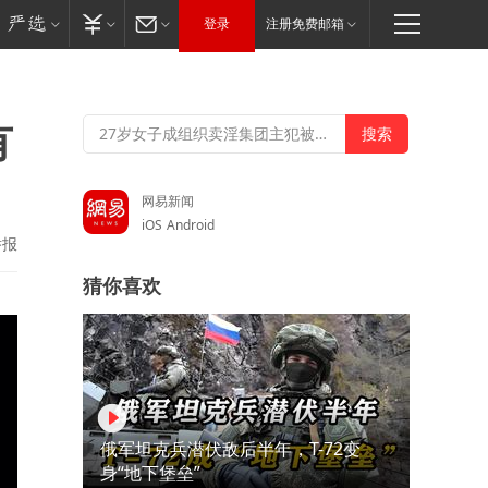
登录
注册免费邮箱
有
网易新闻
iOS
Android
举报
猜你喜欢
俄军坦克兵潜伏敌后半年，T-72变
身“地下堡垒”