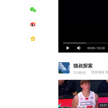
00:00
/
03:30
猫叔探索
我是猫叔 
553粉丝
03:07