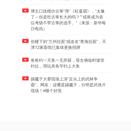
博主口技模仿古筝“弹”《枉凝眉》，“太像
了～你是吃古筝长大的吗？”“或将成为首
位考级不带古筝的选手。”（来源：新华每
日电讯）
你楼下的“兰州拉面”或改名“青海拉面”，天
津72家面馆已集体更换招牌
爸爸钓一天鱼一无所获，母女俩临时接管
钓位，用玩具鱼竿钓上大鱼
踢毽子大赛现场上演“足尖上的武林争
霸”。网友：这哪是踢毽子，分明是武侠片
现场！#睡个好觉