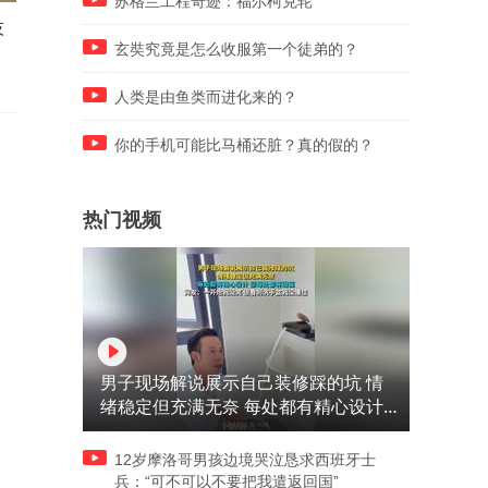
苏格兰工程奇迹：福尔柯克轮
技
老祖宗传下来的捆柴绝技，你
揭秘木凳子最复杂最牢固的
会吗？上百斤都能牢牢捆紧
卯结构是如何固定起来的？
玄奘究竟是怎么收服第一个徒弟的？
啊！
人类是由鱼类而进化来的？
你的手机可能比马桶还脏？真的假的？
热门视频
男子现场解说展示自己装修踩的坑 情
绪稳定但充满无奈 每处都有精心设计
但每处都有瑕疵 网友：一开始我没笑
但看到洗手盆我没绷住
12岁摩洛哥男孩边境哭泣恳求西班牙士
兵：“可不可以不要把我遣返回国”