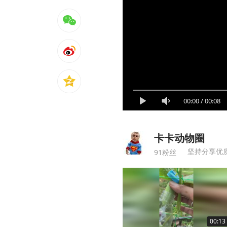
00:00
/
00:08
卡卡动物圈
坚持分享优
91粉丝
00:13