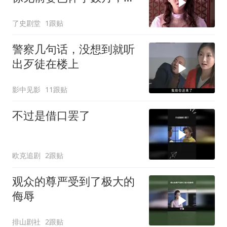
夫瞬间傻眼
了史剧堂
1跟贴
警察几句话，没想到就听
出歹徒在楼上
影中见影
11跟贴
不过是借口罢了
欧克追剧
2跟贴
观众的尊严受到了极大的
侮辱
排山剧社
2跟贴