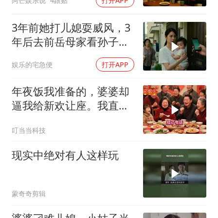
阿芒娱乐说
4跟贴
打开APP
3年前她打儿媳耍威风，3
年后去前岳母家看孙子，
当场惊呆
娱乐的宅急便
打开APP
年夜饭我准备的，婆婆却
逼我给新欢让座。我直接
离开，半小时后全家哭着
叮当当科技
求我回去
现实中绝对有人这样玩
蒙奇奇剪辑