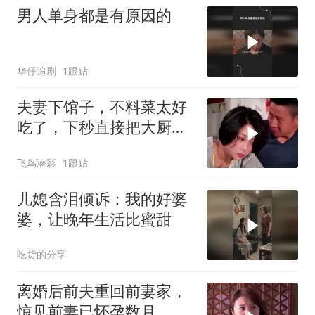
男人单身都是有原因的
华仔追剧
1跟贴
夫妻下馆子，不料菜太好
吃了，下秒直接把大厨请
回家
飞鸟潜影
1跟贴
儿媳含泪倾诉：我的好婆
婆，让晚年生活比蜜甜
吃货的分享
离婚后前夫重回前妻家，
惊见前妻已怀孕数月，前