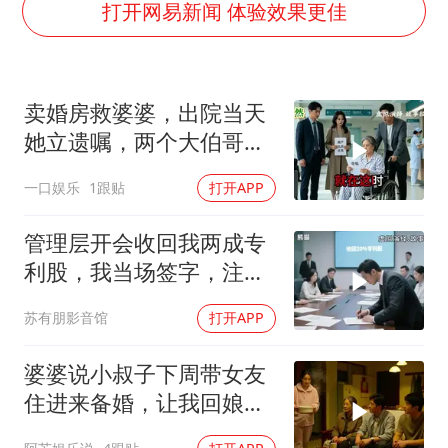
打开网易新闻 体验效果更佳
女子开一天一夜空调后二氧化碳中毒
“空调24小时开着更省电”不实
70多岁父亲独自坐车到上海看望女儿
卖婚房救婆婆，出院当天
“中国蔬菜之乡”最高温达41.8℃
她立遗嘱，两个大伯哥傻
“不建议大家买深色蛋糕”
眼
一口娱乐
1跟贴
打开APP
985博士后被曝在妻子孕期出轨后续
管理层开会收回我两成专
如何把百年大党建设得更加坚强有力？
利股，我当场签字，注销
核心技术授权，全员慌了
苏有朋影音馆
打开APP
婆婆说小叔子下周带女友
住进来备婚，让我回娘家
住2个月，我点头