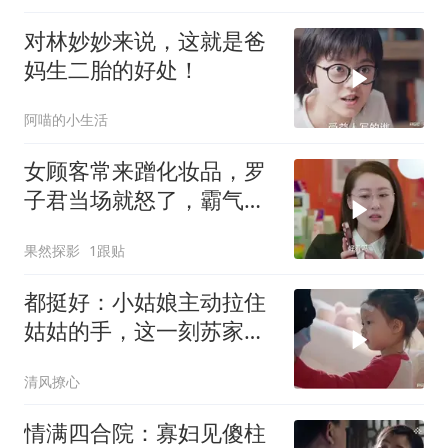
对林妙妙来说，这就是爸
妈生二胎的好处！
阿喵的小生活
女顾客常来蹭化妆品，罗
子君当场就怒了，霸气回
击场面超燃
果然探影
1跟贴
都挺好：小姑娘主动拉住
姑姑的手，这一刻苏家才
有了温情
清风撩心
情满四合院：寡妇见傻柱