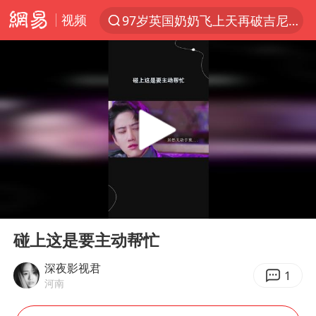
97岁英国奶奶飞上天再破吉尼斯纪录
视频
夜幕落下 运动上场
汪峰阻止14岁女儿买大牌
泸溪河：桃酥吃出金属牙冠视频不实
27岁女子组织卖淫集团被悬赏通缉
美国将对多晶硅衍生品加征15%关税
泰国校园枪击案死亡人数升至7人
火把节震撼瞬间
00:00
00:34
公司“上四休三”但要降薪1000元
Play
Ent
full
碰上这是要主动帮忙
泰高官回应中国人在泰遭歧视：全面调查
深夜影视君
改名后的“青海拉面”店
1
河南
四川宜宾市高县发生4.9级地震