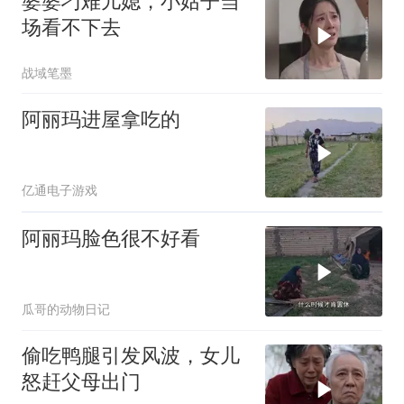
婆婆刁难儿媳，小姑子当
场看不下去
战域笔墨
阿丽玛进屋拿吃的
亿通电子游戏
阿丽玛脸色很不好看
瓜哥的动物日记
偷吃鸭腿引发风波，女儿
怒赶父母出门