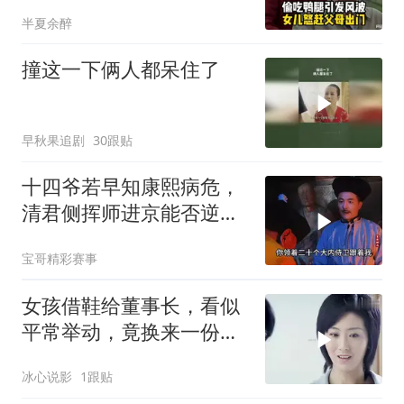
半夏余醉
撞这一下俩人都呆住了
早秋果追剧
30跟贴
十四爷若早知康熙病危，
清君侧挥师进京能否逆转
乾坤？
宝哥精彩赛事
女孩借鞋给董事长，看似
平常举动，竟换来一份好
工作
冰心说影
1跟贴