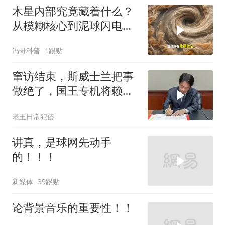
木星内部究竟藏着什么？
从模糊核心到泥球闪电，
重塑太阳系起源
冯哥科普
1跟贴
窜访结束，斯威士兰把事
做绝了，国王专机将赖清
德连夜送回台岛
老王日常犯傻
讲真，是球网先动手
的！！！
新媒体
39跟贴
论背景音乐的重要性！！