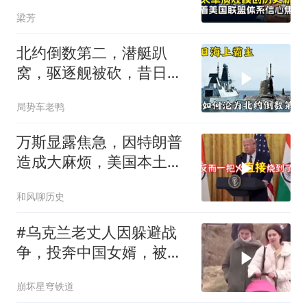
住吗
梁芳
北约倒数第二，潜艇趴
窝，驱逐舰被砍，昔日的
皇家海军怎么了？
局势车老鸭
万斯显露焦急，因特朗普
造成大麻烦，美国本土有
受袭可能
和风聊历史
#乌克兰老丈人因躲避战
争，投奔中国女婿，被眼
前城市繁荣震惊
崩坏星穹铁道