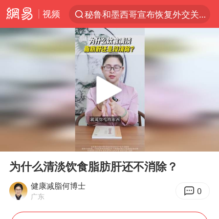
视频
秘鲁和墨西哥宣布恢复外交关系
“电影+”如何激发千亿级消费新活力？
台风白海豚已进入24小时警戒线
老中医：立秋后养心是关键
沙特土耳其巴基斯坦签署共同防务协议
中医教你一招提升气血
四川宜宾市高县4.9级地震致1人死亡
00:00
01:05
胡彦斌韩磊 谁帮谁
Play
Ent
full
台风白海豚或吞并鲸鱼 登陆地点更新
为什么清淡饮食脂肪肝还不消除？
全球首个长时储能一体化产业园量产
健康减脂何博士
0
广东
胜宏科技：股票交易异常波动