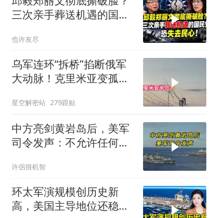
邱毅郑丽文彻底撕破脸？
三次亲手葬送机遇的国民
党，恐失去民心
也许友尽
乌军连环“拆桥”掐断俄军
大动脉！克里米亚变孤
岛，黑海舰队被迫“搬
星空解密站
279跟贴
家”？
中方亮剑黄岩岛后，美军
司令发声：不允许任何国
家主宰印太
许侶很机智
环太军演规模创历史新
高，美国主导地位还稳得