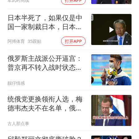
军武时间线
打开APP
前状态
日本半死了，如果仅是中
国一家制裁日本，日本可
能还剩一口气
阿搏体育
35跟贴
打开APP
俄罗斯主战派公开逼宫：
普京再不转入战时状态，
我们就自己动手
靓仔情感
统俄党更换领衔人选，梅
德韦杰夫不在名单，俄政
坛释放出什么信号？
古人那点事