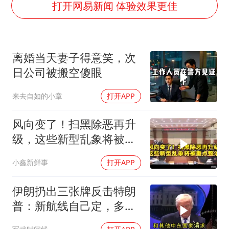
中巨芯：上半年归母净利润1405.77万元
打开网易新闻 体验效果更佳
欧阳娜娜窦靖童好搭
中国女篮70-67险胜尼日利亚女篮
离婚当天妻子得意笑，次
国防部：坚决反制任何闹海挑衅图谋
日公司被搬空傻眼
U17国足点球大战淘汰河床晋级决赛
来去自如的小章
打开APP
“今天得有40℃了吧 为啥还不预警”
“新疆阿勒泰八月能滑雪”不实
风向变了！扫黑除恶再升
夯实基础开新局
级，这些新型乱象将被重
点整治
小鑫新鲜事
打开APP
伊朗扔出三张牌反击特朗
普：新航线自己定，多国
保证不参战，海峡不回战