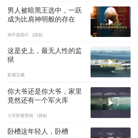
男人被暗黑王选中，一跃
成为比肩神明般的存在
神手甜西吖
2跟贴
这是史上，最无人性的监
狱
影视宝藏
你大爷还是你大爷，家里
竟然还有一个军火库
小芳影视剪辑
1跟贴
卧槽这年轻人，卧槽