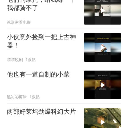
我都骑不了
冰淇淋看电影
小伙意外捡到一把上古神
器！
睛睛说剧
1跟贴
他也有一道自制的小菜
黑衬衫剪辑
1跟贴
两部好莱坞劲爆科幻大片