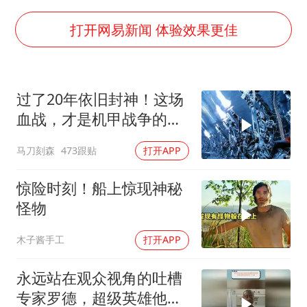
村民谈“梅姨”：叫的其实是“媒姨”
泰国一女公务员妆容引争议 本人回应
打开网易新闻 体验效果更佳
郑国霖回应去景区上班被保安拦下
感觉全东北都在等7号
过了20年依旧封神！这场
东方甄选被判赔偿江小白30万元
血战，才是机甲战争的真
奋进开新局 实干挑大梁
正天花板
马刀刻森
473跟贴
打开APP
惊险时刻！船上惊现神秘
怪物
木子酱手工
打开APP
永远站在观众视角的吐槽
专家罗德，超级英雄他都