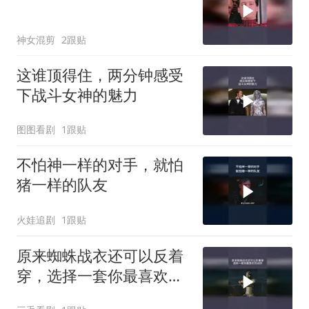
神女混剪
2跟贴
这谁顶得住，两分钟感受
下战斗女神的魅力
图图看剧
1跟贴
不怕神一样的对手，就怕
猪一样的队友
火娃追剧
1跟贴
原来蜘蛛战衣还可以反着
穿，选择一套你最喜欢的
战衣