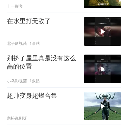
十一影客
在水里打无敌了
北子影视菌
1跟贴
别挤了屋里真是没有这么
高的位置
小岛影视菌
1跟贴
超帅变身超燃合集
寒松说剧呀