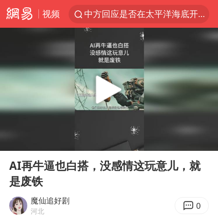
视频
中方回应是否在太平洋海底开采稀土
宇树科技发行价格150.80元/股
外交部发言人就广岛核爆81周年等答记者问
吉林一“温度计大楼”读数爆表
贵州轮胎子公司获美国退税8136万
台风白海豚影响中国已成定局
我国编制完成新版全月地质图
00:00
00:17
中国五箭齐发反制美国
Play
Ent
full
27岁女子成组织卖淫集团主犯被通缉
AI再牛逼也白搭，没感情这玩意儿，就
是废铁
女子利用漏洞0元薅走3000多件家电
多地要求领导干部带头休假
魔仙追好剧
0
河北