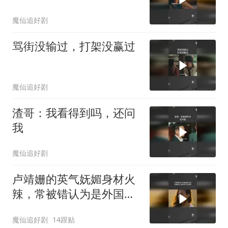
魔仙追好剧
骂街没输过，打架没赢过
魔仙追好剧
渣哥：我看得到吗，还问
我
魔仙追好剧
卢靖姗的英气妩媚身材火
辣，常被错认为是外国人
的演员
魔仙追好剧
14跟贴