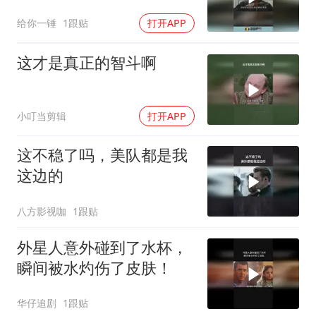
调侃了个遍
给你一锤
1跟贴
打开APP
这才是真正的智斗啊
小叮当剪辑
打开APP
这不稳了吗，美队都是我
这边的
八方影视咖
1跟贴
外星人意外碰到了水杯，
瞬间被水灼伤了皮肤！
华仔追剧
1跟贴