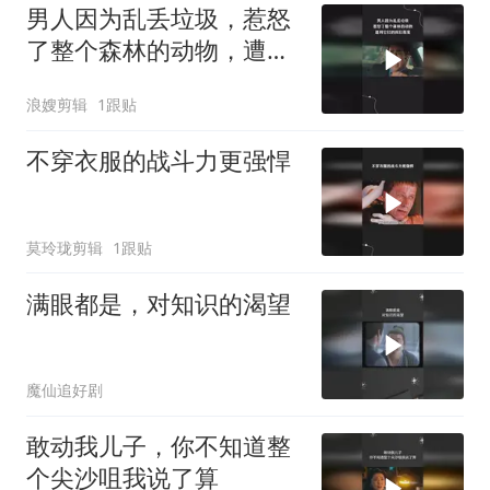
男人因为乱丢垃圾，惹怒
了整个森林的动物，遭到
它们的疯狂报复
浪嫂剪辑
1跟贴
不穿衣服的战斗力更强悍
莫玲珑剪辑
1跟贴
满眼都是，对知识的渴望
魔仙追好剧
敢动我儿子，你不知道整
个尖沙咀我说了算