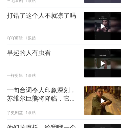
三毛看剧
1跟贴
打错了这个人不就凉了吗
吖吖剪辑
1跟贴
早起的人有虫看
一样剪辑
1跟贴
一句台词令人印象深刻，
苏维尔巨熊将降临，它要
惩罚全世界
了史剧堂
1跟贴
他们的摩托，给我哪一个