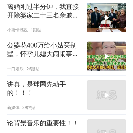
离婚刚过半分钟，我直接
开除婆家二十三名亲戚，
婆婆逢人就说，这家公司
小蜜情感说
1跟贴
归她儿子管理
公婆花400万给小姑买别
墅，怀孕儿媳大闹闹事，
被老公狠心离婚
一口娱乐
26跟贴
讲真，是球网先动手
的！！！
新媒体
39跟贴
论背景音乐的重要性！！