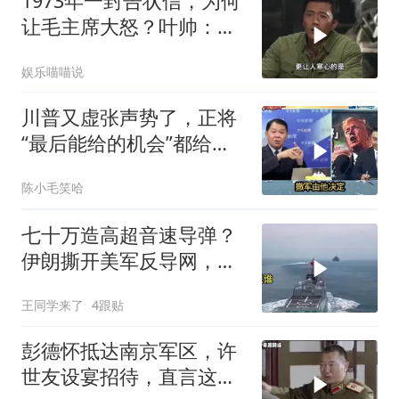
1973年一封告状信，为何
让毛主席大怒？叶帅：杀
一儆百！
娱乐喵喵说
川普又虚张声势了，正将
“最后能给的机会”都给伊
朗！台媒点评
陈小毛笑哈
七十万造高超音速导弹？
伊朗撕开美军反导网，炸
出中国工业底牌
王同学来了
4跟贴
彭德怀抵达南京军区，许
世友设宴招待，直言这是