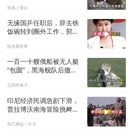
最高的标准
等风上青云
无缘国乒任职后，辞去铁
饭碗转到圈外工作，郭跃
如今级别年薪多少
扶光看世界
一百一十艘俄船被无人艇
“包圆”，黑海舰队后撤数
百里，制海权彻底易手
王同学来了
印尼经济民调急剧下滑，
普拉博沃南海冒险挑衅中
国
自己撑起一片天