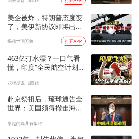
刺头体育
5跟贴
打开APP
美企被炸，特朗普态度变
了，美伊新协议即将出
炉？又被中方说中了
揭秘世间万象
打开APP
463亿打水漂？一口气看
懂，印度“全民航空计划”
翻车史！
花狸胡说
6跟贴
赴京祭祖后，琉球通告全
世界：美国须得撤走海马
斯，日本陷入被动
早起的鸟儿有饭吃