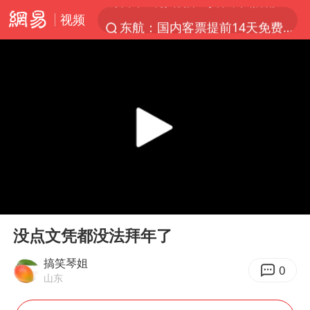
视频
东航：国内客票提前14天免费退改
台风白海豚中心风力增强
向鹏0-3不敌张本智和
四川宜宾市高县4.9级地震致1人死亡
超颖电子拟投资20.86亿建设新项目
“新疆阿勒泰八月能滑雪”不实
刘国正说向鹏打得很窝囊
00:00
00:36
我国外贸延续良好增长态势
Play
Ent
full
陈幸同晋级WTT横滨冠军赛8强
没点文凭都没法拜年了
宇树科技中一签需缴款7.54万元
搞笑琴姐
0
山东
国防部：中国军队坚决反制任何闹海挑衅图谋