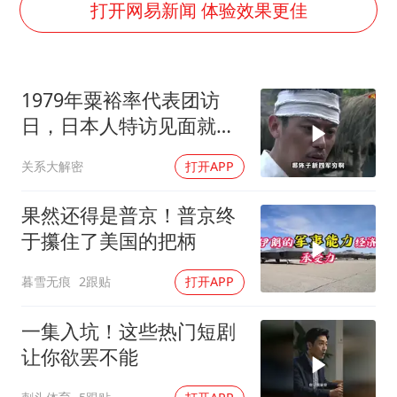
百花奖开幕式
打开网易新闻 体验效果更佳
广东雷州通报特教老师招聘违规事件
两名乘客在飞机上因调节座椅起冲突
1979年粟裕率代表团访
女儿为争财产堵门阻挠父亲出殡
日，日本人特访见面就喊
夯实基础开新局
首长好
关系大解密
打开APP
果然还得是普京！普京终
于攥住了美国的把柄
暮雪无痕
2跟贴
打开APP
一集入坑！这些热门短剧
让你欲罢不能