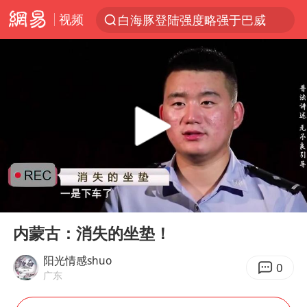
视频
白海豚登陆强度略强于巴威
上半年我国经营主体结构持续优化
《披荆斩棘2026》阵容官宣
杭州机场已取消航班388架次
中国籍豪华游艇富商之子在泰国被杀
10余省份将出现强风雨 局地特大暴雨
乌称俄袭击敖德萨致部分区域停电
00:00
13:08
白海豚北上或致京津冀暴雨
Play
Ent
full
上海中心千吨“镇楼神器”摆动明显
内蒙古：消失的坐垫！
浙江省委书记王浩再调度：该停下的坚决停下来，让社会面静下来
阳光情感shuo
0
广东
世界第1特鲁姆普斯诺克中国赛一轮游