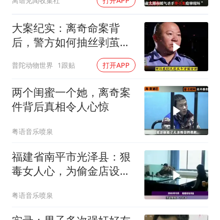
离谱见闻收集社
打开APP
大案纪实：离奇命案背
后，警方如何抽丝剥茧擒
真凶？
普陀动物世界
1跟贴
打开APP
两个闺蜜一个她，离奇案
件背后真相令人心惊
粤语音乐喷泉
福建省南平市光泽县：狠
毒女人心，为偷金店设计
杀人，心狠手辣
粤语音乐喷泉