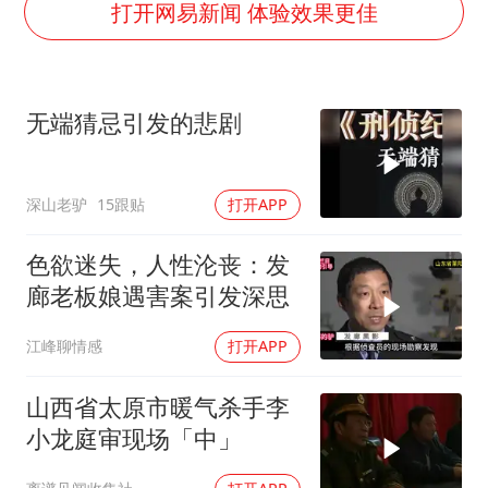
新疆一婚礼线上邀请引热议
打开网易新闻 体验效果更佳
女子发现前夫婚内与第三者育子
上海大部迎大暴雨
无端猜忌引发的悲剧
国足U17与阿森纳决赛取消 并列冠军
上门女婿出轨女邻居多年被判重婚罪
深山老驴
15跟贴
打开APP
构建更高水平的全民健身公共服务体系
王艺迪2-4不敌张本美和止步4强
色欲迷失，人性沦丧：发
奋力开创中国式现代化建设新局面
廊老板娘遇害案引发深思
江峰聊情感
打开APP
山西省太原市暖气杀手李
小龙庭审现场「中」