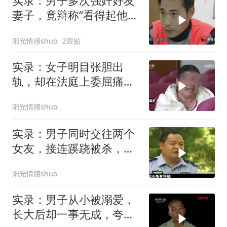
实录：男子多次强奸好友
妻子，竟辩称“看得起他才
发生关系”
阳光情感shuo
2跟贴
实录：女子明目张胆出
轨，却在法庭上委屈痛
哭，埋怨家人对她
阳光情感shuo
实录：男子同时交往两个
女友，接连蹊跷被杀，警
方推断就是他
阳光情感shuo
实录：男子从小被溺爱，
长大后却一事无成，夸下