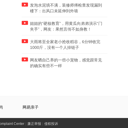
发泡水泥填不满，装修师傅检查发现漏到
楼下：出风口未延伸到外墙
姐姐的“硬核教育”，用黄瓜向弟弟演示“门
夹手”，网友：果然言传不如身教！
大雨将至全家老小抢收稻谷，6分钟收完
1000斤，没有一个人掉链子
网友晒自己养的一些小宠物，感觉跟常见
的确实有些不一样
尚
网易亲子
laint Center
|
廉正举报
|
侵权投诉