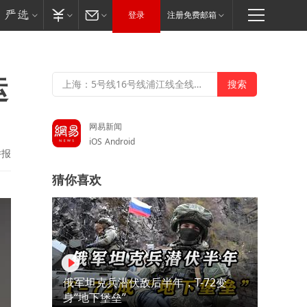
登录
注册免费邮箱
运
网易新闻
iOS
Android
举报
猜你喜欢
俄军坦克兵潜伏敌后半年，T-72变
身“地下堡垒”