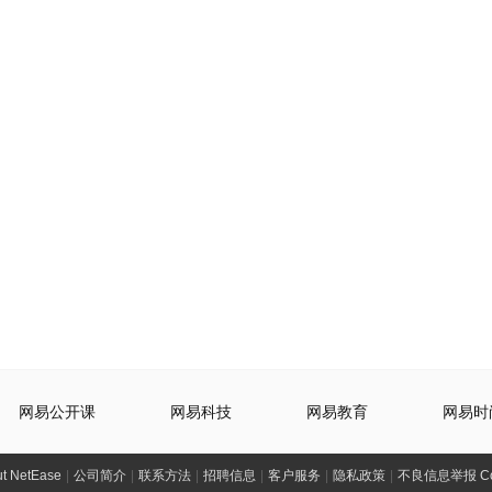
网易公开课
网易科技
网易教育
网易时
t NetEase
|
公司简介
|
联系方法
|
招聘信息
|
客户服务
|
隐私政策
|
不良信息举报 Comp