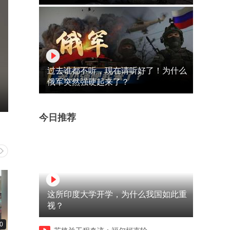
过去谁都不听，现在请听好了！为什么
俄军突然强硬起来了？
今日推荐
这所印度大学开学，为什么我国如此重
视？
0
12:05
14:14