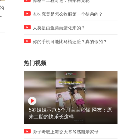
苏格兰工程奇迹：福尔柯克轮
的
就在今天，8月8日凌晨三点
今天遇到一见钟情的老挝美
爱
半，12分钟看完，30条新闻速
女，决定向她表白，看她会
玄奘究竟是怎么收服第一个徒弟的？
递！！！
什么反应
人类是由鱼类而进化来的？
你的手机可能比马桶还脏？真的假的？
热门视频
5岁姐姐示范 5个月宝宝秒懂 网友：原
来二胎的快乐长这样
孙子考取上海交大爷爷感谢亲家母