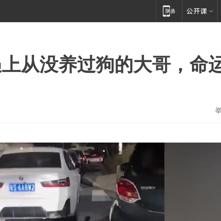
遇上从没养过狗的大哥，命