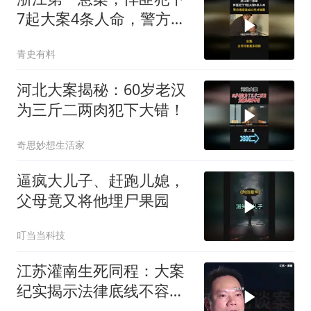
7起大案4条人命，警方连
续追凶22年
青史有料
河北大案揭秘：60岁老汉
为三斤二两肉犯下大错！
奇思妙想生活家
逼疯大儿子、赶跑儿媳，
父母竟又将他埋尸果园
叮当当科技
江苏灌南生死同程：大案
纪实揭示法律底线不容触
碰