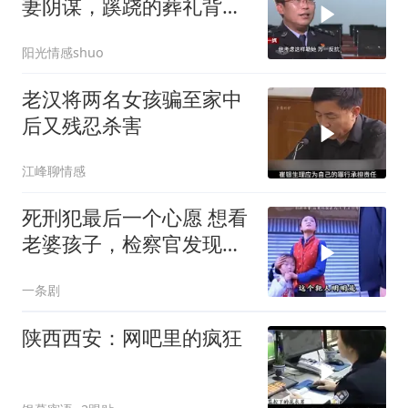
妻阴谋，蹊跷的葬礼背
后，真相太吓人
阳光情感shuo
老汉将两名女孩骗至家中
后又残忍杀害
江峰聊情感
死刑犯最后一个心愿 想看
老婆孩子，检察官发现了
一 个大秘密
一条剧
陕西西安：网吧里的疯狂