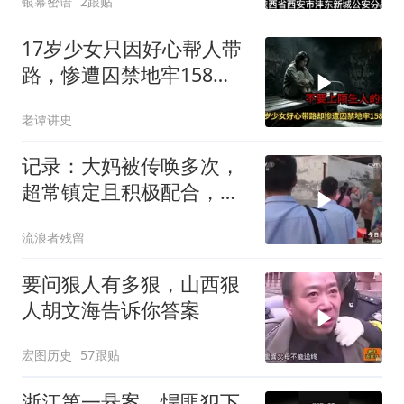
银幕密语
2跟贴
17岁少女只因好心帮人带
路，惨遭囚禁地牢158
天，解救现场让警察崩溃
老谭讲史
记录：大妈被传唤多次，
超常镇定且积极配合，反
而引起警方怀疑
流浪者残留
要问狠人有多狠，山西狠
人胡文海告诉你答案
宏图历史
57跟贴
浙江第一悬案，悍匪犯下