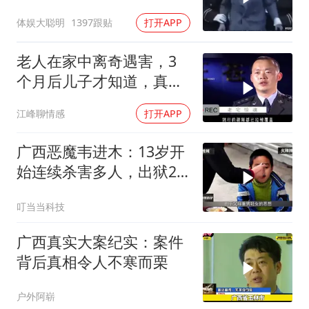
体娱大聪明
1397跟贴
打开APP
老人在家中离奇遇害，3
个月后儿子才知道，真相
令人难以置信
江峰聊情感
打开APP
广西恶魔韦进木：13岁开
始连续杀害多人，出狱2
个月后再次杀人
叮当当科技
广西真实大案纪实：案件
背后真相令人不寒而栗
户外阿崭