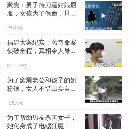
聚焦：男子持刀逼姑娘屈
服，女孩为了保命，只能
乖乖顺从他！
户外阿崭
福建大案纪实：离奇命案
侦破全程，真相令人脊背
发凉
叮当当科技
为了窝囊老公和孩子的奶
粉钱，女人不惜出卖自己
的肉体！
飞龙文化
为了帮助男友杀害女子，
她化身成了电锯狂魔！