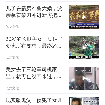
儿子在新房准备大婚，父
亲拿着菜刀冲进新房把儿
子活活砍死！
飞龙文化
20岁的长腿美女，满足了
变态所有要求，最终还是
被杀害了！
飞龙文化
美女去了三轮车司机家
里，就再也没回来过，最
后仅剩赤裸的尸体！
飞龙文化
现实版鬼父，侵犯了女儿