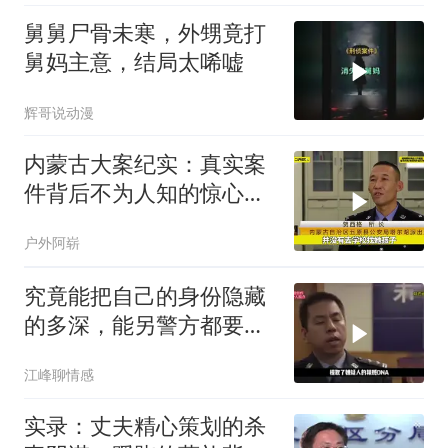
舅舅尸骨未寒，外甥竟打
舅妈主意，结局太唏嘘
辉哥说动漫
内蒙古大案纪实：真实案
件背后不为人知的惊心真
相
户外阿崭
究竟能把自己的身份隐藏
的多深，能另警方都要刮
目相看？
江峰聊情感
实录：丈夫精心策划的杀