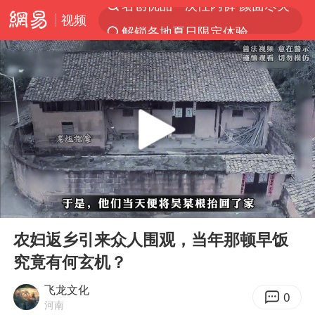
视频
解锁各地夏日限定体验
视频丨中国东方电气集团原党组副书记、董事宋致远被查
四川宜宾市珙县发生3.4级地震
台风白海豚闭眼浙江上海处于危险半圆
白海豚将正面袭击贯穿浙江
香港宏福苑火灾或由烟头引起
中国父女泰国骑摩托车坠崖1死1伤
00:00
09:27
浙江台州《告全体市民书》
Play
Ent
full
网约车司机充电时猝死保险拒赔
农妇返乡引来众人围观，当年那顿早饭
究竟有何玄机？
周末打虎 宋致远被查
郑丽文：台湾从来没有“独立”过
飞龙文化
0
河南