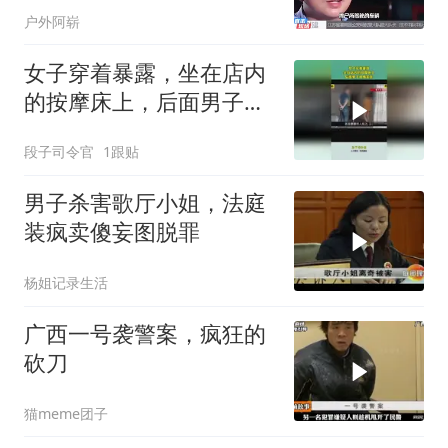
户外阿崭
女子穿着暴露，坐在店内
的按摩床上，后面男子神
情紧张
段子司令官
1跟贴
男子杀害歌厅小姐，法庭
装疯卖傻妄图脱罪
杨姐记录生活
广西一号袭警案，疯狂的
砍刀
猫meme团子