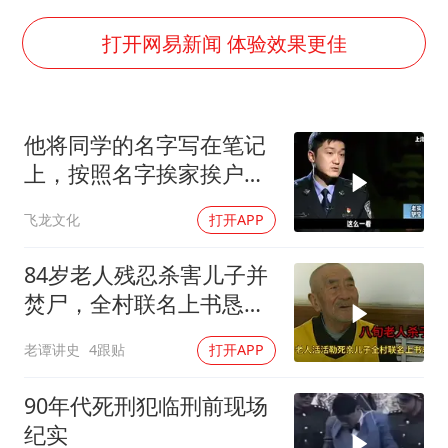
刘浩存百花奖开幕式红裙起舞
女子网购名牌包发现是自己丢的那只
打开网易新闻 体验效果更佳
女儿为争财产堵门阻挠父亲出殡
万岁山接盘烂尾恒大文旅城
他将同学的名字写在笔记
戚薇谈把脸交给AI
上，按照名字挨家挨户去
多个明星演唱会取消
杀人！
飞龙文化
打开APP
习近平心系体育强国建设
84岁老人残忍杀害儿子并
焚尸，全村联名上书恳求
轻判，得知缘由警察心疼
老谭讲史
4跟贴
打开APP
落泪
90年代死刑犯临刑前现场
纪实