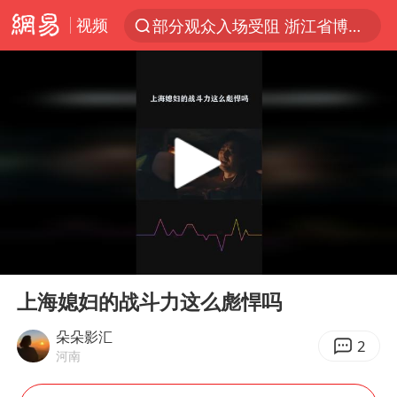
视频
部分观众入场受阻 浙江省博物馆致歉
以“新”破局 首发经济点亮城市消费活力
U17国足三战全胜
47岁妈妈突然产女 26岁女儿：很震惊
男子结婚8年发现3个女儿均非亲生
OpenAI为免费用户升级GPT-5.6 Luna
我国编制完成新版全月地质图
00:00
00:38
台风白海豚最新路径研判来了
Play
Ent
full
对话重庆地铁吐血女孩
上海媳妇的战斗力这么彪悍吗
毛宁转发梯田音乐会视频海外网友赞叹
朵朵影汇
2
河南
巡查组提问 工作人员偷用手机查答案