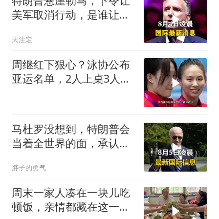
特朗普悬崖勒马，下令让
美军取消行动，是谁让他
突然改变主意？
天注定
周继红下狠心？泳协公布
亚运名单，2人上桌3人下
桌，全红婵
马杜罗没想到，特朗普会
当着全世界的面，承认一
个众所周知的事实
胖子的勇气
周末一家人凑在一块儿吃
顿饭，亲情都藏在这一饭