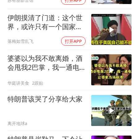
苏有朋影音馆
打开APP
伊朗摸清了门道：这个世
界，或许只有一个国家，
能够“管住”美国
落梅如雪乱飞
打开APP
婆婆以为我不敢离婚，酒
会甩我2巴掌，我一通电
话让婆家当场懵了
华庭讲美食
2跟贴
特朗普该哭了分享给大家
离开地球a