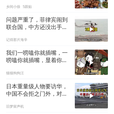
一菜里
乡间小徐
5跟贴
问题严重了，菲律宾闹到
联合国，中方还没出手，
东盟两国先出手了
记得那片海辛
我们一唠嗑你就插嘴，一
唠嗑你就插嘴，显着你
了？
猫猫狗狗汪
日本重量级人物要访华，
中国不会拒之门外，对日
本公事公办就够了
旧梦留声机