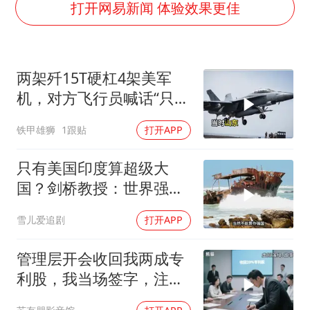
代人信访被判寻衅滋事案被告人获国赔
打开网易新闻 体验效果更佳
现代版摸金校尉落网查获400多枚古币
消费新图景｜多举措提升消费体验 释放夏日经济活力
两架歼15T硬杠4架美军
国家气候中心：8月将有4轮高温过程，部分地区可达40℃～45℃
机，对方飞行员喊话“只想
泰国一女公务员妆容引争议 本人回应
回家”，被一句话怼到沉默
铁甲雄狮
1跟贴
打开APP
宇树科技发行价格150.80元/股
把党建设得更加坚强有力
只有美国印度算超级大
奋进开新局 实干挑大梁
国？剑桥教授：世界强国
只有4个，没有印度
雪儿爱追剧
打开APP
管理层开会收回我两成专
利股，我当场签字，注销
核心技术授权，全员慌了