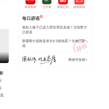
网易新闻
公开课
网易红彩
网易邮箱
每日辟谣
偷娃人贩子已进入西安周至县城？当地警方
已辟谣
新疆喀什疏附县发生8.5级地震？当地已辟
谣
布“被击落美以战机残骸”画面
网易号投稿
影
应
知
抱走