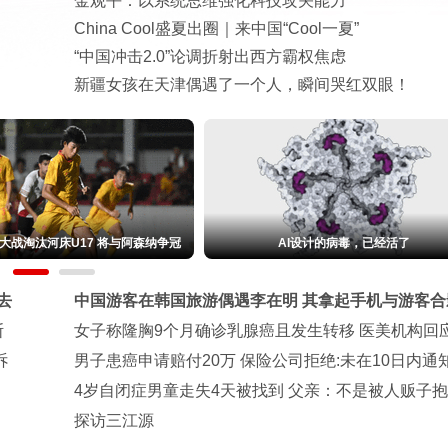
金观平：以系统思维强化科技攻关能力
China Cool盛夏出圈｜来中国“Cool一夏”
“中国冲击2.0”论调折射出西方霸权焦虑
新疆女孩在天津偶遇了一个人，瞬间哭红双眼！
垂下
越7全球首秀 传祺开始进攻方盒子越野
伊朗媒体发
去
中国游客在韩国旅游偶遇李在明 其拿起手机与游客合
斯
女子称隆胸9个月确诊乳腺癌且发生转移 医美机构回
诉
男子患癌申请赔付20万 保险公司拒绝:未在10日内通
4岁自闭症男童走失4天被找到 父亲：不是被人贩子
探访三江源