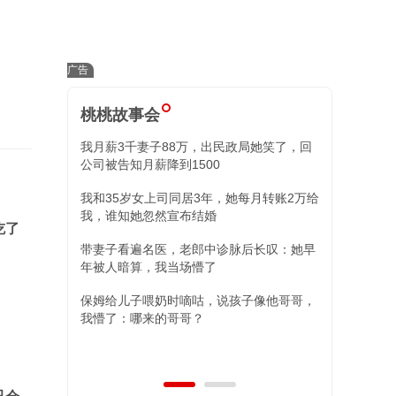
桃桃故事会
我月薪3千妻子88万，出民政局她笑了，回
小舅子昏迷我
公司被告知月薪降到1500
住院我冷回三
我和35岁女上司同居3年，她每月转账2万给
替姐姐照顾外
我，谁知她忽然宣布结婚
现，两女儿的
吃了
带妻子看遍名医，老郎中诊脉后长叹：她早
年被人暗算，我当场懵了
保姆给儿子喂奶时嘀咕，说孩子像他哥哥，
我懵了：哪来的哥哥？