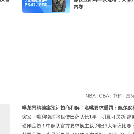
BA查
建议压缩科学家规模，人多
内卷
NBA
CBA
中超
国
|
|
|
曝莱昂纳德案预计协商和解！名嘴要求重罚：鲍尔默
卡都该禁赛一年
突发！曝利物浦将租借巴萨队长1年：明夏可买断 曾
出心理问题
硬刚足协！中超队官方要求换主裁 列出3大争议比赛