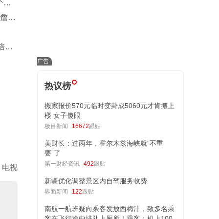
个月
比詹姆
培养
热议榜
搬家报价570元临时变卦成5060元才肯搬上
楼 女子傻眼
极目新闻
16672
跟贴
美财长：过两年，霍尔木兹海峡就“不重
要”了
第一财经资讯
492
跟贴
电视
新疆优化调整景区内自驾服务收费
界面新闻
122
跟贴
南航一航班疑向乘客发放西梅汁，致多名乘
客在飞行途中排队上厕所！乘客：机上100