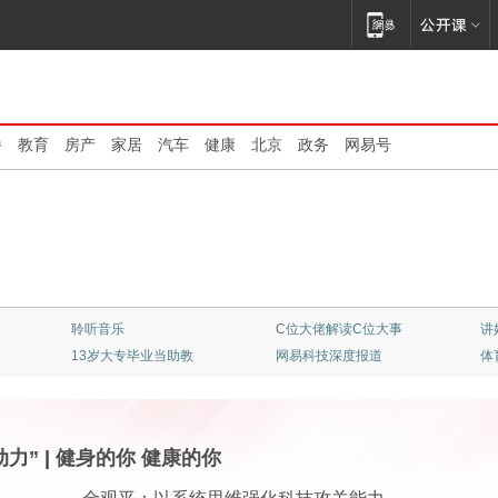
播
教育
房产
家居
汽车
健康
北京
政务
网易号
清华大学：大师云集
不止是看客
顶
专业竞彩一触即发
《我的爸爸是条龙》
红
动力”
|
健身的你 健康的你