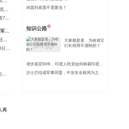
从未
鸡蛋到底需不需要洗？
克多
7-0
知识公路
冠军赛
冠军
大家都是菜，为啥就它
们长得滑不溜秋的？
3分告
潜伏基层90年，印度人民党如何称霸印度政
坛？【百国千城】
沙土巴结成军事同盟，中东安全格局为之一
但没
变，美国面对一把“双刃
人再