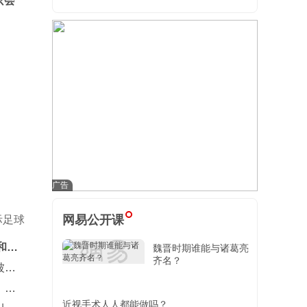
只会
网易公开课
际足球
和小
魏晋时期谁能与诸葛亮
齐名？
被查
：鲁
近视手术人人都能做吗？