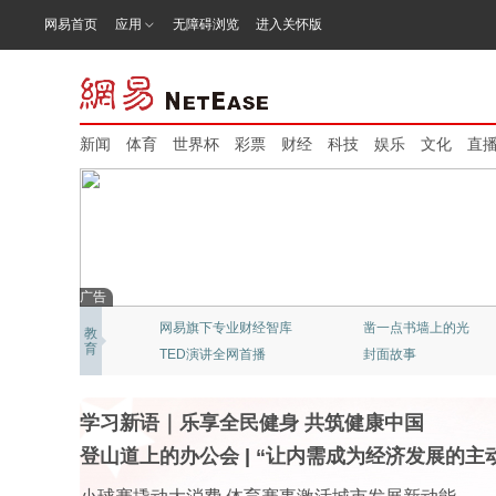
网易首页
应用
无障碍浏览
进入关怀版
新闻
体育
世界杯
彩票
财经
科技
娱乐
文化
直
广告
网易新闻：猫头鹰视频
北京大学：精品公开课
教
育
“清流”穿越迷雾
《态℃》网易科技频道
学习新语｜乐享全民健身 共筑健康中国
登山道上的办公会
|
“让内需成为经济发展的主