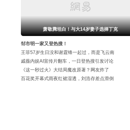
萧敬腾坦白！与大14岁妻子选择丁克
邹市明一家又登热搜！
王菲57岁生日没和谢霆锋一起过，而是飞云南
戚薇内娱AI宣传片翻车，一日登热搜引发讨论
《这一秒过火》大结局魔改原著？网友炸了
百花奖开幕式雨夜红裙湿透，刘浩存差点滑倒