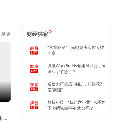
财经独家
基金
“六雷齐发”！光电龙头实控人被
立案
腾讯WorkBuddy领跑AI办公，阿
里和字节急了？
通信大厂卖房“补血”，却欲花3
亿“豪赌”
群核科技：“杭州六小龙” 光环之
下 物理AI故事有水分吗？
中的