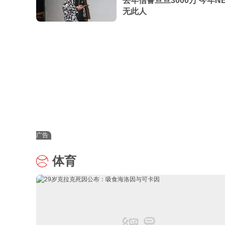
去年信誓旦旦3000万 今年N
无此人
广告
体育