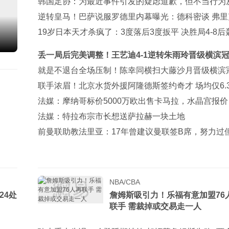
能全上榜
韩国足协：为最近事件引发的疑虑道歉，但不当行为
发生
逆转皇马！巴萨说服罗德里内幕曝光：德科密谈 弗里
次打电话
19岁日本天才杀疯了：3度落后3度扳平 决胜局4-8后轰
逆转进4强
丢一局后完美调整！王艺迪4-1逆转朱雨玲晋级横滨
四强！
就是不退台全场压制！陈幸同横扫大藤沙月晋级横滨
赛四强！
联手浓眉！北京水货外援阿隆德斯签约奇才 场均仅6.
别CBA
法媒：摩纳哥标价5000万欧出售卡马拉，水晶宫报价
法媒：特拉布宗市长想送萨拉赫一块土地
前曼联助教法里亚：17年曾建议曼联签B席，努力过
成功
NBA/CBA
24处
詹姆斯吸引力！乐福有意加盟76
联手 需裁掉或交易走一人