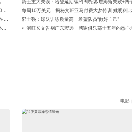
已伤
骑士重大失误：哈登延期续约 却招募詹姆斯失败+两
0万
无重磅引援
每周10万美元！揭秘文班亚马付费大梦特训 姚明科
在误
斯也曾拜师
郭士强：球队训练质量高，希望队员“做好自己”
扑
杜润旺长文告别广东宏远：感谢俱乐部十五年的悉心
与包容
电影
|