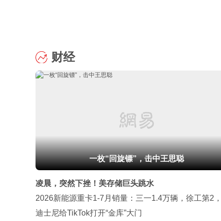
财经
一枚“回旋镖”，击中王思聪
凌晨，突然下挫！美存储巨头跳水
2026新能源重卡1-7月销量：三一1.4万辆，徐工第2
逆袭重汽
迪士尼给TikTok打开“金库”大门