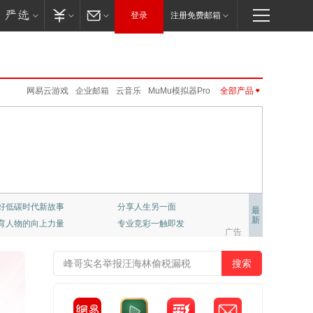
登录
注册免费邮箱
网易云游戏
企业邮箱
云音乐
MuMu模拟器Pro
全部产品
邮箱大师
VIP邮箱
严选
网易红彩
卡搭编程
CC语音
UU远程
网易味央
大神社区
网易亲时光
新闻客户端
网易红彩
公开课
新闻客户端
公正邮
云课堂
LOFTER
公开课
免费邮
免费邮
VIP邮箱
企业邮箱
邮箱大师
网易游戏
UU加速器
伏羲
严选
公正邮
云课堂
CC语音
LOFTER
UU加速器
UU远程
网易亲时光
伏羲
云音乐
大神社区
网易云游戏
千千壁纸
级学府：哈佛大学课程
置业推荐
最
新
彩，只做专业预测
网易非虚构写作平台
梦幻西游
大话2
梦幻西游手游
阴阳师
广告
倩女幽魂手游
大话西游3
新倩女幽魂
大唐无双
率士之滨
哈利波特.魔法觉醒
天下手游
明日之后
逆水寒
永劫无间
一梦江湖
第五人格