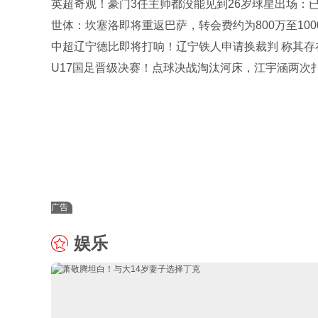
英超奇观！豪门3任主帅都没能见到26岁球星出场：
缺达15个月
世体：坎塞洛即将重返巴萨，转会费约为800万至100
欧元
中超辽宁德比即将打响！辽宁铁人申请换裁判 称其存
判
U17国足晋级决赛！点球决战淘汰河床，江宇涵两次
点，再战阿森纳
广告
娱乐