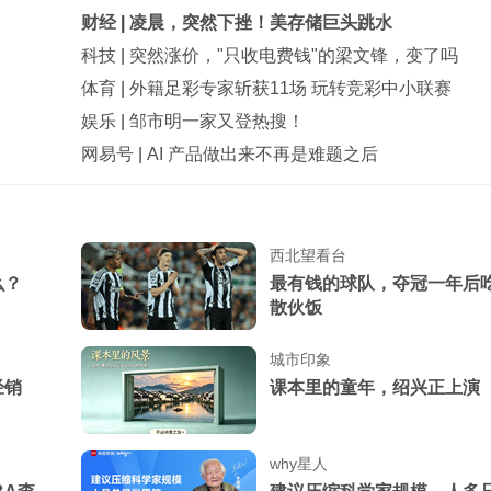
财经
|
凌晨，突然下挫！美存储巨头跳水
科技
|
突然涨价，"只收电费钱"的梁文锋，变了吗
体育
|
外籍足彩专家斩获11场 玩转竞彩中小联赛
娱乐
|
邹市明一家又登热搜！
网易号
|
AI 产品做出来不再是难题之后
西北望看台
么？
最有钱的球队，夺冠一年后
散伙饭
城市印象
经销
课本里的童年，绍兴正上演
why星人