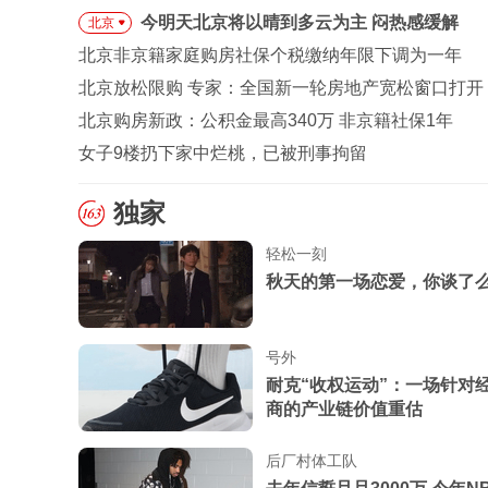
今明天北京将以晴到多云为主 闷热感缓解
北京
北京非京籍家庭购房社保个税缴纳年限下调为一年
北京放松限购 专家：全国新一轮房地产宽松窗口打开
北京购房新政：公积金最高340万 非京籍社保1年
女子9楼扔下家中烂桃，已被刑事拘留
独家
轻松一刻
秋天的第一场恋爱，你谈了
号外
耐克“收权运动”：一场针对
商的产业链价值重估
后厂村体工队