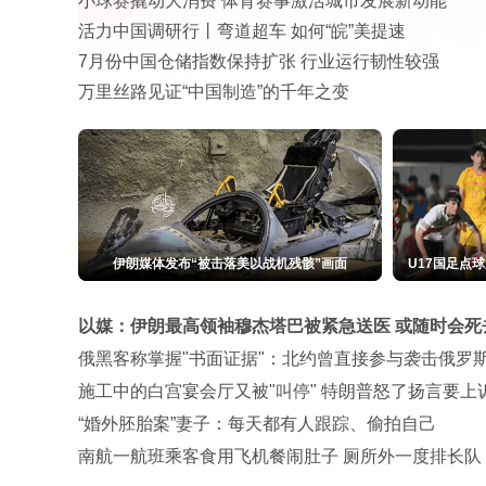
小球赛撬动大消费 体育赛事激活城市发展新动能
活力中国调研行丨弯道超车 如何“皖”美提速
7月份中国仓储指数保持扩张 行业运行韧性较强
万里丝路见证“中国制造”的千年之变
AI设计的病毒，已经活了
刘浩存一席红裙 乌黑长发如瀑布
以媒：伊朗最高领袖穆杰塔巴被紧急送医 或随时会死
俄黑客称掌握"书面证据"：北约曾直接参与袭击俄罗
施工中的白宫宴会厅又被"叫停" 特朗普怒了扬言要上
“婚外胚胎案”妻子：每天都有人跟踪、偷拍自己
南航一航班乘客食用飞机餐闹肚子 厕所外一度排长队