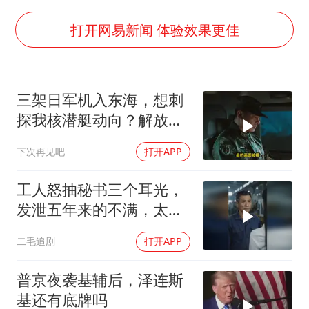
2025年小学教师减少13.19万
女子发现前夫婚内与第三者育子
打开网易新闻 体验效果更佳
以军士兵把枪口对准中国记者
笔试第一被劝弃考涉事副校长被撤职
三架日军机入东海，想刺
构建更高水平的全民健身公共服务体系
探我核潜艇动向？解放军
萌娃帮爷爷脱玉米 卖力干活超可爱
导弹剑指日军基地
下次再见吧
打开APP
灌溉水坝被隔成鱼塘 村民投诉20余年
奋力开创中国式现代化建设新局面
工人怒抽秘书三个耳光，
发泄五年来的不满，太解
气了！
二毛追剧
打开APP
普京夜袭基辅后，泽连斯
基还有底牌吗