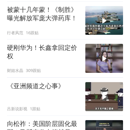
被蒙十几年蒙！《制胜》
曝光解放军庞大弹药库！
行者风范
16跟贴
硬刚华为！长鑫拿回定价
权
财姐水晶
309跟贴
《亚洲频道之心事》
吕新说影视
1跟贴
向松祚：美国阶层固化最