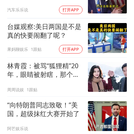
汽车乐乐说
打开APP
台媒观察:美日两国是不是
真的快要闹翻了呢？
果妈聊娱乐
1跟贴
打开APP
林青霞：被骂“狐狸精”20
年，眼睛被射瞎，那个男
人只问了一句“谁来出机票
周周说娱
1跟贴
钱？”
“向特朗普同志致敬！”美
国，超级抹红大赛开始了
阿芒娱乐说