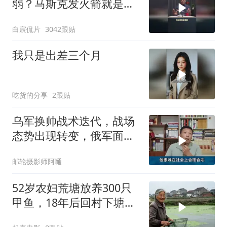
弱？马斯克发火箭就是答
案！
白宸侃片
3042跟贴
我只是出差三个月
吃货的分享
2跟贴
乌军换帅战术迭代，战场
态势出现转变，俄军面临
严峻兵员压力
邮轮摄影师阿嗵
52岁农妇荒塘放养300只
甲鱼，18年后回村下塘瞬
间傻眼