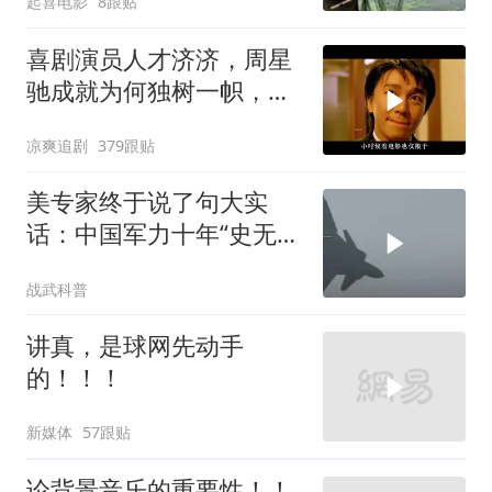
起喜电影
8跟贴
喜剧演员人才济济，周星
驰成就为何独树一帜，他
人难望其项背
凉爽追剧
379跟贴
美专家终于说了句大实
话：中国军力十年“史无前
例”狂飙，美国这次真坐不
战武科普
住了
讲真，是球网先动手
的！！！
新媒体
57跟贴
论背景音乐的重要性！！