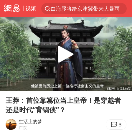
视频
白海豚将给京津冀带来大暴雨
上半年我国经营主体结构持续优化
杭州机场已取消航班388架次
中国籍豪华游艇富商之子在泰国被杀
王艺迪无缘横滨赛决赛
浙江省委书记王浩再调度：该停下的坚决停下来，让社会面静下来
《披荆斩棘2026》阵容官宣
00:00
06:05
中国第1高楼阻尼器摆动明显
Play
Ent
full
国足U17与阿森纳决赛取消 并列冠军
王莽：首位靠篡位当上皇帝！是穿越者
还是时代“背锅侠”？
《龙餐馆》 冲奖
上门女婿出轨女邻居多年被判重婚罪
生活上的梦
3
广东