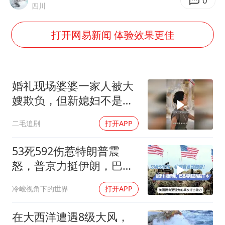
金饰克价大幅跳涨
0
四川
多地要求领导干部带头休假
打开网易新闻 体验效果更佳
关之琳否认与27岁模特的恋情
对话重庆地铁吐血女孩
韩国到底有多热
婚礼现场婆婆一家人被大
村民谈“梅姨”：叫的其实是“媒姨”
嫂欺负，但新媳妇不是好
惹的！
中国“五箭齐发”反制美国
二毛追剧
打开APP
中国经济展现强大韧性和活力
53死592伤惹特朗普震
怒，普京力挺伊朗，巴恐
被牵连
冷峻视角下的世界
打开APP
在大西洋遭遇8级大风，