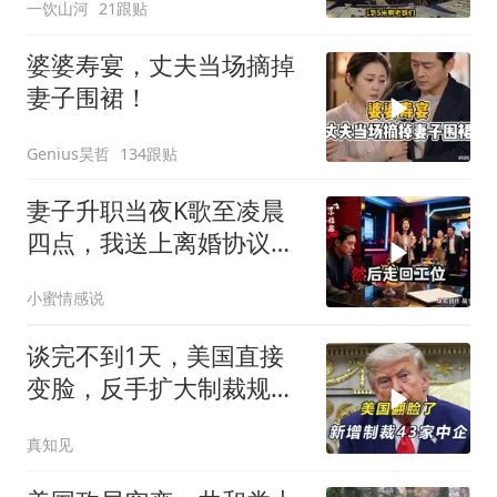
一饮山河
21跟贴
婆婆寿宴，丈夫当场摘掉
妻子围裙！
Genius昊哲
134跟贴
妻子升职当夜K歌至凌晨
四点，我送上离婚协议果
盘，隔天她拦在公司门
小蜜情感说
口：我们谈谈
谈完不到1天，美国直接
变脸，反手扩大制裁规
模，43家中企遭殃
真知见