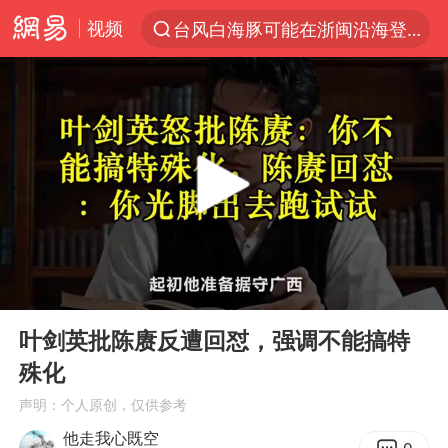
视频
台风白海豚可能在浙闽沿海登陆
以“新”破局 首发经济点亮城市消费活力
台风白海豚影响中国已成定局
宇树科技发行价格150.80元/股
台风白海豚即将进入48小时警戒线
郑国霖回应去景区上班被保安拦下
中央气象台发布台风黄色预警
00:00
05:36
80后女柜员逆袭成4200亿银行副行长
Play
Ent
full
感觉全东北都在等7号
叶剑英批陈赓反遭回怼，强调不能搞特
殊化
扎哈罗娃批广岛市长不提美国原子弹
声明：个人原创，仅供参考
女子利用漏洞0元薅走3000多件家电
他走我心既空