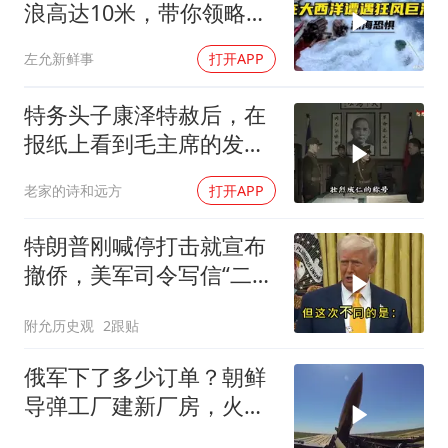
浪高达10米，带你领略最
真实的狂风巨浪！
左允新鲜事
打开APP
特务头子康泽特赦后，在
报纸上看到毛主席的发
言，激动得不省人事
老家的诗和远方
打开APP
特朗普刚喊停打击就宣布
撤侨，美军司令写信“二选
一”，伊朗这回还会上当
附允历史观
2跟贴
吗？
俄军下了多少订单？朝鲜
导弹工厂建新厂房，火星
11让乌军印象深刻