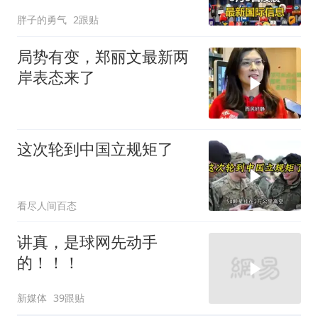
巴开始集体明牌
胖子的勇气
2跟贴
局势有变，郑丽文最新两
岸表态来了
这次轮到中国立规矩了
看尽人间百态
讲真，是球网先动手
的！！！
新媒体
39跟贴