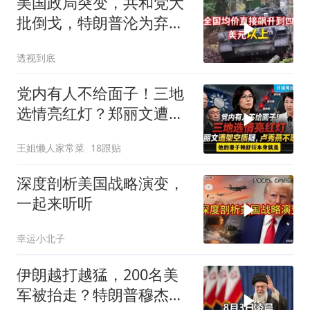
美国政局突变，共和党大
批倒戈，特朗普沦为弃
子，中方预判精准
透视到底
党内有人不给面子！三地
选情亮红灯？郑丽文遭架
空质疑，卢秀燕不忍了。
王姐懒人家常菜
18跟贴
一起来听听
深度剖析美国战略演变，
一起来听听
幸运小北子
伊朗越打越猛，200名美
军被抬走？特朗普穆杰塔