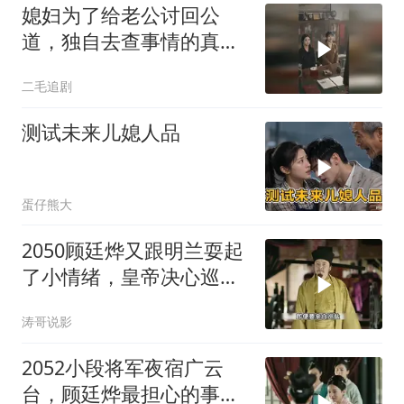
媳妇为了给老公讨回公
道，独自去查事情的真
相！
二毛追剧
测试未来儿媳人品
蛋仔熊大
2050顾廷烨又跟明兰耍起
了小情绪，皇帝决心巡查
盐务
涛哥说影
2052小段将军夜宿广云
台，顾廷烨最担心的事情