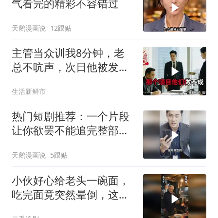
气看完的精彩不容错过
天鹅漫画说
12跟贴
主管当众训我8分钟，老
总不吭声，次日他被发配
4座郊区仓库
生活新鲜市
热门短剧推荐：一个片段
让你欲罢不能追完整部好
剧
天鹅漫画说
5跟贴
小伙好心给老头一碗面，
吃完面竟突然晕倒，这下
惨了！