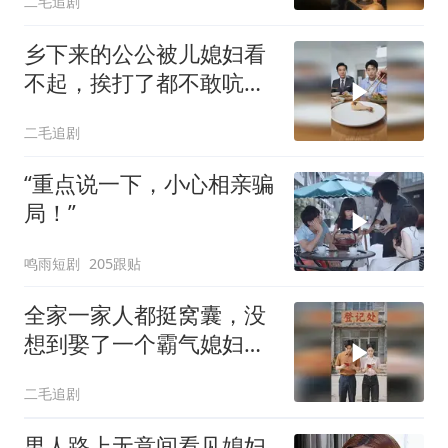
二毛追剧
乡下来的公公被儿媳妇看
不起，挨打了都不敢吭
声！
二毛追剧
“重点说一下，小心相亲骗
局！”
鸣雨短剧
205跟贴
全家一家人都挺窝囊，没
想到娶了一个霸气媳妇，
有人撑腰！
二毛追剧
男人路上无意间看见媳妇