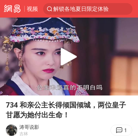
视频
解锁各地夏日限定体验
浙江温州发布台风橙色预警信号
富婆带资进组给自己硬加60多场吻戏
白海豚将正面袭击贯穿浙江
男童模仿奥特曼从高处跳下致骨折
金饰克价一夜涨回1300元
名创优品一次性内裤 颜面尽失
00:00
02:51
视频丨中国东方电气集团原党组副书记、董事宋致远被查
Play
Ent
full
梁家辉：到内地拍戏不是北上是回归
734 和亲公主长得倾国倾城，两位皇子
甘愿为她付出生命！
包文婧：二胎很难一碗水端平
香港宏福苑火灾或由烟头引起
涛哥说影
1
吉林