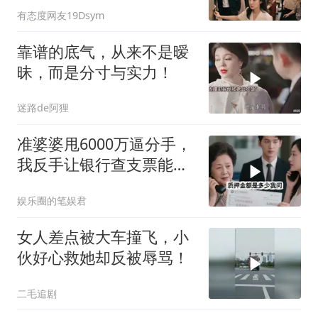
有态度网友19Dsym
靠谱的底气，从来不是暧
昧，而是分寸与实力！
迷路de阿狸
准婆婆甩6000万逼分手，
我反手让银行查支票能否
挂失
娱乐圈的笔娱君
女人差点被大车撞飞，小
伙好心救她却反被辱骂！
二毛追剧