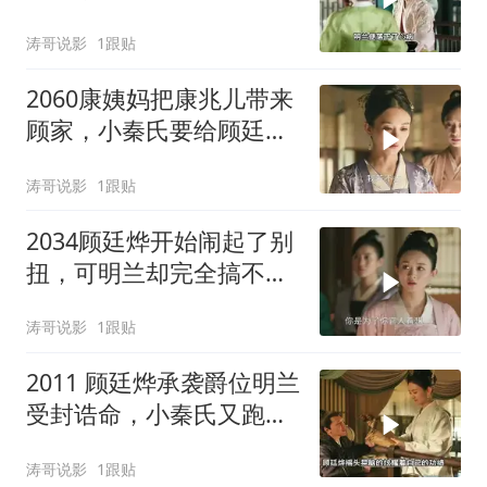
还是发生了
涛哥说影
1跟贴
2060康姨妈把康兆儿带来
顾家，小秦氏要给顾廷烨
纳妾
涛哥说影
1跟贴
2034顾廷烨开始闹起了别
扭，可明兰却完全搞不懂
状况
涛哥说影
1跟贴
2011 顾廷烨承袭爵位明兰
受封诰命，小秦氏又跑过
来演戏
涛哥说影
1跟贴