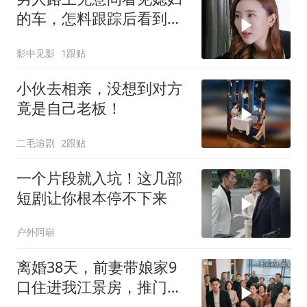
的车，怎料跟踪后看到的
一幕令男人傻了眼
影中见影
1跟贴
小伙去相亲，没想到对方
竟是自己老板！
二毛追剧
2跟贴
一个片段就入坑！这几部
短剧让你根本停不下来
户外阿崭
离婚38天，前妻带娘家9
口住进我江景房，推门瞬
间全家脸都黑了