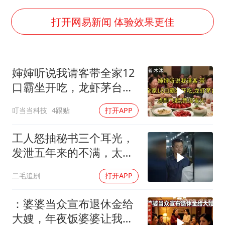
女主硬加吻戏短剧已下架
浙江台州《告全体市民书》
打开网易新闻 体验效果更佳
浙江一9岁男孩被海浪卷走仍在搜救中
郑丽文：台湾从来没有“独立”过
婶婶听说我请客带全家12
网传《披荆斩棘2026》名单
口霸坐开吃，龙虾茅台点
媒体：“内容由AI生成”不是免责盾牌
到飞起，我没发
叮当当科技
4跟贴
打开APP
人民的健康、体质、幸福一脉相承
工人怒抽秘书三个耳光，
发泄五年来的不满，太解
气了！
二毛追剧
打开APP
：婆婆当众宣布退休金给
大嫂，年夜饭婆婆让我结