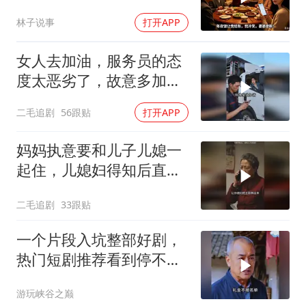
账，我冷笑，婆婆傻眼
林子说事
打开APP
女人去加油，服务员的态
度太恶劣了，故意多加油
多收钱！
二毛追剧
56跟贴
打开APP
妈妈执意要和儿子儿媳一
起住，儿媳妇得知后直接
怒了！
二毛追剧
33跟贴
一个片段入坑整部好剧，
热门短剧推荐看到停不下
来
游玩峡谷之巅