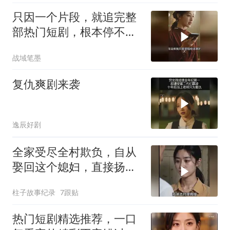
只因一个片段，就追完整
部热门短剧，根本停不下
来！
战域笔墨
复仇爽剧来袭
逸辰好剧
全家受尽全村欺负，自从
娶回这个媳妇，直接扬眉
吐气
柱子故事纪录
7跟贴
热门短剧精选推荐，一口