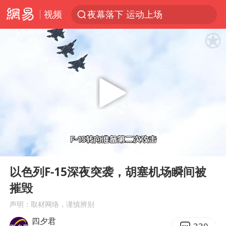
视频
夜幕落下 运动上场
泰交通部副部长回应中国人遭歧视手势
改名后的“青海拉面”店
泸溪河：桃酥吃出金属牙冠视频不实
1岁宝宝碰坏纸巾盒 宝妈被索赔924元
985博士后被曝在妻子孕期出轨后续
男子结婚8年3个女儿均非亲生
00:00
07:01
台风白海豚逼近 暴雨大暴雨来袭
Play
Ent
full
“空调24小时开着更省电”不实
以色列F-15深夜突袭，胡塞机场瞬间被
摧毁
男子杀人后逃进深山21年活得像野人
声明：取材网络，谨慎辨别
公司“上四休三”但要降薪1000元
四夕君