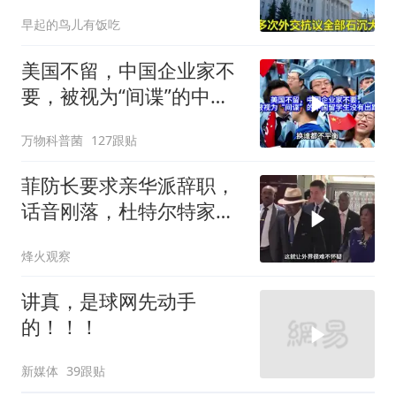
平基辅美国军工厂
早起的鸟儿有饭吃
美国不留，中国企业家不
要，被视为“间谍”的中国
留学生没有出路
万物科普菌
127跟贴
菲防长要求亲华派辞职，
话音刚落，杜特尔特家族
就给他当头一棒
烽火观察
讲真，是球网先动手
的！！！
新媒体
39跟贴