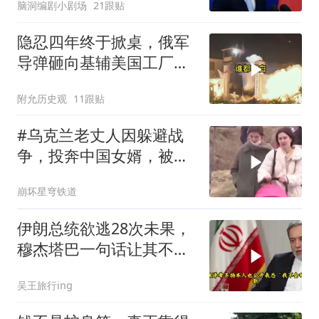
脑洞编剧小剧场
21跟贴
隐忍四年终于掀桌，俄军
导弹砸向基辅美国工厂，
背后这步棋太狠了
附允历史观
11跟贴
#乌克兰老丈人因躲避战
争，投奔中国女婿，被眼
前城市繁荣震惊
崩坏星穹铁道
伊朗总统欲逃28次未果，
穆杰塔巴一句话让其不敢
再提
吴王旅行ing