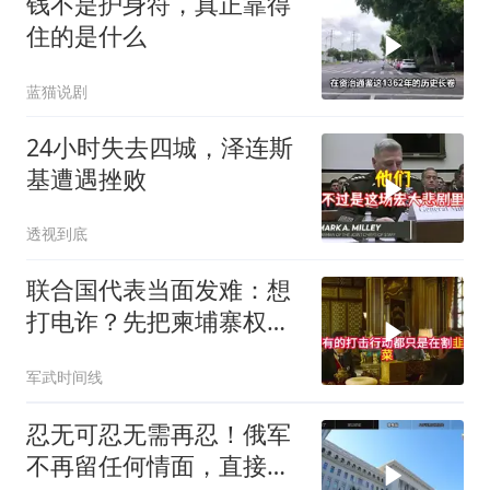
钱不是护身符，真正靠得
住的是什么
蓝猫说剧
24小时失去四城，泽连斯
基遭遇挫败
透视到底
联合国代表当面发难：想
打电诈？先把柬埔寨权贵
的底裤扒了！
军武时间线
忍无可忍无需再忍！俄军
不再留任何情面，直接炸