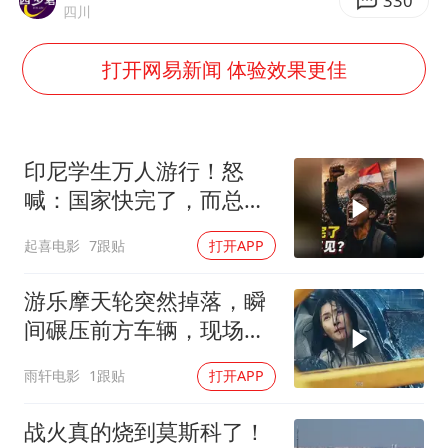
47岁妈妈突然产女 26岁女儿：很震惊
330
四川
97岁英国奶奶飞上天再破吉尼斯纪录
打开网易新闻 体验效果更佳
中国稀土盘中涨停
OpenAI为免费用户升级GPT-5.6 Luna
“中国蔬菜之乡”最高温达41.8℃
印尼学生万人游行！怒
27岁女子成组织卖淫集团主犯被通缉
喊：国家快完了，而总统
却装看不见？
如何把百年大党建设得更加坚强有力？
起喜电影
7跟贴
打开APP
游乐摩天轮突然掉落，瞬
间碾压前方车辆，现场状
况惊险万分
雨轩电影
1跟贴
打开APP
战火真的烧到莫斯科了！