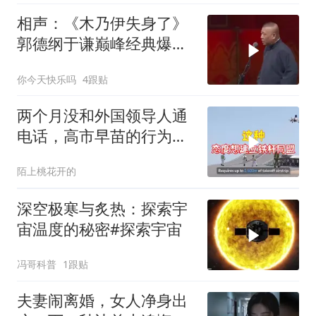
相声：《木乃伊失身了》
郭德纲于谦巅峰经典爆笑
相声太搞笑太逗了
你今天快乐吗
4跟贴
两个月没和外国领导人通
电话，高市早苗的行为让
日本媒体不解
陌上桃花开的
深空极寒与炙热：探索宇
宙温度的秘密#探索宇宙
冯哥科普
1跟贴
夫妻闹离婚，女人净身出