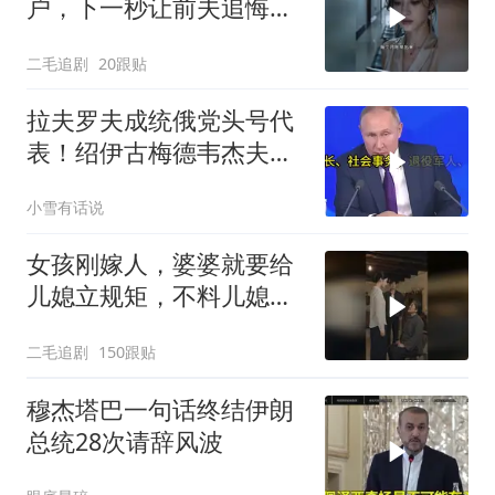
户，下一秒让前夫追悔莫
及！
二毛追剧
20跟贴
拉夫罗夫成统俄党头号代
表！绍伊古梅德韦杰夫双
双出局，普京这步棋你看
小雪有话说
懂了吗
女孩刚嫁人，婆婆就要给
儿媳立规矩，不料儿媳不
是好惹的！
二毛追剧
150跟贴
穆杰塔巴一句话终结伊朗
总统28次请辞风波