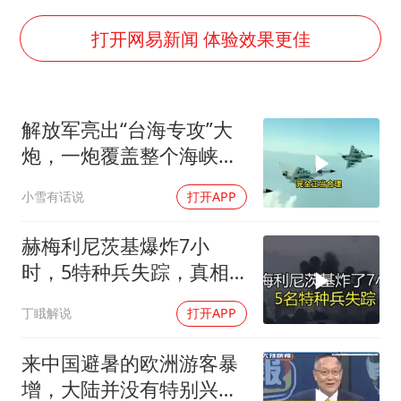
女主硬加吻戏短剧已下架
包文婧：二胎很难一碗水端平
打开网易新闻 体验效果更佳
浙江台州《告全体市民书》
香港宏福苑火灾或由烟头引起
解放军亮出“台海专攻”大
黄金创今年来最大单周涨幅
炮，一炮覆盖整个海峡，
郑丽文：台湾从来没有“独立”过
有人该睡不着了
小雪有话说
打开APP
网传《披荆斩棘2026》名单
人民的健康、体质、幸福一脉相承
赫梅利尼茨基爆炸7小
时，5特种兵失踪，真相
远超想象
丁睋解说
打开APP
来中国避暑的欧洲游客暴
增，大陆并没有特别兴