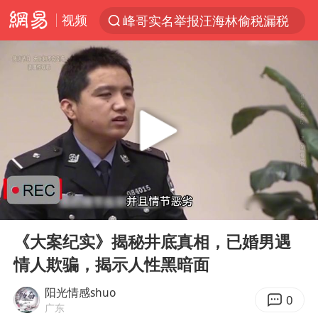
视频
峰哥实名举报汪海林偷税漏税
解锁各地夏日限定体验
富婆带资进组给自己硬加60多场吻戏
酒店回应车内过夜被收150元
名创优品一次性内裤 颜面尽失
“六爷”挂一颗出场
金饰克价一夜涨回1300元
00:00
12:09
白海豚将正面袭击贯穿浙江
Play
Ent
full
视频丨中国东方电气集团原党组副书记、董事宋致远被查
《大案纪实》揭秘井底真相，已婚男遇
情人欺骗，揭示人性黑暗面
梁家辉：到内地拍戏不是北上是回归
牛津大学一纸声明甩不了锅
阳光情感shuo
0
广东