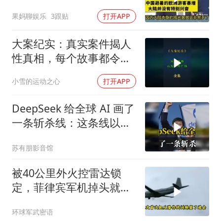
奋！介文汲
果妈聊娱乐
3跟贴
打开APP
大案纪实：真实案件揭人
性真相，每个故事都令人
震撼
小雪的运动之心
打开APP
DeepSeek 给全球 AI 画了
一条斩杀线：这条线以下
的，趁早都别干了！
苏有朋影音馆
被40公里外火控雷达锁
定，菲律宾军机掉头就
跑，欧盟1500万也救不了
环球军武密语
场