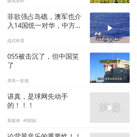
眼底星碎
菲欲强占岛礁，澳军也介
入14国统一对华，中方称
呼遭篡改
战武科普
055被击沉了，但中国笑
了
周哥一影视
讲真，是球网先动手
的！！！
新媒体
40跟贴
论背景音乐的重要性！！