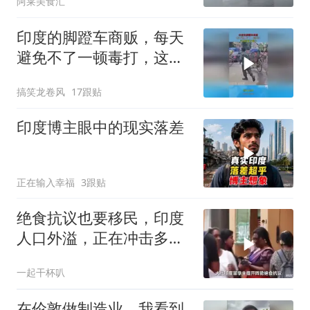
阿莱美食汇
印度的脚蹬车商贩，每天
避免不了一顿毒打，这场
面看了揪心
搞笑龙卷风
17跟贴
印度博主眼中的现实落差
正在输入幸福
3跟贴
绝食抗议也要移民，印度
人口外溢，正在冲击多个
国家
一起干杯叭
在伦敦做制造业，我看到