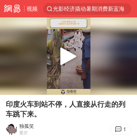
视频
光影经济撬动暑期消费新蓝海
马克·艾伦退出斯诺克中国公开赛
新疆优化调整景区内自驾服务费
上四休三，但降薪1000元，你接受吗？
WTT瑞典大满贯女单签表出炉
情侣平潭拍日出坠崖1死1伤
36岁男演员成景区NPC后人气爆棚
00:00
00:10
全民健身事业高质量发展
Play
Ent
full
台当局重金为“台独”织“皇帝新衣”
印度火车到站不停，人直接从行走的列
车跳下来。
几元成本的AI广告导致千万市值蒸发
老挝国会主席赛宋蓬逝世
独孤笑
1
重庆