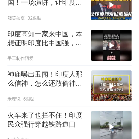
国！一场演讲，让印度网
友彻底破防！
淺笑如夏
32跟贴
印度高知一家来中国，本
想证明印度比中国强，连
玩3天直接崩溃
手工制作阿爱
神庙曝出丑闻！印度人那
么信神，怎么还敢偷神的
钱？
禾理说
6跟贴
火车来了也拦不住！印度
民众强行穿越铁路道口