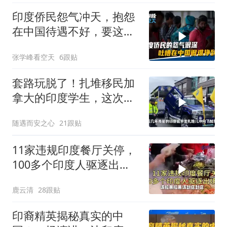
印度侨民怨气冲天，抱怨
在中国待遇不好，要这样
还不如呆在印度
张学峰看空天
6跟贴
套路玩脱了！扎堆移民加
拿大的印度学生，这次彻
底栽了
随遇而安之心
21跟贴
11家违规印度餐厅关停，
100多个印度人驱逐出
境！
鹿云清
28跟贴
印裔精英揭秘真实的中