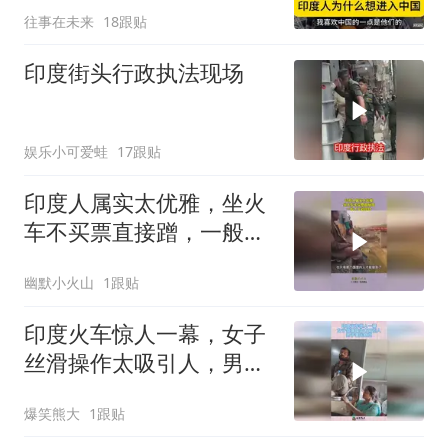
往事在未来
18跟贴
印度街头行政执法现场
娱乐小可爱蛙
17跟贴
印度人属实太优雅，坐火
车不买票直接蹭，一般人
不敢挑战！
幽默小火山
1跟贴
印度火车惊人一幕，女子
丝滑操作太吸引人，男子
毫无察觉！
爆笑熊大
1跟贴