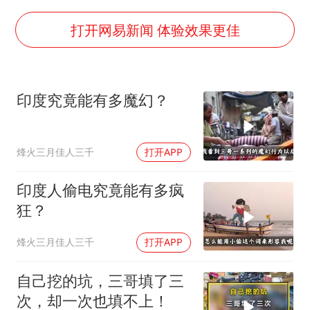
《欢迎来龙餐馆》口碑
茅台部分直营店飞天茅台提价
打开网易新闻 体验效果更佳
白海豚将正面袭击贯穿浙江
酒店回应车内过夜被收150元
印度究竟能有多魔幻？
黄金牛市回来了吗
杭州全市有序停课
烽火三月佳人三千
打开APP
乐享全民健身 共筑健康中国
印度人偷电究竟能有多疯
狂？
烽火三月佳人三千
打开APP
自己挖的坑，三哥填了三
次，却一次也填不上！