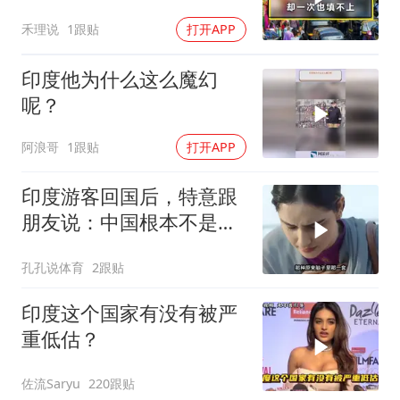
禾理说
1跟贴
打开APP
印度他为什么这么魔幻
呢？
阿浪哥
1跟贴
打开APP
印度游客回国后，特意跟
朋友说：中国根本不是我
们想象的那样
孔孔说体育
2跟贴
印度这个国家有没有被严
重低估？
佐流Saryu
220跟贴