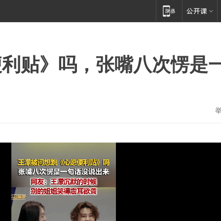
便利贴》吗，张嘴八次愣是