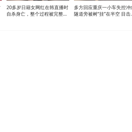
讨
20多岁日籍女网红在韩直播时
多方回应重庆一小车失控冲
家
自杀身亡，整个过程被完整直
隧道旁被树“挂”在半空 目击
链
播
者：人被解救 车被吊下 消
及交警：人无大碍 已处理好