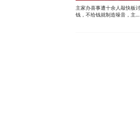
主家办喜事遭十余人敲快板
钱，不给钱就制造噪音，主
亲戚：经常遇见已经有产业
了