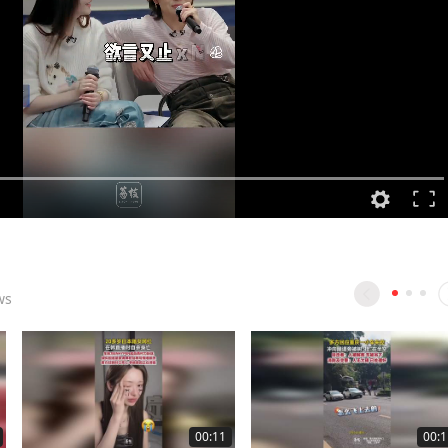
ws
00:11
00:1