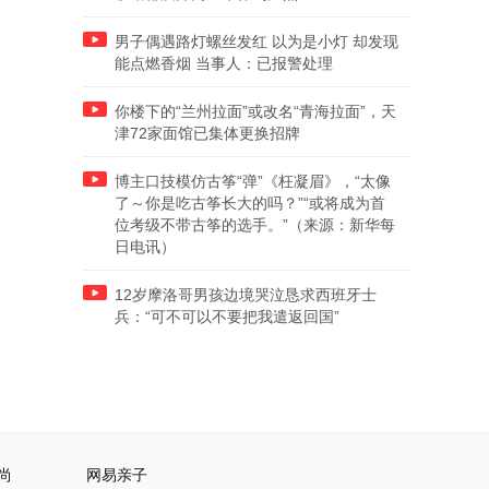
男子偶遇路灯螺丝发红 以为是小灯 却发现
能点燃香烟 当事人：已报警处理
你楼下的“兰州拉面”或改名“青海拉面”，天
津72家面馆已集体更换招牌
博主口技模仿古筝“弹”《枉凝眉》，“太像
了～你是吃古筝长大的吗？”“或将成为首
位考级不带古筝的选手。”（来源：新华每
日电讯）
12岁摩洛哥男孩边境哭泣恳求西班牙士
兵：“可不可以不要把我遣返回国”
尚
网易亲子