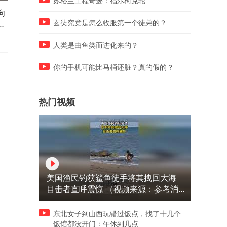
苏格兰工程奇迹：福尔柯克轮
向
新疆一对父子骑马拉出被困水
电梯开门时一物业工作人员
中的游客车辆 当事人：马匹有
门外窜入的大狗咬伤，公司
玄奘究竟是怎么收服第一个徒弟的？
防
八岁 未受伤
伤者已住院治疗，派出所已
入
人类是由鱼类而进化来的？
你的手机可能比马桶还脏？真的假的？
热门视频
美国渔民钓获鲨鱼徒手将其拽回大海
目击者直呼震惊 （视频来源：参考消
息）
东北女子到山西玩错过饭点，找了十几个
饭馆都没开门：午休到几点