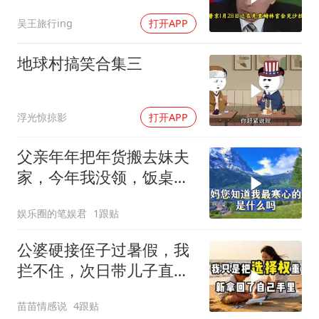
油叩响西方大门
吴王旅行ing
打开APP
地球村搞笑合集三
浮光惊掠影
打开APP
父亲年年把年货搬去妹夫
家，今年我没领，饭桌上
儿子一句话全家沉默
娱乐圈的笔娱君
1跟贴
公婆硬接侄子过暑假，我
拦不住，次日带儿子直飞
普吉岛，婆婆傻眼
苗苗情感说
4跟贴