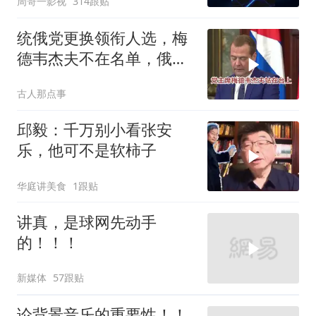
周哥一影视
314跟贴
统俄党更换领衔人选，梅
德韦杰夫不在名单，俄政
坛释放出什么信号？
古人那点事
邱毅：千万别小看张安
乐，他可不是软柿子
华庭讲美食
1跟贴
讲真，是球网先动手
的！！！
新媒体
57跟贴
论背景音乐的重要性！！