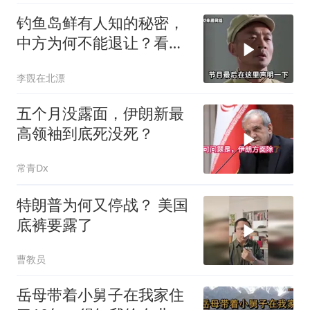
钓鱼岛鲜有人知的秘密，
中方为何不能退让？看完
让国人自豪
李覴在北漂
五个月没露面，伊朗新最
高领袖到底死没死？
常青Dx
特朗普为何又停战？ 美国
底裤要露了
曹教员
岳母带着小舅子在我家住