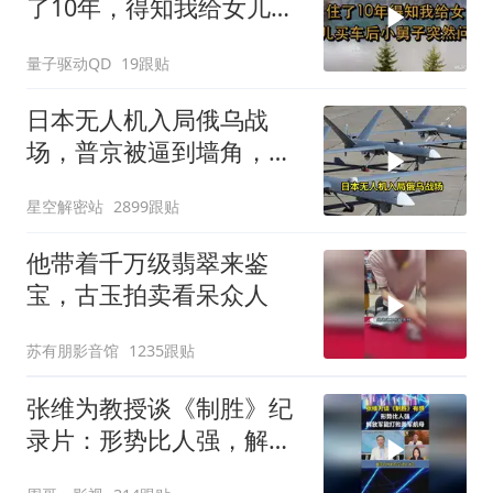
了10年，得知我给女儿买
车后，小舅子突
量子驱动QD
19跟贴
日本无人机入局俄乌战
场，普京被逼到墙角，这
场仗只剩下死战一条路
星空解密站
2899跟贴
他带着千万级翡翠来鉴
宝，古玉拍卖看呆众人
苏有朋影音馆
1235跟贴
张维为教授谈《制胜》纪
录片：形势比人强，解放
军能打败美军航母！