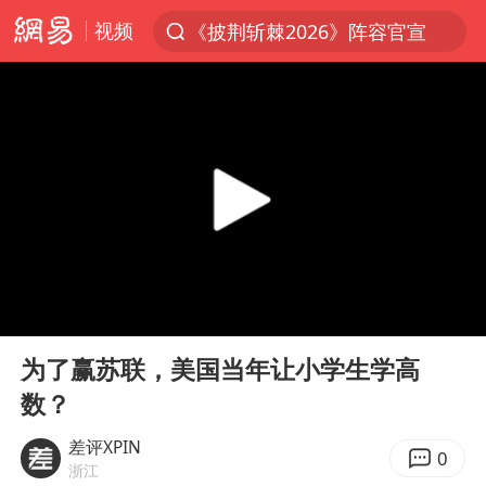
视频
《披荆斩棘2026》阵容官宣
夏日经济乘热而上 消费市场向新而行
白海豚对华东华北影响会大于巴威
于东来回应胖东来近25年老店年底关闭
以拒绝“和平委员会”的加沙和平计划
浙江省甬江发生2026年第1号洪水
独闯南太行的失联女生最后轨迹已确认
00:00
11:02
美将每月供乌爱国者拦截导弹
Play
Ent
full
全球最大级别运输船通过长江大桥
为了赢苏联，美国当年让小学生学高
数？
央视新主播李秋莹母校发文祝贺
上门女婿出轨女邻居多年被判重婚罪
差评XPIN
0
浙江