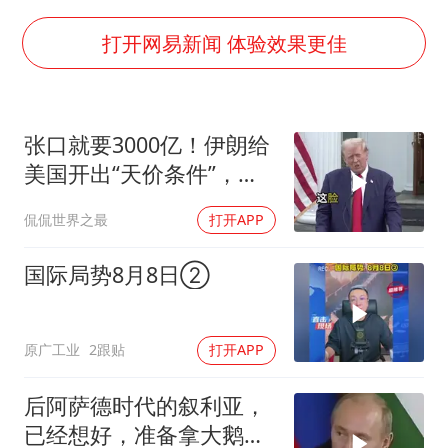
国足U17与阿森纳决赛取消 并列冠军
香港刷新1884年以来最高气温纪录
打开网易新闻 体验效果更佳
上海全力守护市民“菜篮子”
暑期研学游升温 在旅途中增长知识
张口就要3000亿！伊朗给
猫咪过火把节被抹成黑猫
美国开出“天价条件”，特
宝妈给四胞胎取名平安喜乐
朗普这回真被拿捏了？
侃侃世界之最
打开APP
BLG经理辟谣Bin离队
总书记点赞的非遗苗绣焕发新生机
国际局势8月8日②
原广工业
2跟贴
打开APP
后阿萨德时代的叙利亚，
已经想好，准备拿大鹅石