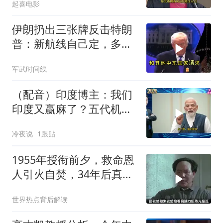
起喜电影
伊朗扔出三张牌反击特朗
普：新航线自己定，多国
保证不参战，海峡不回战
军武时间线
前状态
（配音）印度博主：我们
印度又赢麻了？五代机还
没搞利索，六代机标签先
冷夜说
1跟贴
贴上了，欧洲还排着队求
合作
1955年授衔前夕，救命恩
人引火自焚，34年后真相
大白
世界热点背后解读