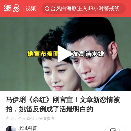
视频
台风白海豚进入48小时警戒线
佛得角门将亮相智利俱乐部主场
看守所辅警收受10万获刑1年
宇树科技发行价格150.80元/股
CIA被曝已秘密设立古巴工作组
泰国一女公务员妆容引争议 本人回应
U17国足1分钟轰2球
00:00
08:19
宇树科技王兴兴身家有望超200亿元
Play
Ent
full
中国养老床位“三连降”
马伊琍《余红》刚官宣！文章新恋情被
拍，姚笛反倒成了活最明白的
台风白海豚影响中国已成定局
声明：个人原创，仅供参考
外交部发言人就广岛核爆81周年等答记者问
老誡科普