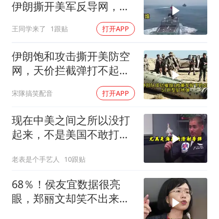
伊朗撕开美军反导网，炸
出中国工业底牌
王同学来了
1跟贴
打开APP
伊朗饱和攻击撕开美防空
网，天价拦截弹打不起，
美式反导神话破灭
宋隊搞笑配音
打开APP
现在中美之间之所以没打
起来，不是美国不敢打或
者没那个能力
老表是个手艺人
10跟贴
68％！侯友宜数据很亮
眼，郑丽文却笑不出来
了，卢秀燕高下立判