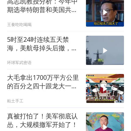
高志凯教授分析：今年中
期选举特朗普和美国共和
党凶多吉少！
王飬吃吃喝喝
5时至24时连续五天禁
海，美航母掉头后撤，黄
岩岛大局已定
环球军武密语
大毛拿出1700万平方公里
的百分之四十跟龙大一起
开发[震惊][震惊]
粘土手工
真被打怕了！美军彻底认
怂，大规模撤军开始了！