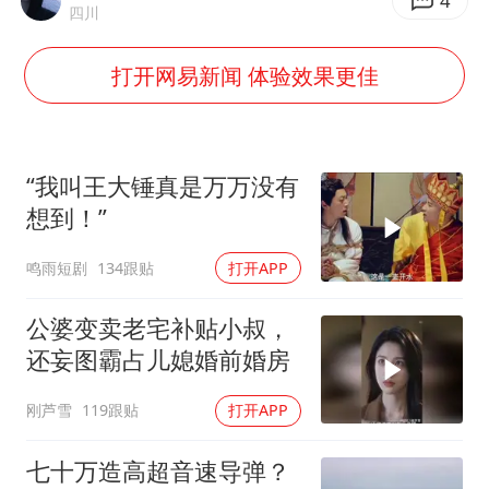
贵州轮胎子公司获美国退税8136万
4
四川
吉林一“温度计大楼”读数爆表
打开网易新闻 体验效果更佳
多地要求领导干部带头休假
80后女柜员逆袭成4200亿银行副行长
女子利用漏洞0元薅走3000多件家电
“我叫王大锤真是万万没有
奋进开新局 实干挑大梁
想到！”
鸣雨短剧
134跟贴
打开APP
公婆变卖老宅补贴小叔，
还妄图霸占儿媳婚前婚房
刚芦雪
119跟贴
打开APP
七十万造高超音速导弹？