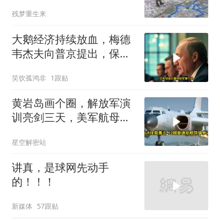
残梦重生来
大鹅经济持续放血，梅德
韦杰夫向普京提出，保住
国家的唯一办法
笑饮孤鸿非
1跟贴
黄岩岛画个圈，解放军演
训亮剑三天，美军航母从
南海跑了
星空解密站
讲真，是球网先动手
的！！！
新媒体
57跟贴