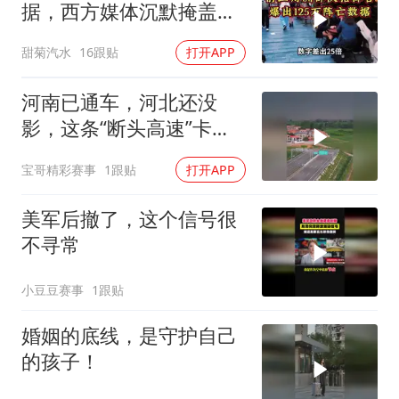
据，西方媒体沉默掩盖真
相
甜菊汽水
16跟贴
打开APP
河南已通车，河北还没
影，这条“断头高速”卡在
省界
宝哥精彩赛事
1跟贴
打开APP
美军后撤了，这个信号很
不寻常
小豆豆赛事
1跟贴
婚姻的底线，是守护自己
的孩子！