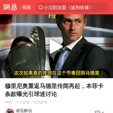
视频
小沈阳加盟《披荆斩棘》
台风“白海豚”登陆 各地各部门全力应对
白海豚雨量超越利奇马、巴威
人形机器人第一股
上海地铁4条线路全线停运
宇树申购 中一签有望赚20万元
4.2平卫生间补漏注胶花1.55万
00:00
01:49
白海豚路径图
Play
Ent
full
武汉3名城管协管员殴打摊主被刑拘
穆里尼奥重返马德里传闻再起，本菲卡
条款曝光引球迷讨论
律师谈贾冰私人饭局被偷拍
声明：个人原创，仅供参考
男子结婚8年3个女儿都不是亲生
谢葅解说