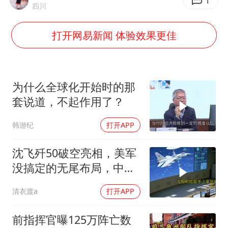
多地银行上调存款利率
1
四川
面对面丨蔡磊：与渐冻症抗争 纵使不敌 也不屈服
打开网易新闻 体验效果更佳
5万小车卖不动 微型代步车集体遇冷
NBA传奇教练老尼尔森去世
手机真会“偷听”我们说话吗
为什么全球化开始时的那
上半年全球新能源乘用车销量1122万台
套说道，不起作用了？
加沙约14万栋建筑被完全摧毁
韩游纪
打开APP
从科技创新看开局起步的时与势
沈飞歼50破空亮相，美军
没搞定的无尾布局，中国
已经飞了一年半
清衣渡a
打开APP
前指挥官曝125万阵亡数