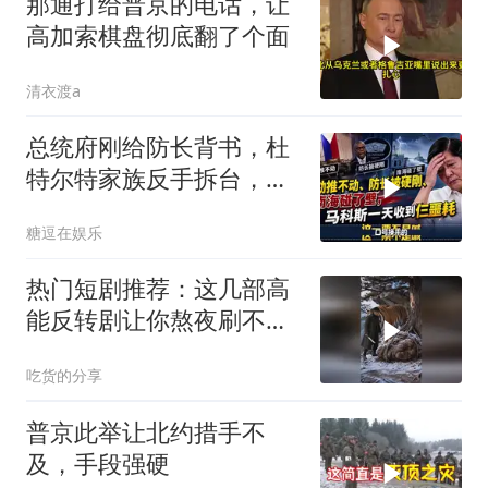
那通打给普京的电话，让
高加索棋盘彻底翻了个面
清衣渡a
总统府刚给防长背书，杜
特尔特家族反手拆台，马
科斯连挨两刀
糖逗在娱乐
热门短剧推荐：这几部高
能反转剧让你熬夜刷不
停！
吃货的分享
普京此举让北约措手不
及，手段强硬