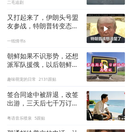
二毛追剧
又打起来了，伊朗头号盟
友参战，特朗普转变态
度，英法德俄选边站
一纸情书s
朝鲜如果不识形势，还想
派军队援俄，以后朝鲜如
果有把柄被乌克兰
趣味萌宠的日常
2131跟贴
签合同途中被辞退，改签
出游，三天后七千万订单
告吹，老板拍腿连声懊悔
粤语音乐喷泉
5跟贴