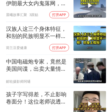
伊朗最大女内鬼落网，哈
梅内伊死得太冤了
晨曦故事汇聚
3跟贴
打开APP
汉族人这三个身体特征，
和别的民族明显不一样！
你身上有吗！
荷兰豆爱健康
打开APP
中国电磁炮专家，竟然是
美国间谍，出卖大量情
报，让国家损失惨重
邮轮摄影师阿嗵
孩子字写得差，不止影响
卷面分！这位老师说透了
背后的原因