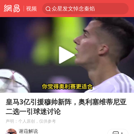
视频
众星发文悼念秦焰
苏州河水抢排翻泄至黄浦江
“还不如不放假”
大连一起飞航班因乘客可乐爆瓶折返
独闯南太行失联女子遗体已找到
白海豚突然大拐弯 走出罕见路线
费大厨不自称“大王”了
00:00
03:30
血指纹匹配成功，20年悬案告破！凶手被执行死刑
Play
Ent
full
辽宁28名务农人员中暑死亡？官方辟谣
皇马3亿引援穆帅新阵，奥利塞维蒂尼亚
二选一引球迷讨论
SK海力士回应“或出售重庆工厂”传闻
声明：个人原创，仅供参考
武契奇：欧洲已处于大战边缘
谢葅解说