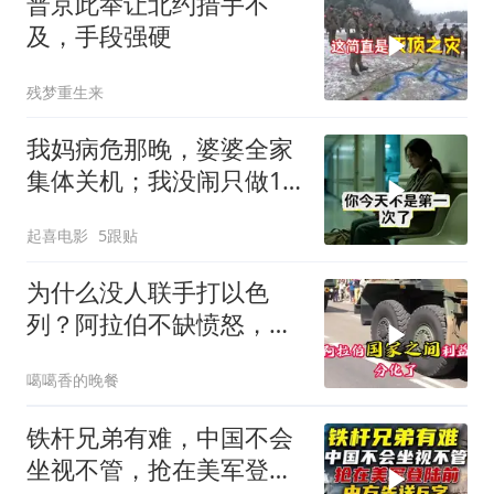
普京此举让北约措手不
及，手段强硬
残梦重生来
我妈病危那晚，婆婆全家
集体关机；我没闹只做1
事，6天后她打来电话：
起喜电影
5跟贴
你是不是疯了？
为什么没人联手打以色
列？阿拉伯不缺愤怒，缺
敢接战争账单的人！
噶噶香的晚餐
铁杆兄弟有难，中国不会
坐视不管，抢在美军登陆