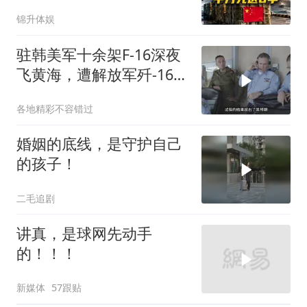
前，中方先送6字
锦升体娱
驻韩美军十余架F-16深夜
飞黄海，遭解放军歼-16驱
离
各地精彩不容错过
婚姻的底线，是守护自己
的孩子！
二毛追剧
讲真，是球网先动手
的！！！
新媒体
57跟贴