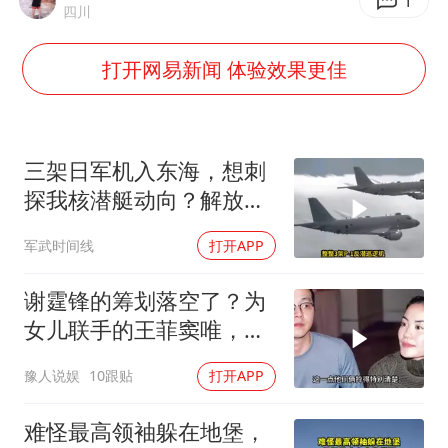
7月CPI同比上涨0.5% 经济内生增长动力持续增强
1
四川
女孩每天“拼豆”拼坏眼睛
打开网易新闻 体验效果更佳
部分银行上调存款利率
医疗垃圾做手机壳 这也是谋财害命
路虎卫士限时降17万 BBA已集体降价
三架日军机入东海，想刺
下党之路
探我核潜艇动向？解放军
导弹剑指日军基地
军武时间线
打开APP
谢霆锋的筹划落空了？为
女儿联手的王菲窦唯，给
离异夫妻敲响警钟
豫人说娱
10跟贴
打开APP
难怪最高领袖躲在地堡，