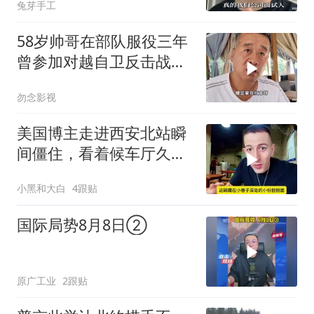
兔芽手工
58岁帅哥在部队服役三年
曾参加对越自卫反击战讲
述猫耳洞里的
勿念影视
美国博主走进西安北站瞬
间僵住，看着候车厅久久
说不出话语
小黑和大白
4跟贴
国际局势8月8日②
原广工业
2跟贴