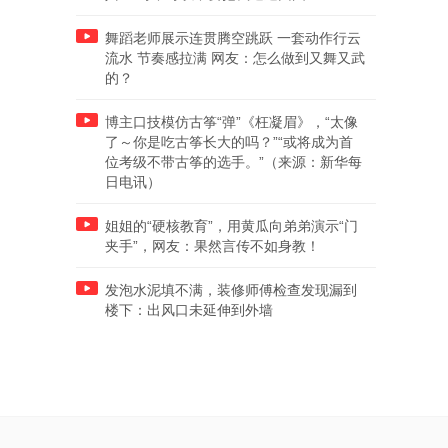
舞蹈老师展示连贯腾空跳跃 一套动作行云
流水 节奏感拉满 网友：怎么做到又舞又武
的？
博主口技模仿古筝“弹”《枉凝眉》，“太像
了～你是吃古筝长大的吗？”“或将成为首
位考级不带古筝的选手。”（来源：新华每
日电讯）
姐姐的“硬核教育”，用黄瓜向弟弟演示“门
夹手”，网友：果然言传不如身教！
发泡水泥填不满，装修师傅检查发现漏到
楼下：出风口未延伸到外墙