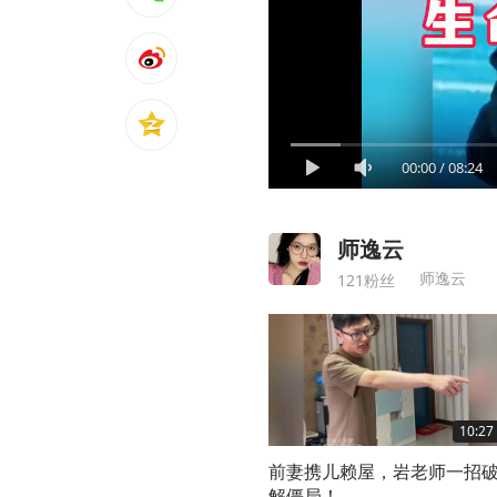
00:00
/
08:24
师逸云
师逸云
121粉丝
10:27
前妻携儿赖屋，岩老师一招
解僵局！