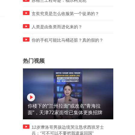
苏格兰工程奇迹：福尔柯克轮
玄奘究竟是怎么收服第一个徒弟的？
人类是由鱼类而进化来的？
你的手机可能比马桶还脏？真的假的？
热门视频
你楼下的“兰州拉面”或改名“青海拉
面”，天津72家面馆已集体更换招牌
12岁摩洛哥男孩边境哭泣恳求西班牙士
兵：“可不可以不要把我遣返回国”