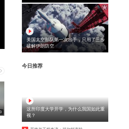
美国太空部队第一次出手，只用了三步
破解伊朗防空
今日推荐
这所印度大学开学，为什么我国如此重
0
04:00
13:54
视？
张岳军亲访解放西南，刘文辉
老友遗孀帮扶反遭拖欠，刘
反应震惊！
师怒追多年欠款！