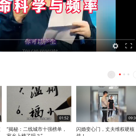
01:52
09:3
破
“揭秘：二线城市十强榜单，
闪婚变心门，丈夫维权硬核
家乡上榜了吗？”
战！