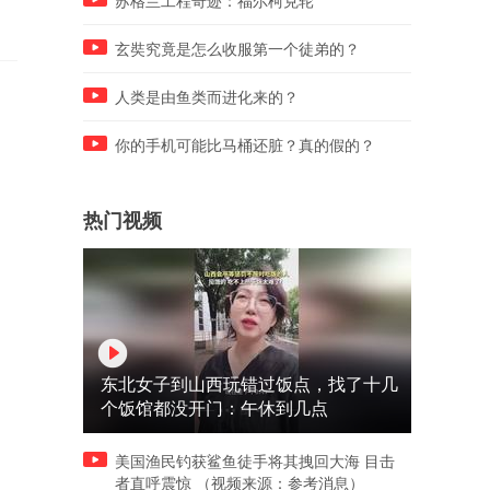
苏格兰工程奇迹：福尔柯克轮
玄奘究竟是怎么收服第一个徒弟的？
人类是由鱼类而进化来的？
你的手机可能比马桶还脏？真的假的？
热门视频
东北女子到山西玩错过饭点，找了十几
个饭馆都没开门：午休到几点
美国渔民钓获鲨鱼徒手将其拽回大海 目击
者直呼震惊 （视频来源：参考消息）