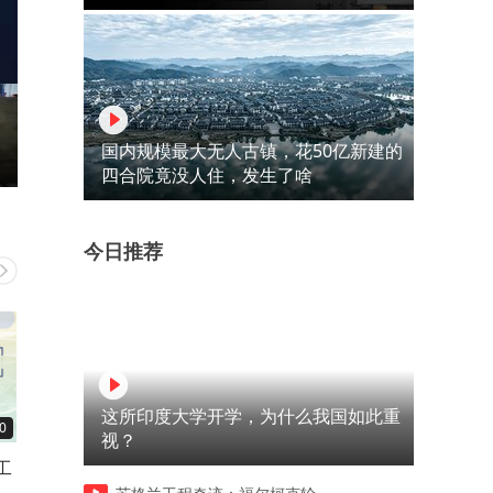
国内规模最大无人古镇，花50亿新建的
四合院竟没人住，发生了啥
今日推荐
这所印度大学开学，为什么我国如此重
0
04:08
09:28
视？
工
私人财富管理师｜私赠夫妻共
家族财富跨境代际传承十种
有财产无效 强制执行全额追回
具_9