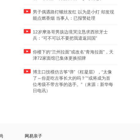
男子偶遇路灯螺丝发红 以为是小灯 却发现
能点燃香烟 当事人：已报警处理
12岁摩洛哥男孩边境哭泣恳求西班牙士
兵：“可不可以不要把我遣返回国”
你楼下的“兰州拉面”或改名“青海拉面”，天
津72家面馆已集体更换招牌
博主口技模仿古筝“弹”《枉凝眉》，“太像
了～你是吃古筝长大的吗？”“或将成为首
位考级不带古筝的选手。”（来源：新华每
日电讯）
尚
网易亲子