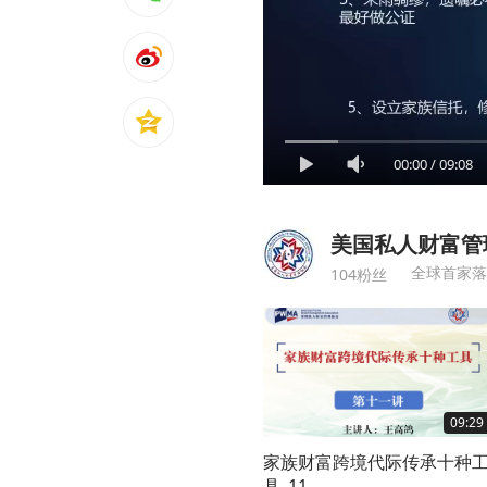
00:00
/
09:08
美国私人财富管
全球首家落
104粉丝
09:29
家族财富跨境代际传承十种
具_11