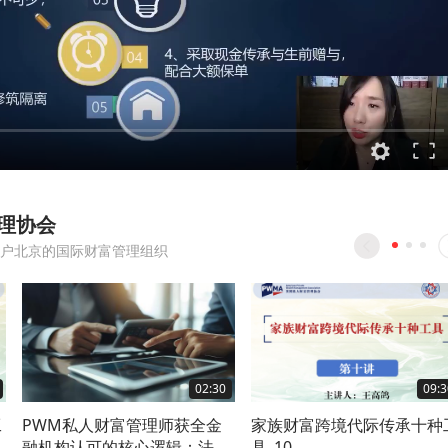
理协会
户北京的国际财富管理组织
02:30
09:3
工
PWM私人财富管理师获全金
家族财富跨境代际传承十种
融机构认可的核心逻辑：法定
具_10