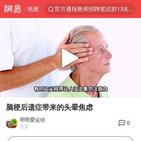
官方通报教师招聘笔试前13名被淘汰
视频
97岁英国奶奶飞上天再破吉尼斯纪录
27岁女子组织卖淫集团被悬赏通缉
泸溪河：桃酥吃出金属牙冠视频不实
泰国校园枪击案死亡人数升至7人
美国将对多晶硅衍生品加征15%关税
改名后的“青海拉面”店
泰高官回应中国人在泰遭歧视：全面调查
00:00
00:26
Play
Ent
火把节震撼瞬间
full
脑梗后遗症带来的头晕焦虑
四川宜宾市高县发生4.9级地震
明明爱运动
0
公司“上四休三”但要降薪1000元
北京
男子杀人后逃进深山21年活得像野人