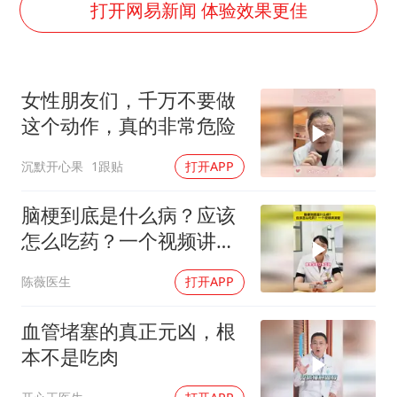
打开网易新闻 体验效果更佳
台风灿鸿未来对中国无影响
美媒称美国想用战术核武器对抗中俄
29岁依旧是小孩 外婆偷偷给孙女塞钱
女性朋友们，千万不要做
985博士后被曝在妻子孕期出轨后续
这个动作，真的非常危险
如何把百年大党建设得更加坚强有力？
沉默开心果
1跟贴
打开APP
脑梗到底是什么病？应该
怎么吃药？一个视频讲清
楚
陈薇医生
打开APP
血管堵塞的真正元凶，根
本不是吃肉