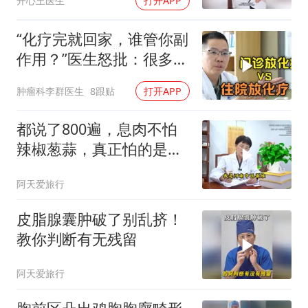
开心王医生
打开APP
“化疗完就回家，谁管你副
作用？”医生怒批：很多人
就这样放弃了
肿瘤科李群医生
8跟贴
打开APP
都说了800遍，息肉不怕
辣椒葱蒜，真正怕的是这
4样
阿天爱旅行
皮脂腺囊肿破了别乱挤！
教你判断有无残留
阿天爱旅行