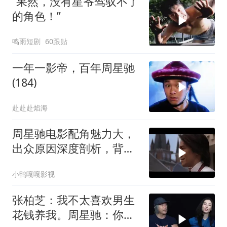
“果然，没有星爷驾驭不了
的角色！”
鸣雨短剧
60跟贴
一年一影帝，百年周星驰
(184)
赴赴赴焰海
周星驰电影配角魅力大，
出众原因深度剖析，背后
故事值得细品
小鸭嘎嘎影视
张柏芝：我不太喜欢男生
花钱养我。周星驰：你不