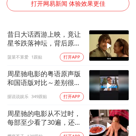
刘浩存百花奖开幕式红裙起舞
打开网易新闻 体验效果更佳
女子网购名牌包发现是自己丢的那只
女儿为争财产堵门阻挠父亲出殡
昔日大话西游上映，竟让
万岁山接盘烂尾恒大文旅城
星爷跌落神坛，背后原因
戚薇谈把脸交给AI
揭秘
菠菜不算爱
1跟贴
打开APP
多个明星演唱会取消
习近平心系体育强国建设
周星驰电影的粤语原声版
和国语版对比～差别很
大！讲粤语的星爷才是他
据说说娱乐
349跟贴
打开APP
自己！
周星驰的电影从不过时，
每部至少看了30遍，还是
很喜欢看