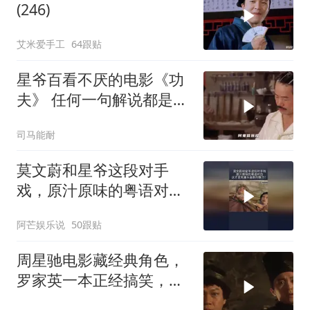
(246)
艾米爱手工
64跟贴
星爷百看不厌的电影《功
夫》 任何一句解说都是对
电影的亵渎
司马能耐
莫文蔚和星爷这段对手
戏，原汁原味的粤语对
白，这才是无厘头喜剧的
阿芒娱乐说
50跟贴
魅力！
周星驰电影藏经典角色，
罗家英一本正经搞笑，星
爷作品再添亮点