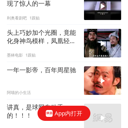
现了惊人的一幕
利奥看剧吧
1跟贴
头上巧妙加个光圈，竟能
化身神鸟模样，凤凰轻松
打造而成
墨林电影
1跟贴
一年一影帝，百年周星驰
阿喵的小生活
讲真，是球网先动手
App内打开
的！！！