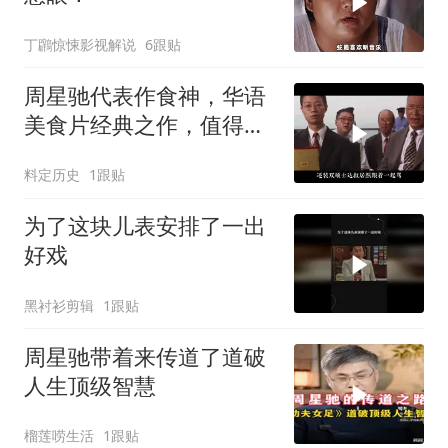
丁鸊惊悚影视解说
6跟贴
周星驰代表作食神，华语
美食片经典之作，值得深
度品味
料定历史
1跟贴
为了这块儿表安排了一出
好戏
黑衬衫剪辑
1跟贴
周星驰带着来传道了道破
人生顶级智慧
榴莲唠生活
1跟贴