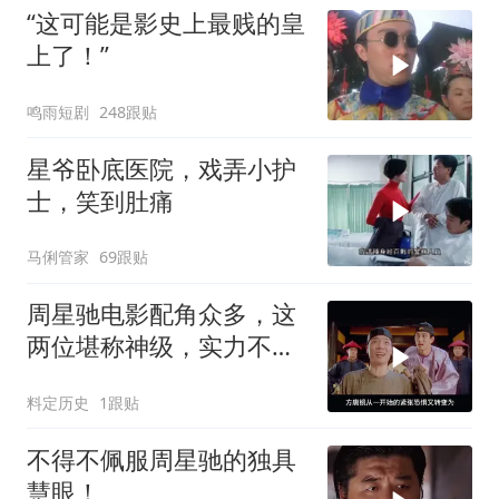
“这可能是影史上最贱的皇
上了！”
鸣雨短剧
248跟贴
星爷卧底医院，戏弄小护
士，笑到肚痛
马俐管家
69跟贴
周星驰电影配角众多，这
两位堪称神级，实力不容
小觑
料定历史
1跟贴
不得不佩服周星驰的独具
慧眼！