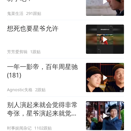
鬼菜生活
291跟贴
想死也要星爷允许
芳芳爱剪辑
1跟贴
一年一影帝，百年周星驰
(181)
Agnostic失格
2跟贴
别人演起来就会觉得非常
夸张，星爷演起来就觉得
特别自然
时事娱闻杂记
1102跟贴