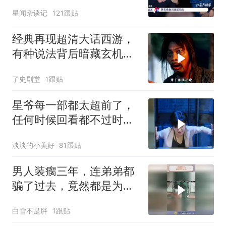
早说
星闻杂谈记
121跟贴
经典再现超清大话西游，
有种说法背后暗藏玄机，
月光宝盒故事深度解读
了史剧堂
1跟贴
星爷每一部都太超前了，
任何时候回看都不过时，
后劲十足
淡淡的小美好
81跟贴
男人装瘸三年，连弟弟都
骗了过去，竟然都是为了
这一刻！
白雪不是胖
1跟贴