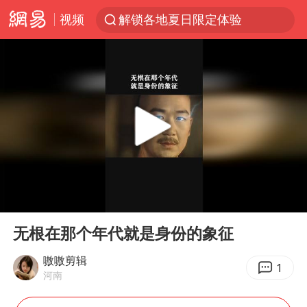
视频
解锁各地夏日限定体验
视频丨中国东方电气集团原党组副书记、董事宋致远被查
四川宜宾市珙县发生3.4级地震
台风白海豚闭眼浙江上海处于危险半圆
白海豚将正面袭击贯穿浙江
香港宏福苑火灾或由烟头引起
中国父女泰国骑摩托车坠崖1死1伤
00:00
00:23
浙江台州《告全体市民书》
Play
Ent
full
网约车司机充电时猝死保险拒赔
无根在那个年代就是身份的象征
周末打虎 宋致远被查
嗷嗷剪辑
1
河南
郑丽文：台湾从来没有“独立”过