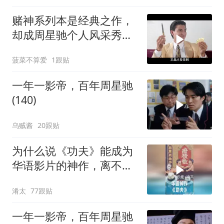
赌神系列本是经典之作，
却成周星驰个人风采秀，
还带成龙抢镜
菠菜不算爱
1跟贴
一年一影帝，百年周星驰
(140)
乌贼酱
20跟贴
为什么说《功夫》能成为
华语影片的神作，离不开
周星驰的坚守？
淆太
77跟贴
一年一影帝，百年周星驰