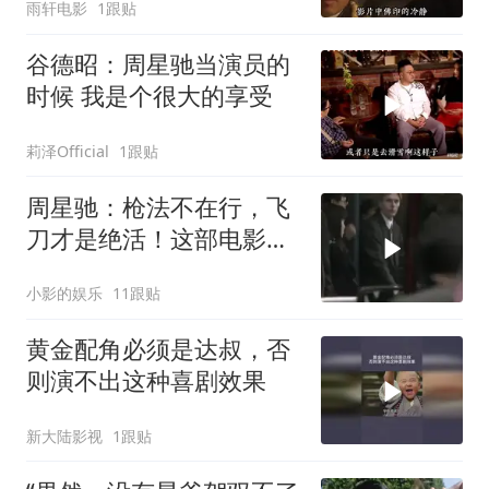
雨轩电影
1跟贴
谷德昭：周星驰当演员的
时候 我是个很大的享受
莉泽Official
1跟贴
周星驰：枪法不在行，飞
刀才是绝活！这部电影你
看过吗？
小影的娱乐
11跟贴
黄金配角必须是达叔，否
则演不出这种喜剧效果
新大陆影视
1跟贴