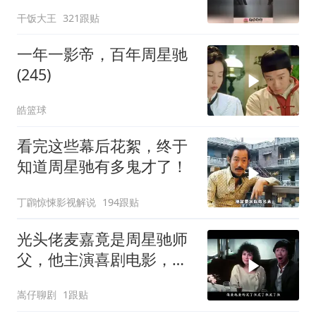
及，天才型演员
干饭大王
321跟贴
一年一影帝，百年周星驰
(245)
皓篮球
看完这些幕后花絮，终于
知道周星驰有多鬼才了！
丁鸊惊悚影视解说
194跟贴
光头佬麦嘉竟是周星驰师
父，他主演喜剧电影，承
载无数人童年
嵩仔聊剧
1跟贴