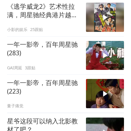
《逃学威龙2》艺术性拉
满，周星驰经典港片越品
越有味
小影的娱乐
25跟贴
一年一影帝，百年周星驰
(283)
GAI周延
3跟贴
一年一影帝，百年周星驰
(223)
量子痛觉
星爷这段可以纳入北影教
材了吧？