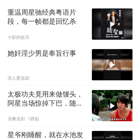
重温周星驰经典粤语片
段，每一帧都是回忆杀
小影的娱乐
她奸淫少男是奉旨行事
浪人爱追剧
太极功夫竟用来做馒头，
阿星当场惊掉下巴，随后
高歌一曲
凉爽追剧
1跟贴
星爷刚睡醒，就在水池发