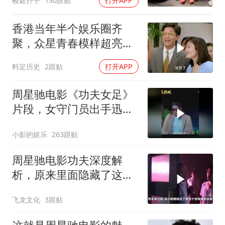
樱庭芥子
130跟贴
打开APP
香港当年半个娱乐圈齐
聚，众星青春模样超亮
眼，星爷现身瞬间惊艳
料定历史
2跟贴
打开APP
周星驰电影《功夫女足》
片段，女守门员出手迅
猛，一次比一次搞笑
小影的娱乐
263跟贴
周星驰电影功夫深度解
析，原来里面隐藏了这么
多细节？
飞龙文化
3跟贴