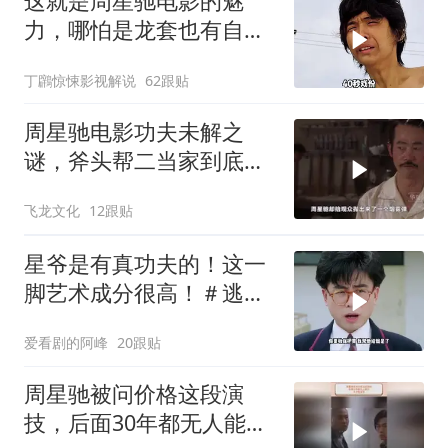
这就是周星驰电影的魅
力，哪怕是龙套也有自己
的高光时刻！
丁鸊惊悚影视解说
62跟贴
周星驰电影功夫未解之
谜，斧头帮二当家到底是
被谁干飞的？
飞龙文化
12跟贴
星爷是有真功夫的！这一
脚艺术成分很高！＃逃学
威龙
爱看剧的阿峰
20跟贴
周星驰被问价格这段演
技，后面30年都无人能