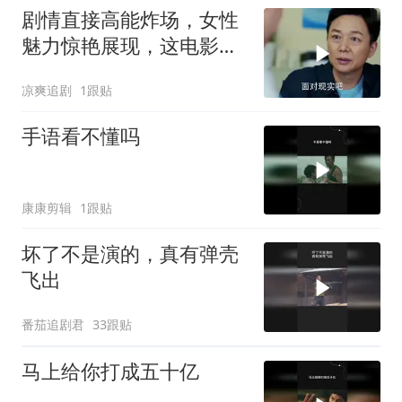
剧情直接高能炸场，女性
魅力惊艳展现，这电影堪
称王炸
凉爽追剧
1跟贴
手语看不懂吗
康康剪辑
1跟贴
坏了不是演的，真有弹壳
飞出
番茄追剧君
33跟贴
马上给你打成五十亿