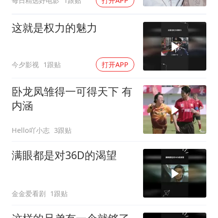
每日精选好电影
1跟贴
打开APP
这就是权力的魅力
今夕影视
1跟贴
打开APP
卧龙凤雏得一可得天下 有
内涵
Hello吖小志
3跟贴
满眼都是对36D的渴望
金金爱看剧
1跟贴