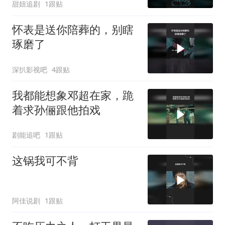
甜妞追剧
1跟贴
怀表是送你陪葬的，别瞎
琢磨了
深扒影视吧
4跟贴
我都能想象邓超在家，跪
着求孙俪跟他拍戏
剧能追吧
1跟贴
这锅我可不背
阿佳说剧
1跟贴