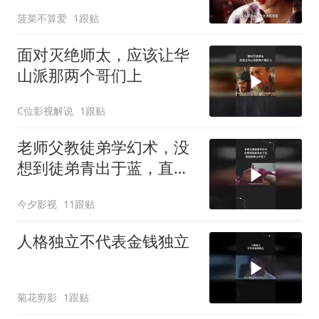
措手不及
菠菜不算爱
1跟贴
面对灭绝师太，应该让华
山派那两个哥们上
C位影视解说
1跟贴
老师父教徒弟学幻术，没
想到徒弟青出于蓝，直接
把师父吓死了
今夕影视
11跟贴
人格独立不代表金钱独立
菊花剪影
1跟贴