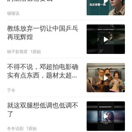
啵啵说
教练放弃一切让中国乒乓
再现辉煌
柚子影视君
1跟贴
不得不说，邓超拍电影确
实有点东西，题材太超前
了，越看越起劲
于令
就这双腿想低调也低调不
了
冬冬说剧
1跟贴