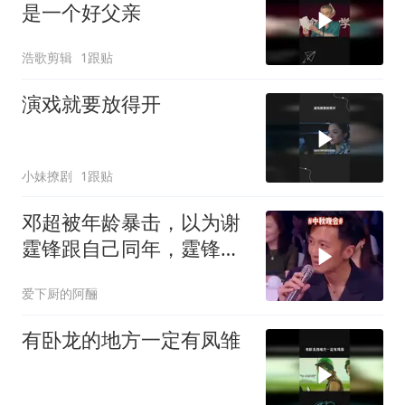
是一个好父亲
浩歌剪辑
1跟贴
演戏就要放得开
小妹撩剧
1跟贴
邓超被年龄暴击，以为谢
霆锋跟自己同年，霆锋：
哥我80后的
爱下厨的阿酾
有卧龙的地方一定有凤雏