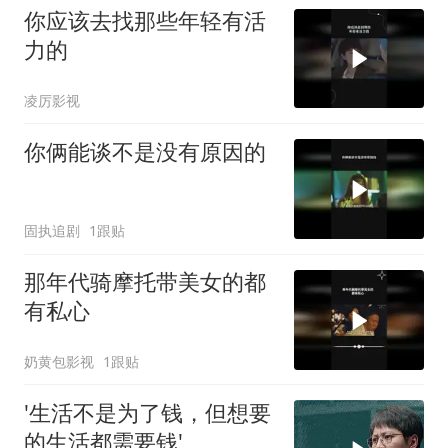
你应该去找那些年轻有活
力的
凌厉影视
你俩能谈不是没有原因的
固执追剧
1跟贴
那年代骑摩托带美女的都
有私心
奶黄包影视
1跟贴
'生活不是为了钱，但想要
的生活都需要钱'