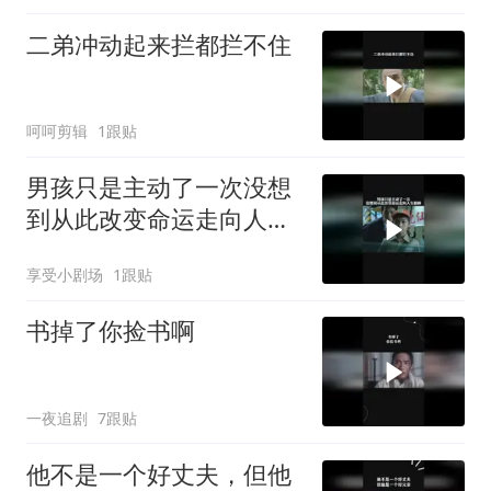
二弟冲动起来拦都拦不住
呵呵剪辑
1跟贴
男孩只是主动了一次没想
到从此改变命运走向人生
巅峰
享受小剧场
1跟贴
书掉了你捡书啊
一夜追剧
7跟贴
他不是一个好丈夫，但他