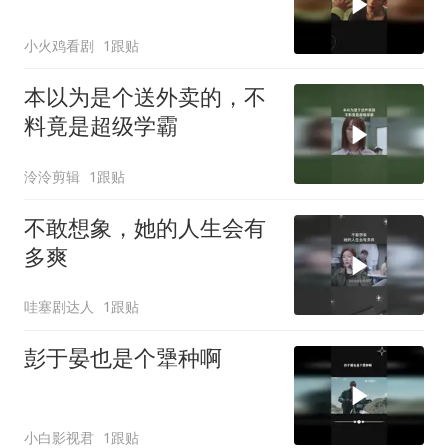
小火鸡看剧
1跟贴
本以为是个送外卖的，不
料竟是超级学霸
泠泠剪辑
1跟贴
不敢想象，她的人生会有
多爽
哇塞剧达人
1跟贴
彭于晏也是个犟种啊
小白影视君
1跟贴