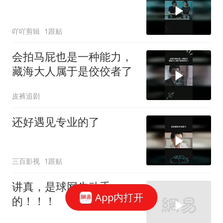
吖吖剪辑
1跟贴
会拍马屁也是一种能力，
藏海大人属于是佼佼者了
皮裤追剧
还好遇见专业的了
三百影视
1跟贴
讲真，是球网先动手
App内打开
的！！！