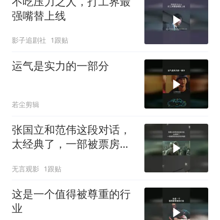
不吃压力之人，打工界最
强嘴替上线
影子追剧社
1跟贴
运气是实力的一部分
若尘剪辑
张国立和范伟这段对话，
太经典了，一部被票房低
估的好电影
无言观影
1跟贴
这是一个值得被尊重的行
业