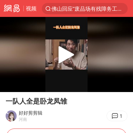
视频
佛山回应“废品场有残障务工人员”
服务提质，内需扩容有保障
李亚鹏向地铁吐血女孩捐99999元
美股收盘：道指再创历史新高
41岁女子为鼓励女儿考上985研究生
人贩子“梅姨”真名谢家梅
“老头乐”悬挂“蒙H好几个8”上路
00:00
00:52
河南：领导干部要带头休假
Play
Ent
full
被一条街帮助的“煎饼叔叔”去世
一队人全是卧龙凤雏
香港乐坛著名填词人黎彼得去世
好好剪剪辑
1
河南
男子出狱前8天被改判死缓