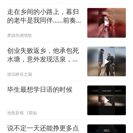
走在乡间的小路上，暮归
的老牛是我同伴……前奏
一响拾起多少人的回忆
梦姐伤感情歌
创业失败返乡，他承包死
水塘，意外发现活泉，养
出顶级鱼，百亿收购也不
游玩峡谷之巅
卖
毕生最想学日语的时候
池鱼影视
1跟贴
说不定一天还能挣更多点