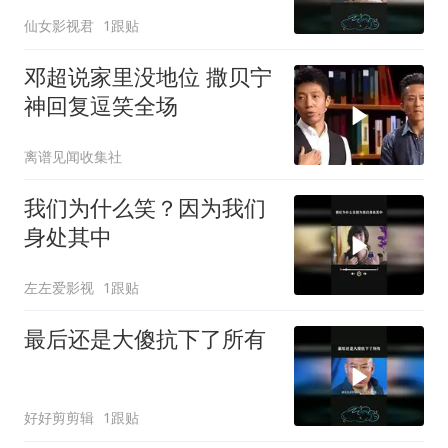
仙女影视君
1跟贴
邓超说家里没地位 撒贝宁
神回复逗笑全场
离谱见闻收集社
我们为什么笑？因为我们
身处其中
左左爱影视
1跟贴
最后还是大傻抗下了所有
好好剪剪辑
1跟贴