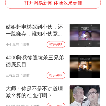
13岁少年白天写作业晚上夜市炒粉
打开网易新闻 体验效果更佳
中方公布5项对美反制措施
外交部回应日本将中国列为最大挑战
姑娘赶电梯踩到小伙，还
被妻子举报丈夫与情人一审获刑1年
一脸嫌弃，谁知小伙竟是
“中国游”持续带火“中国购”
公司总裁
小七混剪
1跟贴
打开APP
你常吃的兰州拉面要改名了
张家界中心汽车站候车厅漏水如瀑布
4000降兵惨遭坑杀三兄弟
坚持党全面领导和党中央集中统一领导
彻底反目
三有追剧
1跟贴
打开APP
大师：你是不是不讲道理
嗷？算的准也打啊？