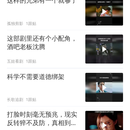
这样的兄弟有一个就够了
孤独剪影
1跟贴
这部剧里还有个小配角，
酒吧老板沈腾
五娃看剧
1跟贴
科学不需要道德绑架
长歌追剧
1跟贴
打脸时刻毫无预兆，现实
反转猝不及防，真相到来