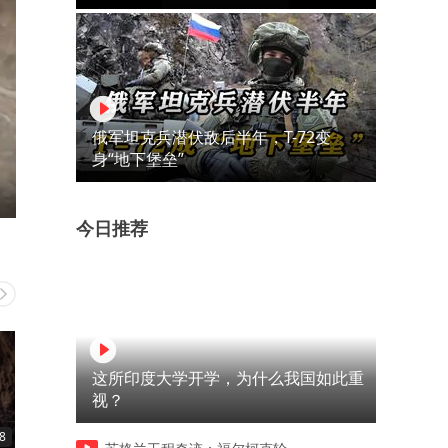
俄军坦克兵潜伏敌后半年，T-72变
身“地下堡垒”
今日推荐
这所印度大学开学，为什么我国如此重
视？
8
04:08
01:40