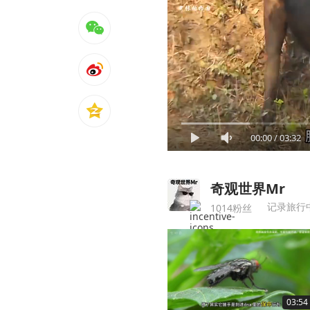
00:00
/
03:32
奇观世界Mr
记录旅行
1014粉丝
03:54