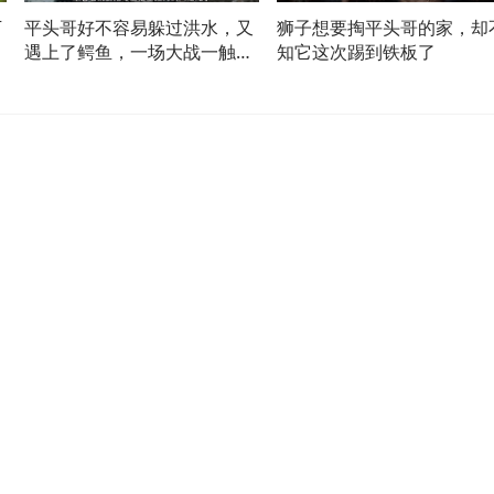
下
平头哥好不容易躲过洪水，又
狮子想要掏平头哥的家，却
遇上了鳄鱼，一场大战一触即
知它这次踢到铁板了
发