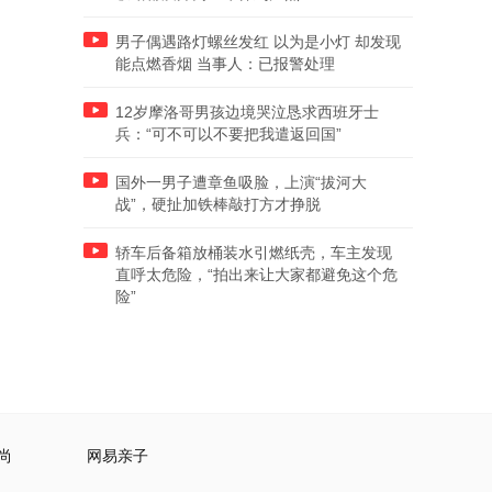
男子偶遇路灯螺丝发红 以为是小灯 却发现
能点燃香烟 当事人：已报警处理
12岁摩洛哥男孩边境哭泣恳求西班牙士
兵：“可不可以不要把我遣返回国”
国外一男子遭章鱼吸脸，上演“拔河大
战”，硬扯加铁棒敲打方才挣脱
轿车后备箱放桶装水引燃纸壳，车主发现
直呼太危险，“拍出来让大家都避免这个危
险”
尚
网易亲子