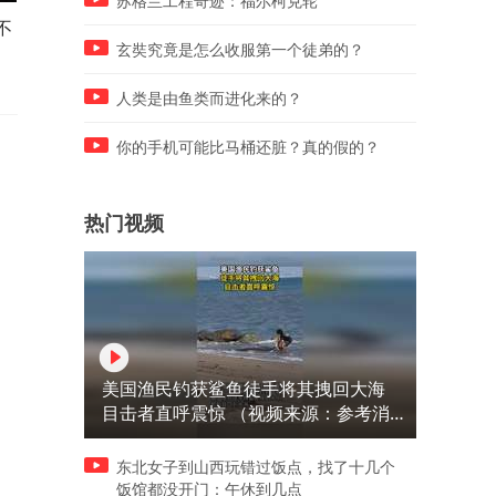
苏格兰工程奇迹：福尔柯克轮
不
全程高能反转，黑熊大战岩
平头哥偷抓野狗幼崽被野狗
羊，这就是真实的大自然厮
当场抓住，可结果却充满意
玄奘究竟是怎么收服第一个徒弟的？
杀！
人类是由鱼类而进化来的？
你的手机可能比马桶还脏？真的假的？
热门视频
美国渔民钓获鲨鱼徒手将其拽回大海
目击者直呼震惊 （视频来源：参考消
息）
东北女子到山西玩错过饭点，找了十几个
饭馆都没开门：午休到几点