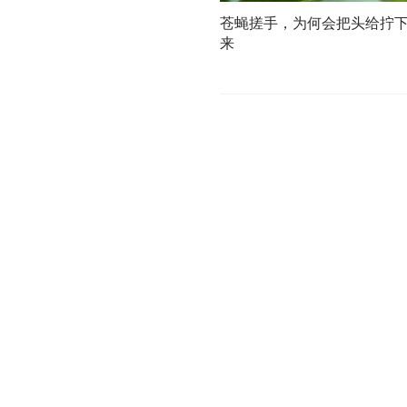
苍蝇搓手，为何会把头给拧
来