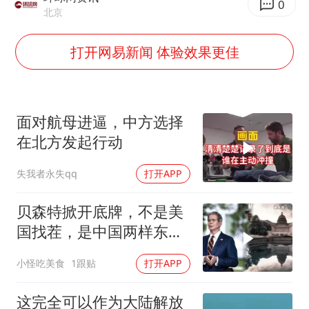
改名后的“青海拉面”店
0
北京
广岛核爆81周年央视播《奥本海默》
打开网易新闻 体验效果更佳
台风灿鸿未来对中国无影响
河南某医院2.33亿工程串标案细节披露
立秋的仪式感
面对航母进逼，中方选择
朱雨玲晋级WTT横滨冠军赛女单八强
在北方发起行动
“中国蔬菜之乡”最高温达41.8℃
失我者永失qq
打开APP
东方之约 相约未来
贝森特掀开底牌，不是美
国找茬，是中国两样东
西，一样没给
小怪吃美食
1跟贴
打开APP
这完全可以作为大陆解放