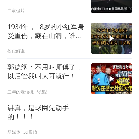
白宸侃片
1934年，18岁的小红军身
受重伤，藏在山洞，谁料
被民团头目发现
仅仅解说
郭德纲：不用叫师傅了，
以后管我叫大哥就行！孔
云龙一战惊呆老郭
三年的老核桃
6跟贴
讲真，是球网先动手
的！！！
新媒体
39跟贴