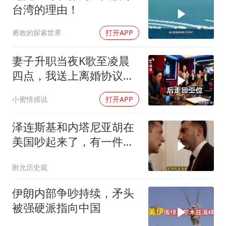
台湾的理由！
勇敢的探索世界
打开APP
妻子升职当夜K歌至凌晨
四点，我送上离婚协议果
盘，隔天她拦在公司门
小蜜情感说
打开APP
口：我们谈谈
泽连斯基和内塔尼亚胡在
美国吵起来了，有一件事
让他俩都很愤怒
附允历史观
伊朗内部争吵持续，矛头
被强硬派指向中国