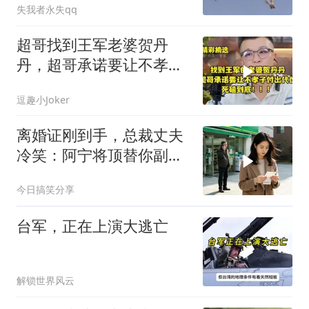
失我者永失qq
超哥找到王军老婆贺丹
丹，超哥承诺要让不孝子
付出代价，死磕到底
逗趣小Joker
离婚证刚到手，总裁丈夫
冷笑：阿宁将顶替你副总
之位，我应好
今日搞笑分享
台军，正在上演大逃亡
解锁世界风云