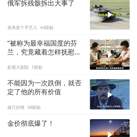
俄军拆残骸拆出大事了
老表是个手艺人
43跟贴
“被称为最幸福国度的芬
兰，究竟藏着怎样抚慰人
心的烟火气
影视大剧院
1跟贴
不能因为一次跌倒，就否
定了他的所有价值
做只好猹
58跟贴
金价彻底爆了！