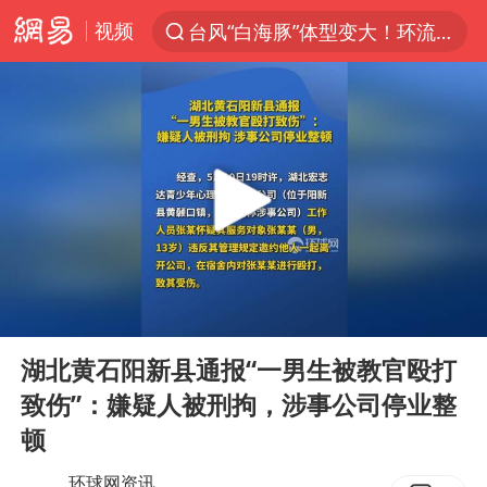
视频
台风“白海豚”体型变大！环流面积接近13个浙江那么大
上半年我国机械工业经济运行稳中有进
汪峰阻止14岁女儿买大牌
“立秋的第一杯奶茶”又爆单了
四川宜宾市高县发生4.9级地震
王力宏演唱会黄牛带观众藏匿被查获
泰国校园枪击案死亡人数升至7人
00:00
00:12
佛山通报笔试前13被淘汰后5名进体检
Play
Ent
full
陕西省委书记赶赴柞水县杏坪镇
湖北黄石阳新县通报“一男生被教官殴打
致伤”：嫌疑人被刑拘，涉事公司停业整
女孩摆摊卖菌子时收到北大通知书
顿
公司“上四休三”但要降薪1000元
环球网资讯