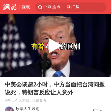
视频
全网热点 一网打尽
00:00
09:56
Play
Ent
full
中美会谈超2小时，中方当面把台湾问题
说死，特朗普反应让人意外
声明：个人原创，仅供参考
乐享人生风雨