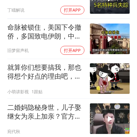
远超想象
丁睋解说
打开APP
命脉被锁住，美国下令撤
侨，多国致电伊朗，中国
两大判断全部成真
旧梦留声机
打开APP
就算你们想要搞我，那也
得想个好点的理由吧，这
这...他不成立啊
小萌讲影视
1跟贴
二婚妈隐秘身世，儿子娶
继女为亲上加亲？官方怒
批！
宛代秋