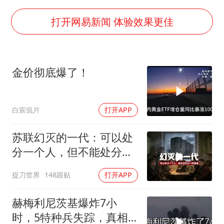
董璇小酒窝朵朵为佟丽娅庆生
媒体：“内容由AI生成”不是免责盾牌
打开网易新闻 体验效果更佳
多个明星演唱会取消
西贝创始人贾国龙押注鲜羊赛道
金价彻底爆了！
女儿为争财产堵门阻挠父亲出殡
美国AI开始攻击真人了
白宸侃片
打开APP
人民的健康、体质、幸福一脉相承
苏联幻灭的一代：可以处
分一个人，但不能处分一
种渴望
捉刀世界
148跟贴
打开APP
赫梅利尼茨基爆炸7小
时，5特种兵失踪，真相