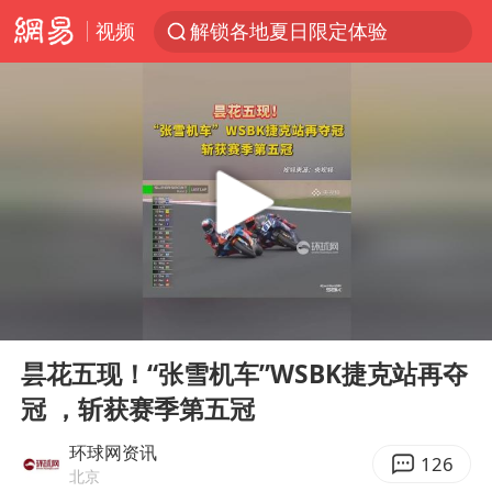
视频
解锁各地夏日限定体验
白海豚将正面袭击贯穿浙江
男童模仿奥特曼从高处跳下致骨折
名创优品一次性内裤 颜面尽失
视频丨中国东方电气集团原党组副书记、董事宋致远被查
香港宏福苑火灾或由烟头引起
实时追踪台风白海豚
00:00
00:16
浙江台州《告全体市民书》
Play
Ent
full
女主硬加吻戏短剧已下架
昙花五现！“张雪机车”WSBK捷克站再夺
冠 ，斩获赛季第五冠
上海多家景点临时闭园或调整运营时间
郑丽文：台湾从来没有“独立”过
环球网资讯
126
北京