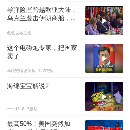
导弹险些跨越欧亚大陆：
乌克兰袭击伊朗商船，差
点引爆两场战争的“连环
侃侃世界之最
雷”
这个电磁炮专家，把国家
卖了
马蹄烫嘴说美食
152跟贴
海绵宝宝解说2
十一1118
3跟贴
最高50%！美国突然加