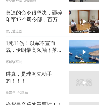
星空解密站
543跟贴
莫迪的命令很坚决，砸碎
印军17个司令部，百万印
军知道要变天了
雪儿爱追剧
1死11伤！以军不宣而
战，伊朗最高领袖下落不
明？特朗普发出通牒
环球谈军武
讲真，是球网先动手
的！！！
新媒体
40跟贴
论背景音乐的重要性！！