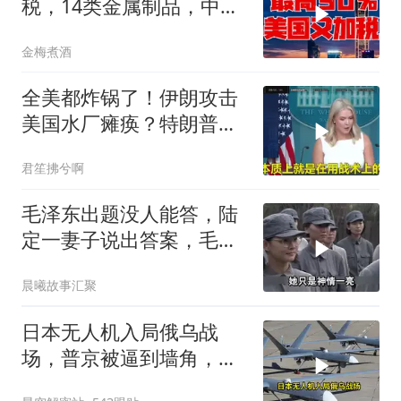
税，14类金属制品，中国
机电首当其冲
金梅煮酒
全美都炸锅了！伊朗攻击
美国水厂瘫痪？特朗普却
先把锅甩给民主党
君笙拂兮啊
毛泽东出题没人能答，陆
定一妻子说出答案，毛主
席听后高兴异常
晨曦故事汇聚
日本无人机入局俄乌战
场，普京被逼到墙角，这
场仗只剩下死战一条路