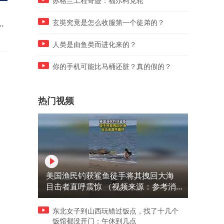
苏格兰工程奇迹：福尔柯克轮
当地时间6日，埃及、卡塔
近日，湖北47岁女子腹痛就
西
尔、约旦、阿联酋、印度尼西
才知道自己怀孕，1个小时后
玄奘究竟是怎么收服第一个徒弟的？
特
亚、巴基斯坦、土耳其和沙特
产下一名女婴，26岁女儿：
阿拉伯八国外长发表联合声
震惊，都以为妈妈是长胖了
人类是由鱼类而进化来的？
持
明，谴责以色列在加沙地带持
（重庆广电第1眼 ）
）
续的侵犯行为。（央视新闻）
你的手机可能比马桶还脏？真的假的？
热门视频
美国渔民钓获鲨鱼徒手将其拽回大海
目击者直呼震惊 （视频来源：参考消
息）
东北女子到山西玩错过饭点，找了十几个
饭馆都没开门：午休到几点