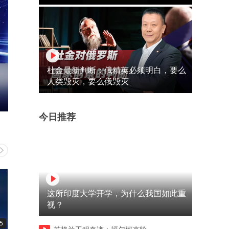
杜金最新判断：俄精英必须明白，要么
人类毁灭，要么俄毁灭
今日推荐
这所印度大学开学，为什么我国如此重
视？
5
00:05
00:05