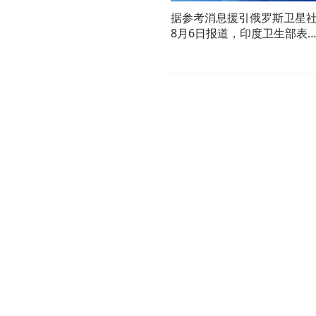
据参考消息援引俄罗斯卫星
8月6日报道，印度卫生部表
示，已紧急派遣医疗队前往
吉拉特邦和拉贾斯坦邦，应
金迪普拉病毒的暴发。（中
新闻网）