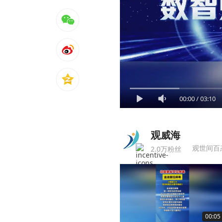
00:00
/
03:10
观威海
观世间百
2.0万粉丝
00:05