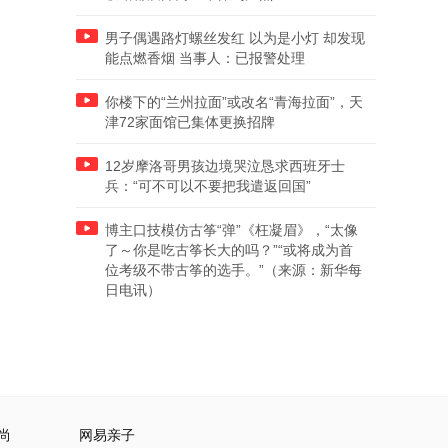
男子偶遇路灯螺丝发红 以为是小灯 却发现
能点燃香烟 当事人：已报警处理
你楼下的“兰州拉面”或改名“青海拉面”，天
津72家面馆已集体更换招牌
12岁摩洛哥男孩边境哭泣恳求西班牙士
兵：“可不可以不要把我遣返回国”
博主口技模仿古筝“弹”《枉凝眉》，“太像
了～你是吃古筝长大的吗？”“或将成为首
位考级不带古筝的选手。”（来源：新华每
日电讯）
尚
网易亲子