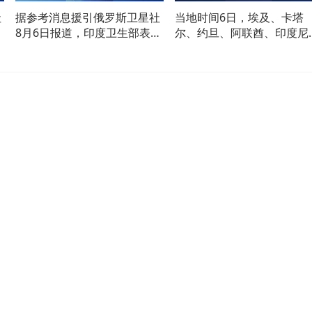
社
据参考消息援引俄罗斯卫星社
当地时间6日，埃及、卡塔
8月6日报道，印度卫生部表
尔、约旦、阿联酋、印度尼
古
示，已紧急派遣医疗队前往古
亚、巴基斯坦、土耳其和沙
对
吉拉特邦和拉贾斯坦邦，应对
阿拉伯八国外长发表联合声
国
金迪普拉病毒的暴发。（中国
明，谴责以色列在加沙地带
新闻网）
续的侵犯行为。（央视新闻