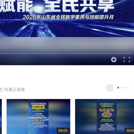
态 传播正能量
00:05
00:0