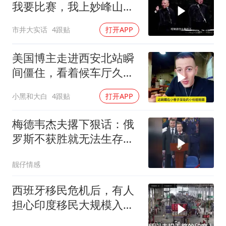
我要比赛，我上妙峰山干
嘛去？你去拜一拜冠军老
市井大实话
4跟贴
打开APP
祖庙
美国博主走进西安北站瞬
间僵住，看着候车厅久久
说不出话语
小黑和大白
4跟贴
打开APP
梅德韦杰夫撂下狠话：俄
罗斯不获胜就无法生存，
西方正用乌克兰当锤子砸
靓仔情感
碎俄国
西班牙移民危机后，有人
担心印度移民大规模入侵
中国，这可能吗？