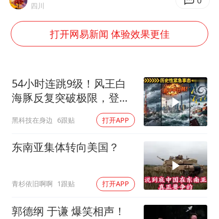
香港刷新1884年以来最高气温纪录
0
四川
新疆一婚礼线上邀请引热议
打开网易新闻 体验效果更佳
《龙餐馆》 冲奖
存款市场为何两极分化
云南一男子胃中取出180颗铁钉
54小时连跳9级！风王白
以军士兵把枪口对准中国记者
海豚反复突破极限，登陆
中日韩哪国？
奋力开创中国式现代化建设新局面
黑科技在身边
6跟贴
打开APP
东南亚集体转向美国？
青杉依旧啊啊
1跟贴
打开APP
郭德纲 于谦 爆笑相声！