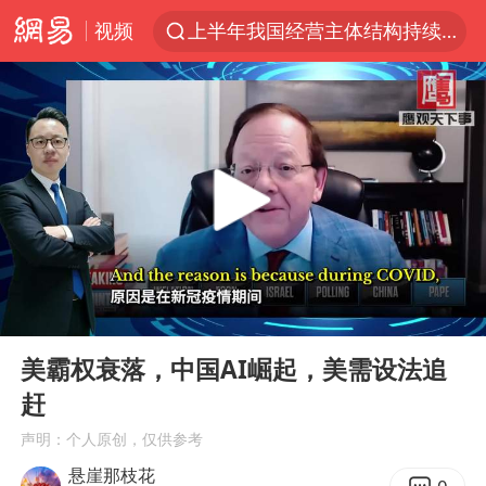
视频
上半年我国经营主体结构持续优化
白海豚对华东华北影响会大于巴威
于东来回应胖东来近25年老店年底关闭
《披荆斩棘2026》阵容官宣
全球最大级别运输船通过长江大桥
独闯南太行的失联女生最后轨迹已确认
上海全力守护市民“菜篮子”
00:00
15:32
国足U17与阿森纳决赛取消 并列冠军
Play
Ent
full
白海豚北上或致京津冀暴雨
美霸权衰落，中国AI崛起，美需设法追
赶
构建更高水平的全民健身公共服务体系
声明：个人原创，仅供参考
上门女婿出轨女邻居多年被判重婚罪
悬崖那枝花