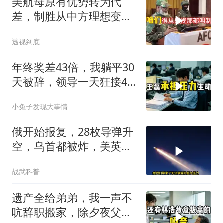
美航母原有优势转为代
差，制胜从中方理想变为
既定事实
透视到底
年终奖差43倍，我躺平30
天被辞，领导一天狂接47
个退单电话
小兔子发现大事情
俄开始报复，28枚导弹升
空，乌首都被炸，美英法
德失声
战武科普
遗产全给弟弟，我一声不
吭辞职搬家，除夕夜父亲