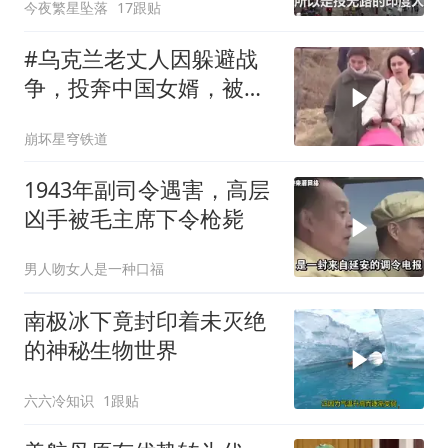
今夜繁星坠落
17跟贴
#乌克兰老丈人因躲避战
争，投奔中国女婿，被眼
前城市繁荣震惊
崩坏星穹铁道
1943年副司令遇害，高层
凶手被毛主席下令枪毙
男人吻女人是一种口福
南极冰下竟封印着未灭绝
的神秘生物世界
六六冷知识
1跟贴