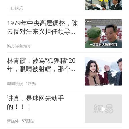
喊我结账，我笑了
一口娱乐
1979年中央高层调整，陈
云反对汪东兴担任领导职
务
风月得自难寻
林青霞：被骂“狐狸精”20
年，眼睛被射瞎，那个男
人只问了一句“谁来出机票
周周说娱
1跟贴
钱？”
讲真，是球网先动手
的！！！
新媒体
57跟贴