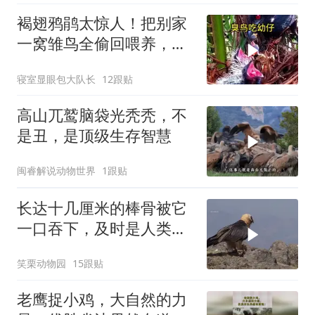
褐翅鸦鹃太惊人！把别家
一窝雏鸟全偷回喂养，自
家宝宝幸福又暖心
寝室显眼包大队长
12跟贴
高山兀鹫脑袋光秃秃，不
是丑，是顶级生存智慧
闽睿解说动物世界
1跟贴
长达十几厘米的棒骨被它
一口吞下，及时是人类腿
骨那么粗壮的骨头也能生
笑栗动物园
15跟贴
吞
老鹰捉小鸡，大自然的力