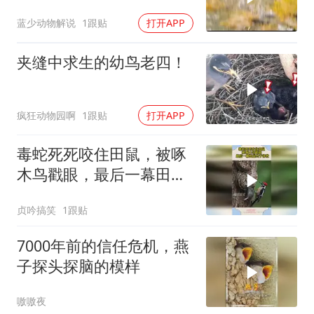
了！
蓝少动物解说
1跟贴
打开APP
夹缝中求生的幼鸟老四！
疯狂动物园啊
1跟贴
打开APP
毒蛇死死咬住田鼠，被啄
木鸟戳眼，最后一幕田鼠
终于得救
贞吟搞笑
1跟贴
7000年前的信任危机，燕
子探头探脑的模样
嗷嗷夜