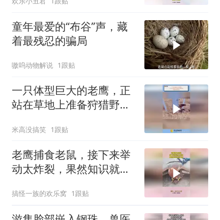
欢乐小丑君
1跟贴
童年最爱的“布谷”声，藏
着最残忍的骗局
嗷呜动物解说
1跟贴
一只体型巨大的老鹰，正
站在草地上准备狩猎野
免，却被游隼袭击
米高没搞笑
1跟贴
老鹰捕食老鼠，接下来举
动太炸裂，果然知识就是
力量！
搞怪一族的欢乐窝
1跟贴
游隼脸部嵌入钢珠，兽医