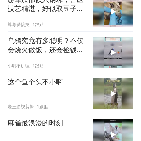
技艺精湛，好似取豆子般
成功取出！
尊尊爱搞笑
1跟贴
乌鸦究竟有多聪明？不仅
会烧火做饭，还会捡钱养
活主人
小明不讲理
1跟贴
这个鱼个头不小啊
老王影视剪辑
1跟贴
麻雀最浪漫的时刻