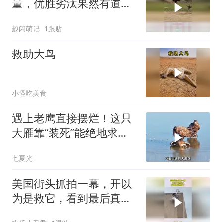
量，优胜劣汰果然有道
理！
趣闪萌记
1跟贴
救助大鸟
小怪吃美食
遇上老鹰直接摆烂！这只
大雁靠“装死”能绝地求生
吗？
七夏光
美国街头抓拍一幕，开以
为是救它，看到最后真相
了