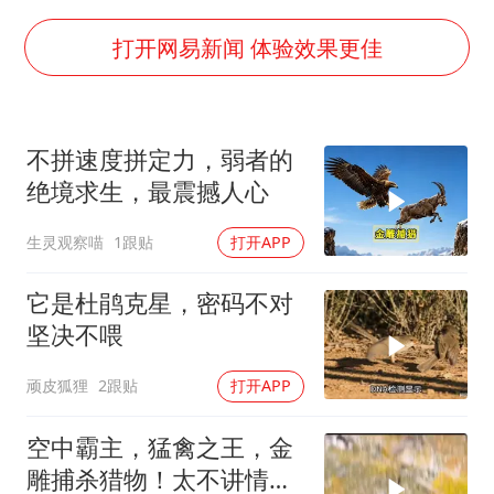
上半年国内居民出游人次34.63亿
打开网易新闻 体验效果更佳
22岁女生独闯南太行失联12天
薛之谦杭州站演唱会取消
张本智和：零封向鹏不意外
不拼速度拼定力，弱者的
今年第二强台风将带来多大影响
绝境求生，最震撼人心
“准2万亿”之城点名支持三所大学
生灵观察喵
1跟贴
打开APP
习近平心系体育强国建设
它是杜鹃克星，密码不对
坚决不喂
顽皮狐狸
2跟贴
打开APP
空中霸主，猛禽之王，金
雕捕杀猎物！太不讲情面