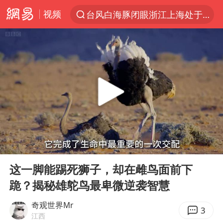
视频
“China Cool”火了，老外爱上中国避暑游
香港宏福苑火灾或由烟头引起
浙江台州《告全体市民书》
伊斯兰版北约来了吗
四川宜宾3.4级地震
网约车司机充电时猝死保险拒赔
陕西柞水泥石流已致2死 仍有1人失联
00:00
03:33
泰国初中生饮弹自尽前开了26枪
Play
Ent
full
这一脚能踢死狮子，却在雌鸟面前下
多所高校取消艺考
跪？揭秘雄鸵鸟最卑微逆袭智慧
云南一地村民过火把节意外灼伤16人
奇观世界Mr
店主称换“青海拉面”招牌后生意更好
3
江西