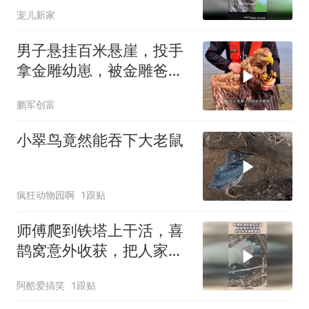
宠儿新家
男子悬挂百米悬崖，投手
拿金雕幼崽，被金雕爸爸
发现！
鹏军创富
小翠鸟竟然能吞下大老鼠
疯狂动物园啊
1跟贴
师傅爬到铁塔上干活，喜
鹊窝意外收获，把人家家
底都掏空！
阿酷爱搞笑
1跟贴