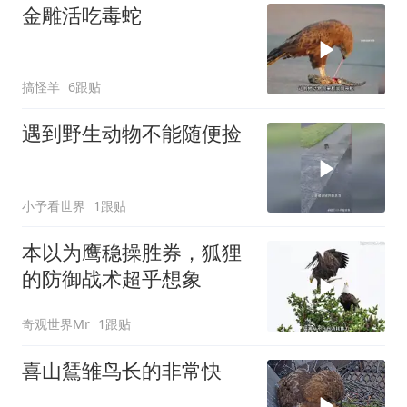
金雕活吃毒蛇
搞怪羊
6跟贴
遇到野生动物不能随便捡
小予看世界
1跟贴
本以为鹰稳操胜券，狐狸
的防御战术超乎想象
奇观世界Mr
1跟贴
喜山鵟雏鸟长的非常快