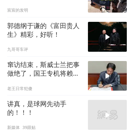
机
宸宸的发明
郭德纲于谦的《富田贵人
生》精彩，好听！
九哥哥车评
窜访结束，斯威士兰把事
做绝了，国王专机将赖清
德连夜送回台岛
老王日常犯傻
讲真，是球网先动手
的！！！
新媒体
39跟贴