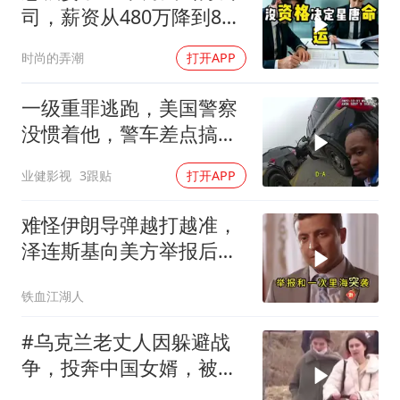
司，薪资从480万降到8
万，我递交辞呈
时尚的弄潮
打开APP
一级重罪逃跑，美国警察
没惯着他，警车差点搞报
废
业健影视
3跟贴
打开APP
难怪伊朗导弹越打越准，
泽连斯基向美方举报后，
特朗普宣布不打了
铁血江湖人
#乌克兰老丈人因躲避战
争，投奔中国女婿，被眼
前城市繁荣震惊