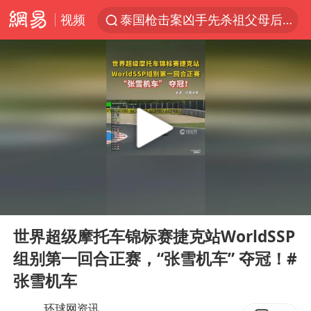
视频
泰国枪击案凶手先杀祖父母后行凶
A股三大股指收涨
台风“白海豚”体型变大！环流面积接近13个浙江那么大
泰国校园枪击案死亡人数升至7人
江苏发布台风蓝色预警
宇树科技中一签需缴款7.54万元
“立秋的第一杯奶茶”又爆单了
00:00
00:10
中国军队坚决反制任何闹海图谋
Play
Ent
full
女子开一天一夜空调后二氧化碳中毒
世界超级摩托车锦标赛捷克站WorldSSP
组别第一回合正赛，“张雪机车” 夺冠！#
台湾海峡南口北上船舶实施交通管制
张雪机车
向鹏0-3不敌张本智和
环球网资讯