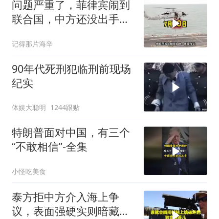
问题严重了，菲律宾闹到
联合国，中方还没出手，
东盟两国先出手了
记得那片海辛
90年代死刑犯临刑前现场
纪实
体娱大聪明
1244跟贴
特朗普面对中国，有三个
“不敢相信”-全集
小怪吃美食
泰方拒中方介入海上争
议，表面强硬实则暗藏玄