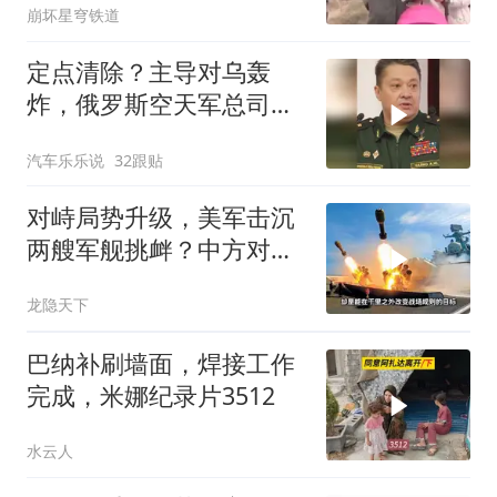
崩坏星穹铁道
定点清除？主导对乌轰
炸，俄罗斯空天军总司令
疑在莫斯科最贵餐厅被炸
汽车乐乐说
32跟贴
身亡！
对峙局势升级，美军击沉
两艘军舰挑衅？中方对美
亮出“杀手锏”
龙隐天下
巴纳补刷墙面，焊接工作
完成，米娜纪录片3512
水云人