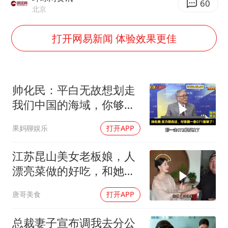
四川宜宾地震网友称睡觉被摇醒
60
北京
DeepSeek投资宇树科技意味什么
打开网易新闻 体验效果更佳
今日立秋你咬秋了吗
公司“上四休三”但要降薪1000元
东方之约 相约未来
帅化民：平白无故想划走
我们中国的海域，你够格
吗？
果妈聊娱乐
打开APP
江苏昆山美女老板娘，人
漂亮菜做的好吃，和她小
喝点
唐哥美食
打开APP
总裁妻子宣布调我去分公