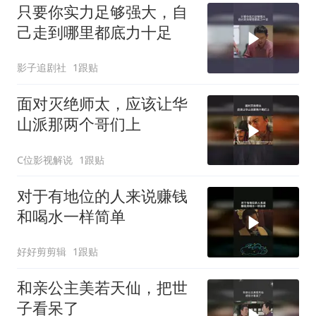
只要你实力足够强大，自
己走到哪里都底力十足
影子追剧社
1跟贴
面对灭绝师太，应该让华
山派那两个哥们上
C位影视解说
1跟贴
对于有地位的人来说赚钱
和喝水一样简单
好好剪剪辑
1跟贴
和亲公主美若天仙，把世
子看呆了