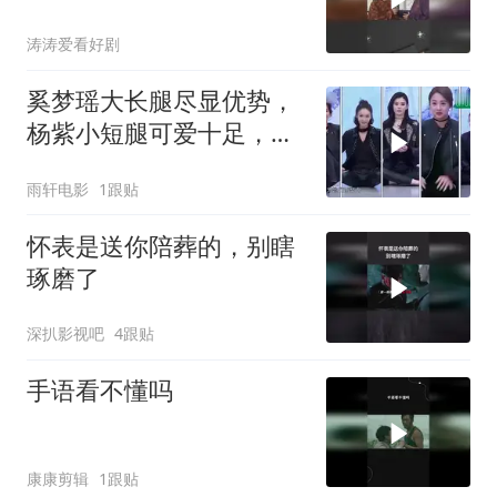
涛涛爱看好剧
奚梦瑶大长腿尽显优势，
杨紫小短腿可爱十足，张
一山感慨笑翻众人
雨轩电影
1跟贴
怀表是送你陪葬的，别瞎
琢磨了
深扒影视吧
4跟贴
手语看不懂吗
康康剪辑
1跟贴