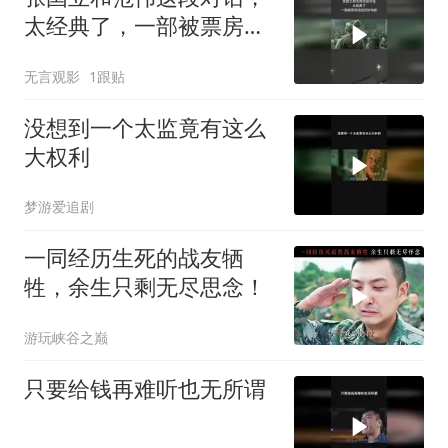
太经典了，一部被票房低
估的好电影
无言观影
1跟贴
没想到一个太监竟有这么
大权利
梦游爱追剧
一同经历生死的战友牺
牲，余生只剩无尽思念！
游玩峡谷之巅
只要给钱再难听也无所谓