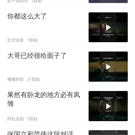
影子追剧社
1跟贴
你都这么大了
肚兜追影
1跟贴
大哥已经很给面子了
嘟嘟剪影
21跟贴
果然有卧龙的地方必有凤
雏
阿缸追剧
1跟贴
张国立和范伟这段对话，