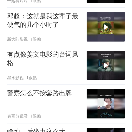
一起看片片
1跟贴
邓超：这就是我这辈子最
硬气的几个小时了
新大陆影视
1跟贴
有点像姜文电影的台词风
格
墨水影视
1跟贴
警察怎么不按套路出牌
表哥剪辑君
1跟贴
啥炮，后坐力这么大