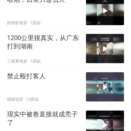
奶桃影视君
1跟贴
1200公里很真实，从广东
打到湖南
三猫看电影
1跟贴
禁止殴打客人
罐罐追影
15跟贴
现实中被卷直接就成秃子
了