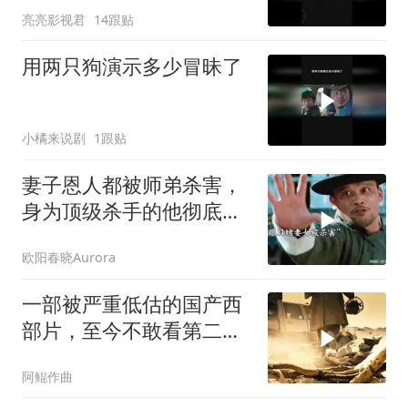
亮亮影视君
14跟贴
用两只狗演示多少冒昧了
小橘来说剧
1跟贴
妻子恩人都被师弟杀害，
身为顶级杀手的他彻底怒
了！
欧阳春晓Aurora
一部被严重低估的国产西
部片，至今不敢看第二
遍，全是人性！
阿鲲作曲