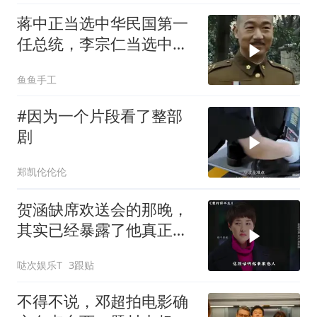
蒋中正当选中华民国第一
任总统，李宗仁当选中华
民国副总统
鱼鱼手工
#因为一个片段看了整部
剧
郑凯伦伦伦
贺涵缺席欢送会的那晚，
其实已经暴露了他真正爱
的人
哒次娱乐T
3跟贴
不得不说，邓超拍电影确