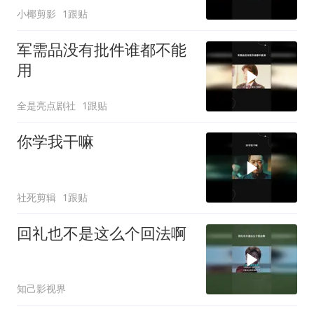
小椰剪影
1跟贴
军需品没有批件谁都不能
用
全是亮点剧社
1跟贴
你学我干嘛
社死剪辑
1跟贴
回礼也不是这么个回法啊
知己影视界