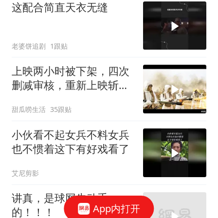
这配合简直天衣无缝
老婆饼追剧
1跟贴
上映两小时被下架，四次
删减审核，重新上映斩获
20亿票房直接封神
甜瓜唠生活
35跟贴
小伙看不起女兵不料女兵
也不惯着这下有好戏看了
艾尼剪影
讲真，是球网先动手
App内打开
的！！！