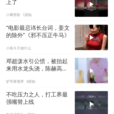
上了
小椰剪影
1跟贴
“电影最忌讳长台词，姜文
的除外”《邪不压正牛马》
小新今天做什么
邓超泼水引公愤，被抬起
来用水龙头浇，陈赫高兴
坏了丨哈哈哈哈
驴哥看视界
3跟贴
不吃压力之人，打工界最
强嘴替上线