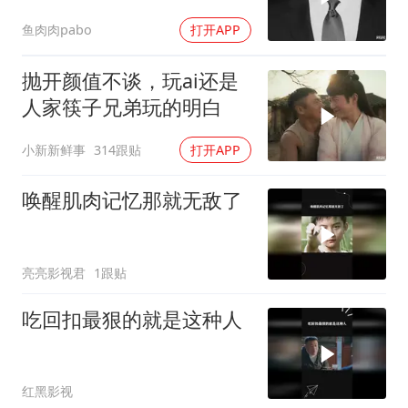
鱼肉肉pabo
打开APP
抛开颜值不谈，玩ai还是
人家筷子兄弟玩的明白
小新新鲜事
314跟贴
打开APP
唤醒肌肉记忆那就无敌了
亮亮影视君
1跟贴
吃回扣最狠的就是这种人
红黑影视