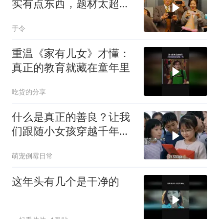
实有点东西，题材太超前
了，越看越起劲
于令
重温《家有儿女》才懂：
真正的教育就藏在童年里
吃货的分享
什么是真正的善良？让我
们跟随小女孩穿越千年寻
找答案
萌宠倒霉日常
这年头有几个是干净的