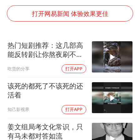
辽宁省深化扫黑除恶专项斗争
WTT横滨冠军赛女单四强国乒占三席
打开网易新闻 体验效果更佳
浙江省发出今年第2号指挥长令
一周大涨超7% 金价为何突然上涨
热门短剧推荐：这几部高
生产也能“拼单”了
能反转剧让你熬夜刷不
央视新主播李秋莹孙亚鹏亮相
停！
吃货的分享
打开APP
情侣在平潭拍日出时坠崖致一死一伤
乐享全民健身 共筑健康中国
该死的都死了不该死的还
活着
知己影视界
打开APP
姜文组局考文化常识，只
有马未都对答如流