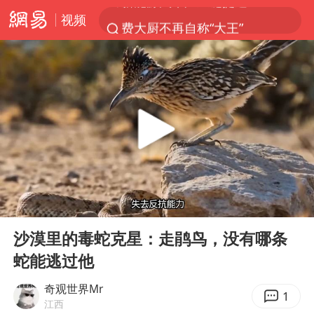
视频
费大厨不再自称“大王”
APEC峰会倒计时100天
众星发文悼念秦焰
“还不如不放假”
独闯南太行失联女子遗体已找到
辽宁28名务农人员中暑死亡？官方辟谣
SK海力士回应“或出售重庆工厂”传闻
00:00
03:01
白海豚突然大拐弯 走出罕见路线
Play
Ent
full
钟睒睒：必须限制电商平台权力
沙漠里的毒蛇克星：走鹃鸟，没有哪条
蛇能逃过他
大连一起飞航班因乘客可乐爆瓶折返
血指纹匹配成功，20年悬案告破！凶手被执行死刑
奇观世界Mr
1
江西