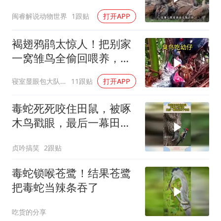
闽睿解说动物世界
1跟贴
打开APP
褐翅鸦鹃太惊人！把别家
一窝雏鸟全偷回喂养，自
家宝宝幸福又暖心
寝室显眼包大队长
11跟贴
打开APP
毒蛇死死咬住田鼠，被啄
木鸟戳眼，最后一幕田鼠
终于得救
贞吟搞笑
2跟贴
毒蛇锁喉苍鹭！结果苍鹭
把毒蛇当辣条吞了
吃货的分享