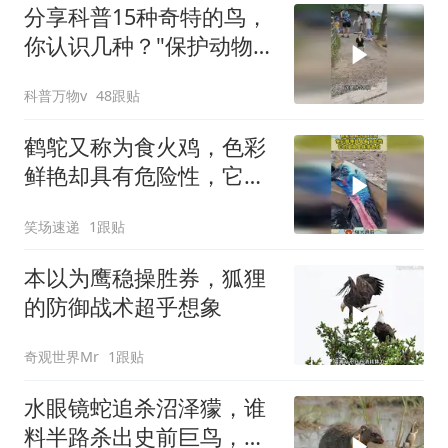
分享科普15种奇特的鸟，
你认识几种？"保护动物人
人有责 "
科普万物v
48跟贴
鹤鸵又称为食火鸡，色彩
鲜艳却具有危险性，它的
蛋竟是抹茶色的！
笑场速递
1跟贴
本以为鹰稳操胜券，狐狸
的防御战术超乎想象
奇观世界Mr
1跟贴
水眼镜蛇追杀沼泽獴，谁
料半路杀出史前巨鸟，战