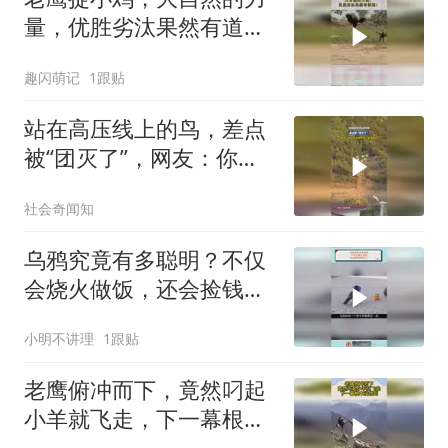
量，优胜劣汰果然有道
理！
趣闪萌记
1跟贴
站在高压线上的鸟，差点
被“团灭了”，网友：你是
怎么预判到它会被电的
社会奇闻知
乌鸦究竟有多聪明？不仅
会烧火做饭，还会捡钱养
活主人
小明不讲理
1跟贴
老鹰俯冲而下，竟然叼起
小羊就飞走，下一幕根本
没想到