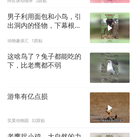
阿哲谈动物界
2跟贴
男子利用面包和小鸟，引
出洞内的怪物，下幕根本
没眼看
动物趣谈汇
1跟贴
这啥鸟了？兔子都能吃的
下，比老鹰都不弱
游隼有亿点损
笑栗动物园
32跟贴
老鹰捉小鸡，大自然的力