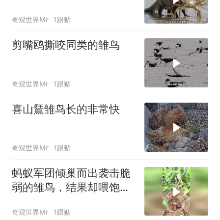
局瞬间改写
奇观世界Mr
1跟贴
剪嘴鸥撕咬同类的雏鸟
奇观世界Mr
1跟贴
喜山鵟雏鸟长的非常快
奇观世界Mr
1跟贴
蚂蚁军团倾巢而出袭击脆
弱的雏鸟，结果却喂饱了
鸟父母
奇观世界Mr
1跟贴