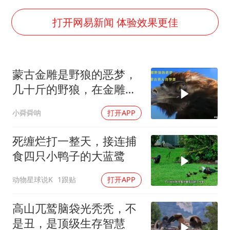
医疗垃圾做手机壳 这也是谋财害命
经销商证实雪佛兰暂停在华新车销售
打开网易新闻 体验效果更佳
武契奇：欧洲已处于大战边缘
7月CPI同比上涨0.5% 经济内生增长动力持续增强
蒙古金雕是野狼的恶梦，
无锡降雨量冲至全国第一
几十斤的野狼，在金雕爪
下党之路
下只是一道菜
小舜舜呐
打开APP
死缠烂打一整天，接连捕
食四只小鸭子的大蓝鹭
动物星球说K
1跟贴
打开APP
高山兀鹫脑袋光秃秃，不
是丑，是顶级生存智慧