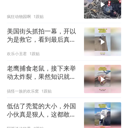
疯狂动物园啊
1跟贴
美国街头抓拍一幕，开以
为是救它，看到最后真相
了
欢乐小丑君
1跟贴
老鹰捕食老鼠，接下来举
动太炸裂，果然知识就是
力量！
搞怪一族的欢乐窝
1跟贴
低估了秃鹫的大小，外国
小伙真是狠人，这都敢站
过去！