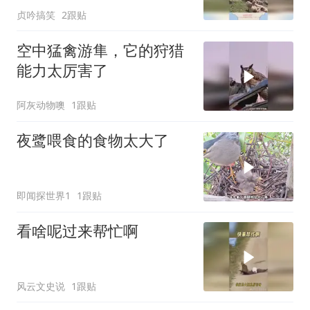
贞吟搞笑
2跟贴
空中猛禽游隼，它的狩猎
能力太厉害了
阿灰动物噢
1跟贴
夜鹭喂食的食物太大了
即闻探世界1
1跟贴
看啥呢过来帮忙啊
风云文史说
1跟贴