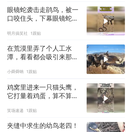
眼镜蛇袭击走鹃鸟，被一
口咬住头，下幕眼镜蛇彻
底慌了
明月搞笑社
1跟贴
在荒漠里弄了个人工水
潭，看看都会吸引来那些
动物
小舜舜呐
1跟贴
鸡窝里进来一只猫头鹰，
它打量着鸡蛋，算不算是
变相打劫！
笑场速递
1跟贴
夹缝中求生的幼鸟老四！