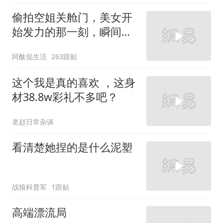
偷拍空姐关舱门，美女开
始发力的那一刻，瞬间感
觉恋爱了！
阿酞侃生活
263跟贴
这个我是真的喜欢 ，这身
材38.8w彩礼不多吧？
老赵日常杂谈
看清楚她捏的是什么泥塑
战狼科普军
1跟贴
高端漂流局