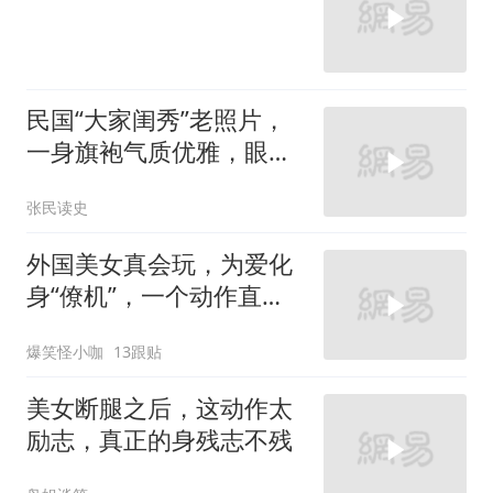
民国“大家闺秀”老照片，
一身旗袍气质优雅，眼神
温柔地看向远方
张民读史
外国美女真会玩，为爱化
身“僚机”，一个动作直接
成全！
爆笑怪小咖
13跟贴
美女断腿之后，这动作太
励志，真正的身残志不残