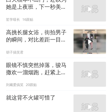
她是上夜班，下一秒美女
表情亮了！
笙学嘻长
16跟贴
高挑长腿女浴，街拍男子
的瞬间，对比差距一目了
然！
胡子搞笑君
眼镜不慎突然掉落，骏马
撒欢一溜烟跑，赶紧上来
搞搞
刘藏爱搞笑
20跟贴
就这背不火罐可惜了