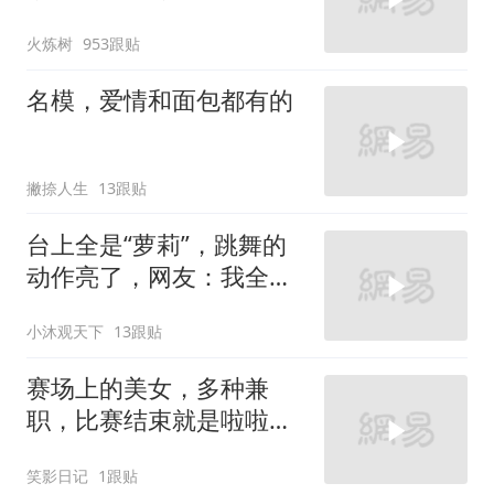
火炼树
953跟贴
名模，爱情和面包都有的
撇捺人生
13跟贴
台上全是“萝莉”，跳舞的
动作亮了，网友：我全都
要！
小沐观天下
13跟贴
赛场上的美女，多种兼
职，比赛结束就是啦啦队
员！
笑影日记
1跟贴