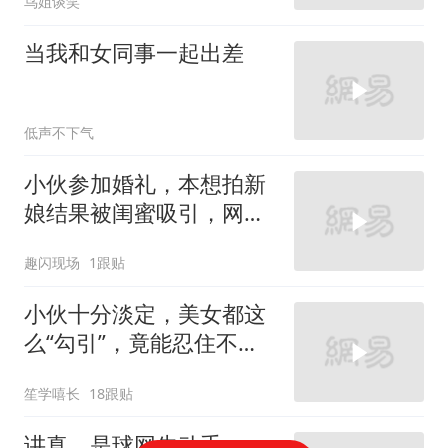
鸟姐谈笑
当我和女同事一起出差
低声不下气
小伙参加婚礼，本想拍新
娘结果被闺蜜吸引，网
友：手是什么意思！
趣闪现场
1跟贴
小伙十分淡定，美女都这
么“勾引”，竟能忍住不消
费！
笙学嘻长
18跟贴
讲真，是球网先动手