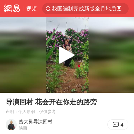
视频
我国编制完成新版全月地质图
台风白海豚登陆地点更新
巡查组提问 工作人员偷用手机查答案
看守所辅警收受10万获刑1年
多地要求领导干部带头休假
台风白海豚进入48小时警戒线
宇树科技发行价格150.80元/股
00:00
00:56
外交部发言人就广岛核爆81周年等答记者问
Play
Ent
full
佛得角门将亮相智利俱乐部主场
导演回村 花会开在你走的路旁
首次证实！“胶球”存在
声明：个人原创，仅供参考
蜜大舅导演回村
民警发现救助的拾荒老人是逃犯
4
陕西