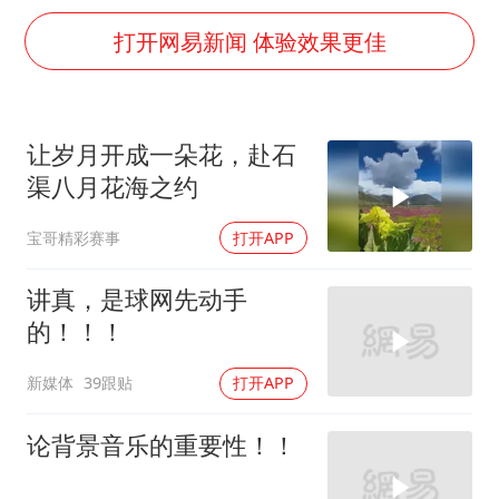
中方回应是否在太平洋海底开采稀土
打开网易新闻 体验效果更佳
27岁女子成组织卖淫集团主犯被通缉
法国将禁止“未经同意的电话营销”
奋进开新局 实干挑大梁
让岁月开成一朵花，赴石
渠八月花海之约
宝哥精彩赛事
打开APP
讲真，是球网先动手
的！！！
新媒体
39跟贴
打开APP
论背景音乐的重要性！！