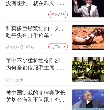
没有想到，就在昨天，对
她来讲，
打开APP
科莫多巨蜥繁忙的一天，
吃平头哥野牛羚羊！
舒克动物记
1跟贴
打开APP
军中不少猛将性格刚烈，
为何全都信服毛主席，这
份大智慧值得感悟
新车知多少
被中国制裁的菲律宾防长
关切台海和平问题！介文
汲：手伸的太长了