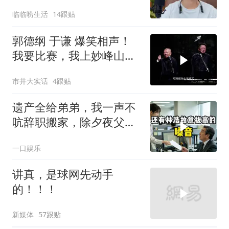
决定接妈妈回来养老
临临唠生活
14跟贴
郭德纲 于谦 爆笑相声！
我要比赛，我上妙峰山干
嘛去？你去拜一拜冠军老
市井大实话
4跟贴
祖庙
遗产全给弟弟，我一声不
吭辞职搬家，除夕夜父亲
喊我结账，我笑了
一口娱乐
讲真，是球网先动手
的！！！
新媒体
57跟贴