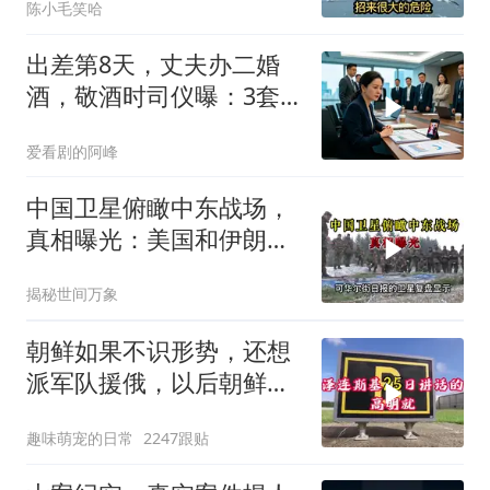
陈小毛笑哈
出差第8天，丈夫办二婚
酒，敬酒时司仪曝：3套
房2家公司被前妻冻结
爱看剧的阿峰
中国卫星俯瞰中东战场，
真相曝光：美国和伊朗都
在撒谎？
揭秘世间万象
朝鲜如果不识形势，还想
派军队援俄，以后朝鲜如
果有把柄被乌克兰
趣味萌宠的日常
2247跟贴