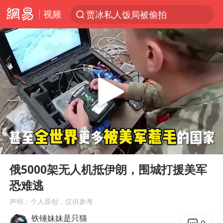
视频
贾冰私人饭局被偷拍
台风“白海豚”登陆 各地各部门全力应对
奥沙利文晋级斯诺克中国公开赛16强
路虎卫士110 HSE限时降价
我国发现稀散金属独立新矿物——乌斯河锗矿
上海鼓励居家办公
部分银行上调存款利率
00:00
05:51
小沈阳加盟《披荆斩棘》
Play
Ent
full
新疆生产建设兵团生态环境局原局长被查
俄5000架无人机抵伊朗，围城打援美军
恐难逃
朱一龙的鼻子怎么了
声明：个人原创，仅供参考
大疆错失宇树
铁锤妹妹是只猫