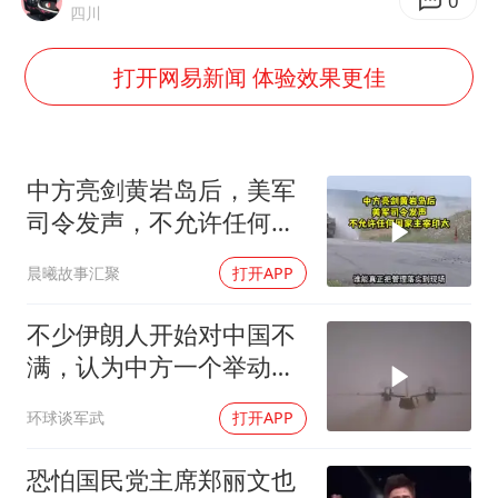
5万小车卖不动 微型代步车集体遇冷
0
四川
4.2平卫生间补漏注胶花1.55万
打开网易新闻 体验效果更佳
周星驰妈妈现身香港首映礼
上海地铁4条线路全线停运
湖北启动重大气象灾害三级应急响应
中方亮剑黄岩岛后，美军
费大厨口号更改 不再宣传小炒肉大王
司令发声，不允许任何国
家主宰印太
56岁刘奕君跟13岁女儿合跳
晨曦故事汇聚
打开APP
从科技创新看开局起步的时与势
不少伊朗人开始对中国不
满，认为中方一个举动，
毁了德黑兰的大计
环球谈军武
打开APP
恐怕国民党主席郑丽文也