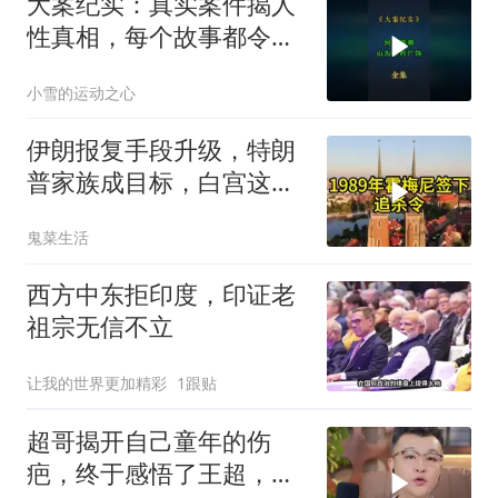
大案纪实：真实案件揭人
性真相，每个故事都令人
震撼
小雪的运动之心
伊朗报复手段升级，特朗
普家族成目标，白宫这回
真坐不住了
鬼菜生活
西方中东拒印度，印证老
祖宗无信不立
让我的世界更加精彩
1跟贴
超哥揭开自己童年的伤
疤，终于感悟了王超，他