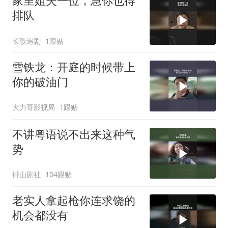
家里姐夫一位，急你也得
排队
长歌追剧
1跟贴
雪铁龙：开庭的时候带上
你的破油门
大力哥影视局
1跟贴
不讲粤语说不出来这种气
势
排山剧社
104跟贴
老实人拿起枪你连求饶的
机会都没有