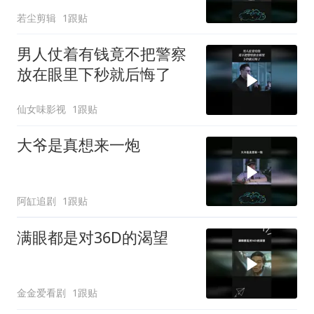
若尘剪辑
1跟贴
男人仗着有钱竟不把警察
放在眼里下秒就后悔了
仙女味影视
1跟贴
大爷是真想来一炮
阿缸追剧
1跟贴
满眼都是对36D的渴望
金金爱看剧
1跟贴