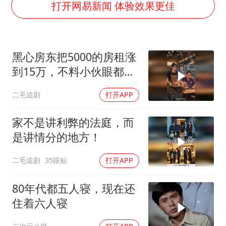
打开网易新闻 体验效果更佳
“今天得有40℃了吧 为啥还不预警”
名创优品回应女子吐槽内裤质量差
欧阳娜娜窦靖童好搭
黑心房东把5000的房租涨
中国女篮70-67险胜尼日利亚女篮
到15万，不料小伙眼都不
“新疆阿勒泰八月能滑雪”不实
眨都同意了！
二毛追剧
打开APP
国防部：坚决反制任何闹海挑衅图谋
家不是讲利弊的法庭，而
夯实基础开新局
是讲情分的地方！
二毛追剧
35跟贴
打开APP
80年代都五人寝，现在还
住着六人寝