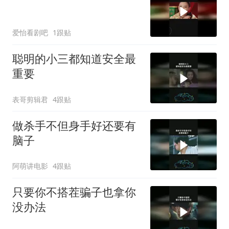
爱怡看剧吧
1跟贴
聪明的小三都知道安全最
重要
表哥剪辑君
4跟贴
做杀手不但身手好还要有
脑子
阿萌讲电影
4跟贴
只要你不搭茬骗子也拿你
没办法