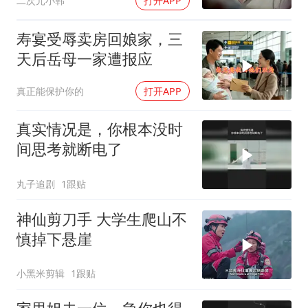
二次元小韩
打开APP
寿宴受辱卖房回娘家，三
天后岳母一家遭报应
真正能保护你的
打开APP
真实情况是，你根本没时
间思考就断电了
丸子追剧
1跟贴
神仙剪刀手 大学生爬山不
慎掉下悬崖
小黑米剪辑
1跟贴