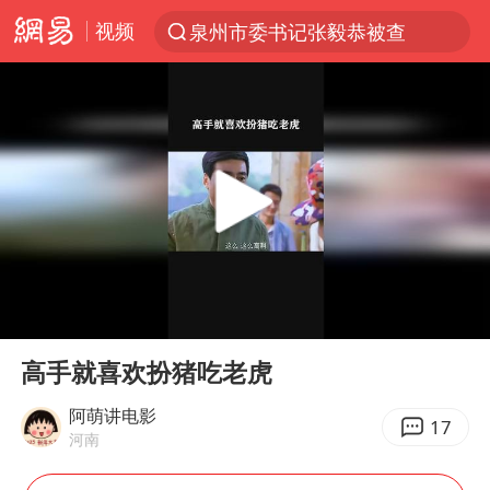
泉州市委书记张毅恭被查
视频
“电影+”如何激发千亿级消费新活力？
沙特土耳其巴基斯坦签署共同防务协议
台风白海豚已进入24小时警戒线
中医教你一招提升气血
全球首个长时储能一体化产业园量产
四川宜宾市高县4.9级地震致1人死亡
上海：台风白海豚或将带来龙卷风
00:00
02:31
胜宏科技：股票交易异常波动
Play
Ent
full
高手就喜欢扮猪吃老虎
中巨芯：上半年归母净利润1405.77万元
阿萌讲电影
美股存储板块集体大跌
17
河南
U17国足点球大战淘汰河床晋级决赛