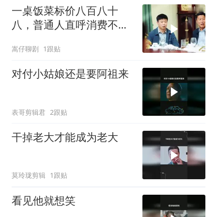
一桌饭菜标价八百八十
八，普通人直呼消费不
起，背后真相令人深思
嵩仔聊剧
1跟贴
对付小姑娘还是要阿祖来
表哥剪辑君
2跟贴
干掉老大才能成为老大
莫玲珑剪辑
1跟贴
看见他就想笑