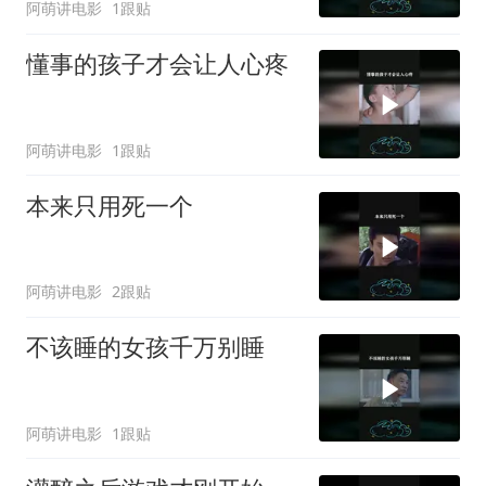
阿萌讲电影
1跟贴
懂事的孩子才会让人心疼
阿萌讲电影
1跟贴
本来只用死一个
阿萌讲电影
2跟贴
不该睡的女孩千万别睡
阿萌讲电影
1跟贴