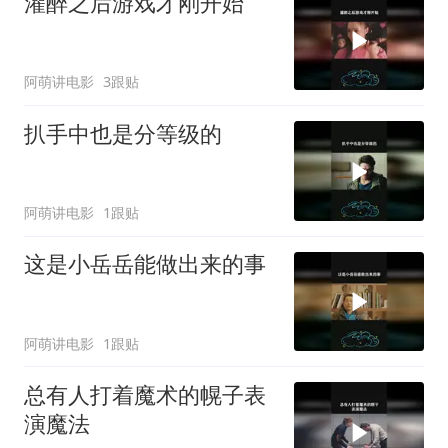
灌醉之后游戏才刚开始
阿萌讲电影
3跟贴
扒手中也是分等级的
阿萌讲电影
1跟贴
这是小岳岳能做出来的事
阿萌讲电影
1跟贴
总有人打着魔术的幌子表
演魔法