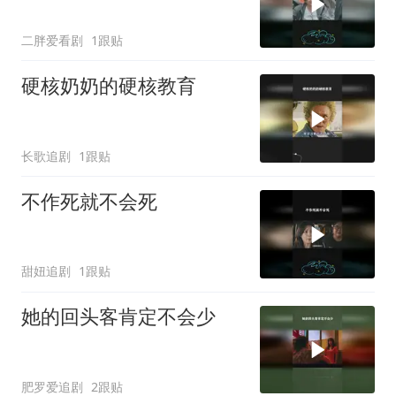
二胖爱看剧
1跟贴
硬核奶奶的硬核教育
长歌追剧
1跟贴
不作死就不会死
甜妞追剧
1跟贴
她的回头客肯定不会少
肥罗爱追剧
2跟贴