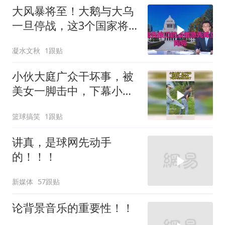
大风暴将至！大鹅与大乌
一旦停战，这3个国家将
直接迎来灭国崩盘
凝水文秋
1跟贴
小伙大庭广众干坏事，被
美女一脚击中，下幕小伙
实在太疼了
篮球搞笑
1跟贴
讲真，是球网先动手
的！！！
新媒体
57跟贴
论背景音乐的重要性！！