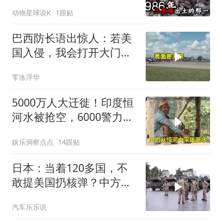
了，颠覆所有人的认知
动物星球说K
1跟贴
巴西防长语出惊人：若美
国入侵，我会打开大门，
因为没钱修门
零洛浮华
5000万人大迁徙！印度恒
河水被抢空，6000警力全
员戒备！
娱乐洞察点点
14跟贴
日本：当着120多国，不
敢提美国扔核弹？中方：
你不提，我提！
汽车乐乐说