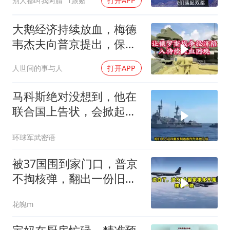
别人都叫我阿腈
1跟贴
打开APP
大鹅经济持续放血，梅德
韦杰夫向普京提出，保住
国家的唯一办法
人世间的事与人
打开APP
马科斯绝对没想到，他在
联合国上告状，会掀起中
方的4重反制
环球军武密语
被37国围到家门口，普京
不掏核弹，翻出一份旧合
同
花魄m