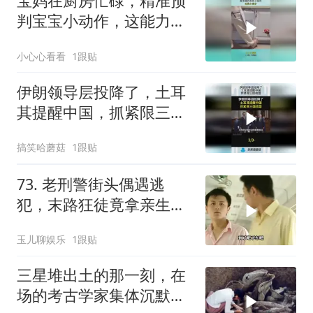
宝妈在厨房忙碌，精准预
判宝宝小动作，这能力满
分！
小心心看看
1跟贴
伊朗领导层投降了，土耳
其提醒中国，抓紧限三国
结盟！
搞笑哈蘑菇
1跟贴
73. 老刑警街头偶遇逃
犯，末路狂徒竟拿亲生儿
子当作人质落网！
玉儿聊娱乐
1跟贴
三星堆出土的那一刻，在
场的考古学家集体沉默