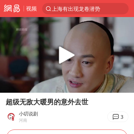
视频
上海有出现龙卷潜势
上半年我国经营主体结构持续优化
王传君 《披荆斩棘》
上海：5号线16号线浦江线全线停运
白海豚预计将在浙江苍南到三门一带登陆
今日15时起福州地铁高架区段停运
国足U17与阿森纳决赛取消 并列冠军
00:00
05:30
王艺迪2-4不敌张本美和止步4强
Play
Ent
full
上门女婿出轨女邻居多年被判重婚罪
超级无敌大暖男的意外去世
2025年小学教师减少13.19万
小叨说剧
3
河南
王艺迪无缘横滨赛决赛