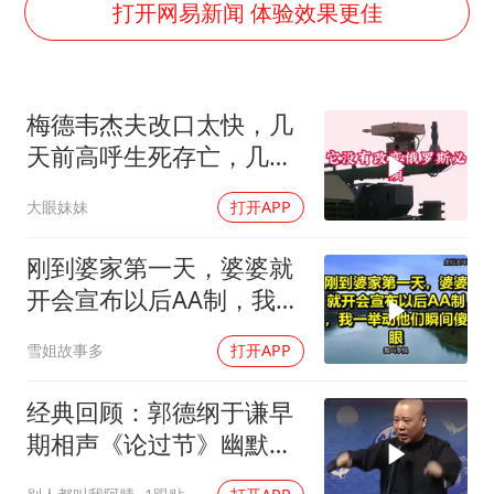
泰国：高度重视中国游客旅游体验
打开网易新闻 体验效果更佳
上海大部迎大暴雨
《龙餐馆》 冲奖
梅德韦杰夫改口太快，几
蒯曼挺进WTT横滨冠军赛女单四强
天前高呼生死存亡，几天
以军士兵把枪口对准中国记者
后又换了一个说法
大眼妹妹
打开APP
笔试第一被劝弃考涉事副校长被撤职
白海豚5次眼壁置换
刚到婆家第一天，婆婆就
构建更高水平的全民健身公共服务体系
开会宣布以后AA制，我一
举动他们瞬间傻眼！
雪姐故事多
打开APP
经典回顾：郭德纲于谦早
期相声《论过节》幽默风
趣爆笑不断