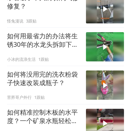
修复？
怪兔漫说
3跟贴
如何用最省力的办法将生
锈30年的水龙头拆卸下
来？
小冰的流浪生活
1跟贴
如何将没用完的洗衣粉袋
子快速改装成瓶子？
苦荞哥户外行
1跟贴
如何精准控制木板的水平
度？一个矿泉水瓶轻松解
决！