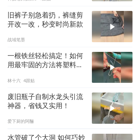
旧裤子别急着扔，裤缝剪
开改一改，秒变时尚新款
战域笔墨
一根铁丝轻松搞定！如何
用最牢固的方法将塑料袋
完全密封起来？
林十六
4跟贴
废旧瓶子自制水龙头引流
神器，省钱又实用！
爱下厨的阿酾
水管破了个大洞 如何巧妙