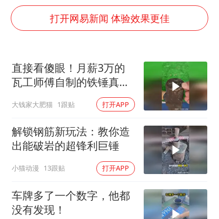
白海豚5次眼壁置换
打开网易新闻 体验效果更佳
浙江海域将现5到8米巨浪到狂浪
曝美下令调查弹药库存信息遭泄露事件
日本连续发生两次地震
直接看傻眼！月薪3万的
方桃子代言广告视频已下架
瓦工师傅自制的铁锤真的
构建更高水平的全民健身公共服务体系
是与众不同啊！
大钱家大肥猫
1跟贴
打开APP
解锁钢筋新玩法：教你造
出能破岩的超锋利巨锤
小猫动漫
13跟贴
打开APP
车牌多了一个数字，他都
没有发现！