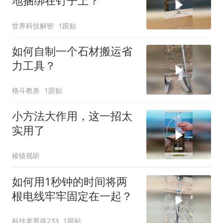
地捆绑在钉子上？
世界科技解密
1跟贴
如何自制一个石材搬运省
力工具？
格斗教兽
1跟贴
小方法大作用，这一招太
实用了
棱镜视听
如何用1秒钟的时间将两
根电线牢牢固定在一起？
科技老男孩233
1跟贴