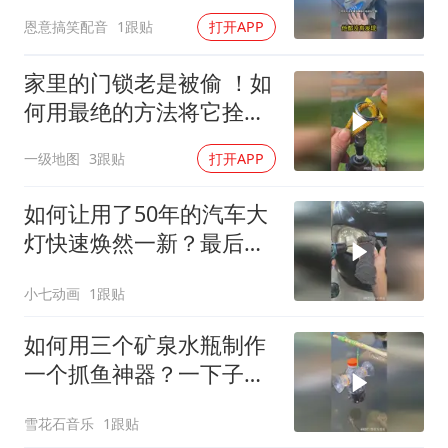
恩意搞笑配音
1跟贴
打开APP
家里的门锁老是被偷 ！如
何用最绝的方法将它拴起
来？
一级地图
3跟贴
打开APP
如何让用了50年的汽车大
灯快速焕然一新？最后效
果太震撼！
小七动画
1跟贴
如何用三个矿泉水瓶制作
一个抓鱼神器？一下子竟
然抓这么多鱼啊！
雪花石音乐
1跟贴