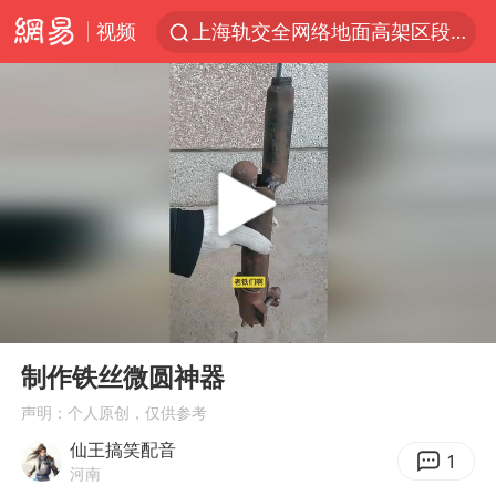
视频
上海轨交全网络地面高架区段限速运行
白海豚逼近浙闽沿海
拜登前列腺癌恶化
上海暴雨红色预警
斯诺克中国公开赛刘宏宇击败霍金斯
2026年7月份居民消费价格同比上涨0.5%
伯克希尔净买入约200亿美元股票
00:00
00:14
“伊斯兰版北约”出现
Play
Ent
full
武契奇会见泽连斯基有何意图
制作铁丝微圆神器
上海大部迎大暴雨
声明：个人原创，仅供参考
仙王搞笑配音
台铃电动车仅骑一年就断电趴窝
1
河南