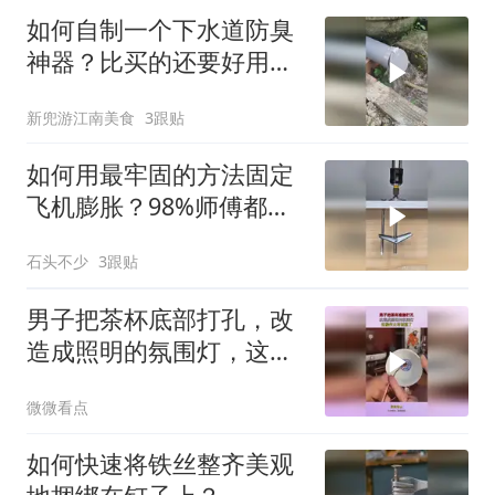
如何自制一个下水道防臭
神器？比买的还要好用
啊！
新兜游江南美食
3跟贴
如何用最牢固的方法固定
飞机膨胀？98%师傅都做
错了！
石头不少
3跟贴
男子把茶杯底部打孔，改
造成照明的氛围灯，这操
作太有创意了！
微微看点
如何快速将铁丝整齐美观