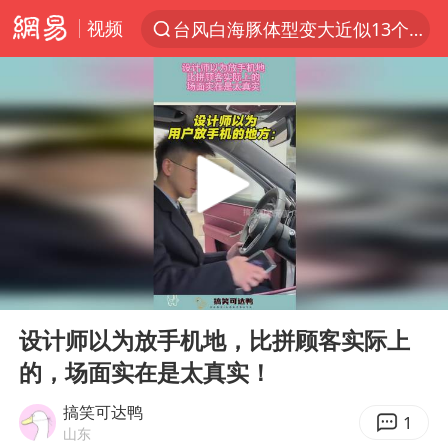
视频
台风白海豚体型变大近似13个浙江面积
夜幕落下 运动上场
泰交通部副部长回应中国游客遭歧视
美国将对多晶硅衍生品加征15%关税
改名后的“青海拉面”店
台军“汉光秀”开场闹剧多
段绚竞因公牺牲 年仅44岁
00:00
00:12
泰国突发校园枪击案已致2死多伤
Play
Ent
full
1岁宝宝碰坏纸巾盒 宝妈被索赔924元
设计师以为放手机地，比拼顾客实际上
的，场面实在是太真实！
女子开一天一夜空调后二氧化碳中毒
97岁英国奶奶飞上天再破吉尼斯纪录
搞笑可达鸭
1
山东