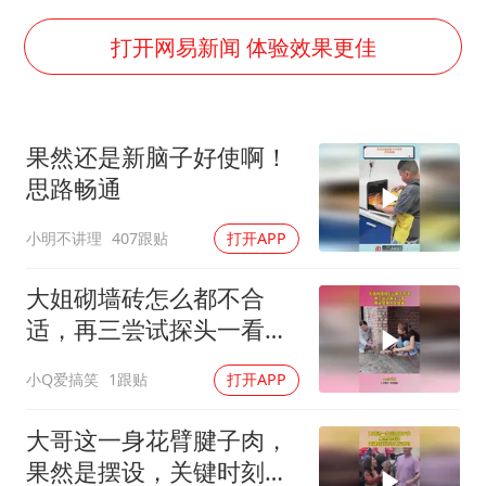
谁是宇树科技背后大赢家
“空调24小时开着更省电”不实
打开网易新闻 体验效果更佳
男子杀人后逃进深山21年活得像野人
“不建议大家买深色蛋糕”
果然还是新脑子好使啊！
公司“上四休三”但要降薪1000元
思路畅通
985博士后被曝在妻子孕期出轨后续
小明不讲理
407跟贴
打开APP
OpenAI为免费用户升级GPT-5.6 Luna
如何把百年大党建设得更加坚强有力？
大姐砌墙砖怎么都不合
适，再三尝试探头一看，
原来是有人在捣鬼！
小Q爱搞笑
1跟贴
打开APP
大哥这一身花臂腱子肉，
果然是摆设，关键时刻还