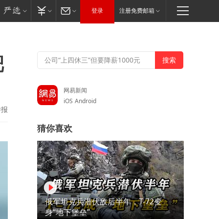
登录
注册免费邮箱
靶
网易新闻
iOS
Android
举报
猜你喜欢
俄军坦克兵潜伏敌后半年，T-72变
身“地下堡垒”