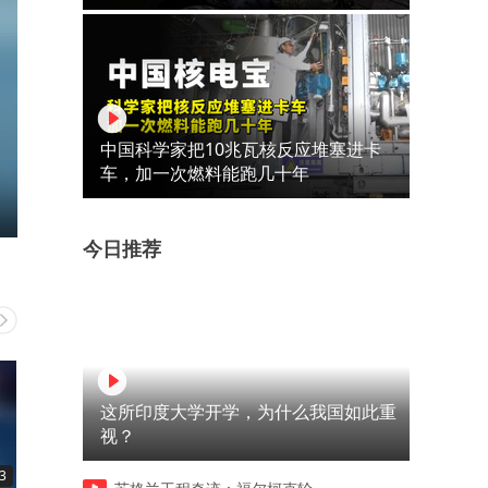
中国科学家把10兆瓦核反应堆塞进卡
车，加一次燃料能跑几十年
今日推荐
这所印度大学开学，为什么我国如此重
视？
3
00:12
00:35