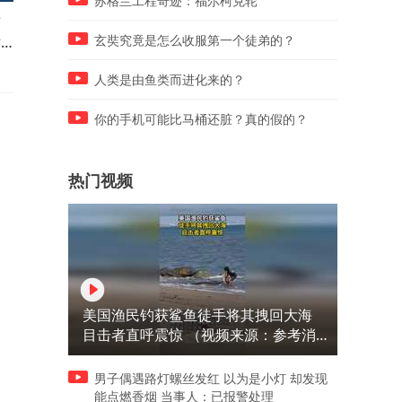
苏格兰工程奇迹：福尔柯克轮
变
美火箭残骸撞击月球 撞击点前
青海贵南：沙止步 绿绵延
世
后对比图像公布
玄奘究竟是怎么收服第一个徒弟的？
人类是由鱼类而进化来的？
你的手机可能比马桶还脏？真的假的？
热门视频
美国渔民钓获鲨鱼徒手将其拽回大海
目击者直呼震惊 （视频来源：参考消
息）
男子偶遇路灯螺丝发红 以为是小灯 却发现
能点燃香烟 当事人：已报警处理