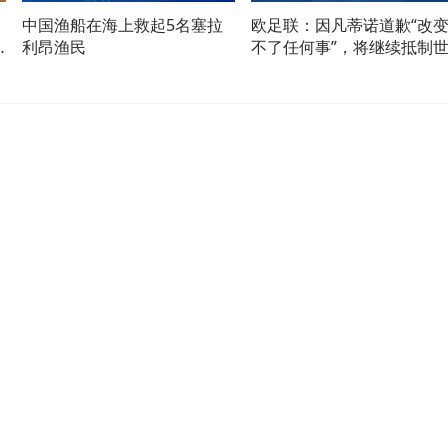
中国渔船在海上救起5名塞拉
欧足联：因凡蒂诺道歉“改
利昂渔民
不了任何事”，将继续抵制
界杯