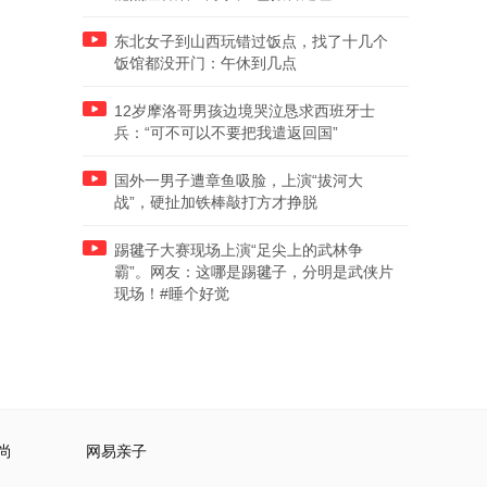
东北女子到山西玩错过饭点，找了十几个
饭馆都没开门：午休到几点
12岁摩洛哥男孩边境哭泣恳求西班牙士
兵：“可不可以不要把我遣返回国”
国外一男子遭章鱼吸脸，上演“拔河大
战”，硬扯加铁棒敲打方才挣脱
踢毽子大赛现场上演“足尖上的武林争
霸”。网友：这哪是踢毽子，分明是武侠片
现场！#睡个好觉
尚
网易亲子