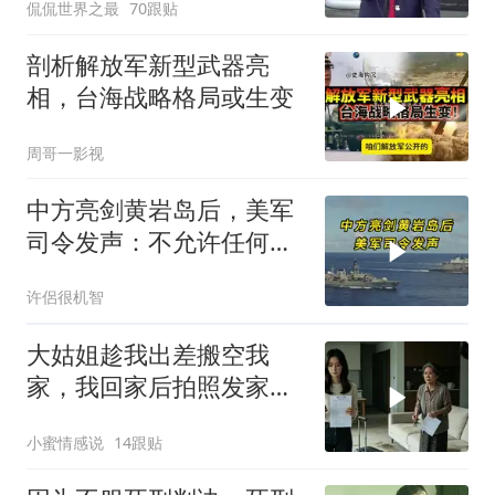
侃侃世界之最
70跟贴
剖析解放军新型武器亮
相，台海战略格局或生变
周哥一影视
中方亮剑黄岩岛后，美军
司令发声：不允许任何国
家主宰印太
许侶很机智
大姑姐趁我出差搬空我
家，我回家后拍照发家族
群里，她看到后崩溃了
小蜜情感说
14跟贴