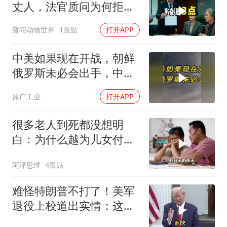
丈人，法官质问为何拒不
履行赡养义务
普陀动物世界
1跟贴
打开APP
中美如果现在开战，朝鲜
俄罗斯未必会出手，中国
只能靠这四支力量
原广工业
打开APP
很多老人到死都没想明
白：为什么越为儿女付
出，晚年越煎熬？
阿泽思维
4跟贴
难怪特朗普不打了！美军
退役上校道出实情：这场
仗美国已经输了