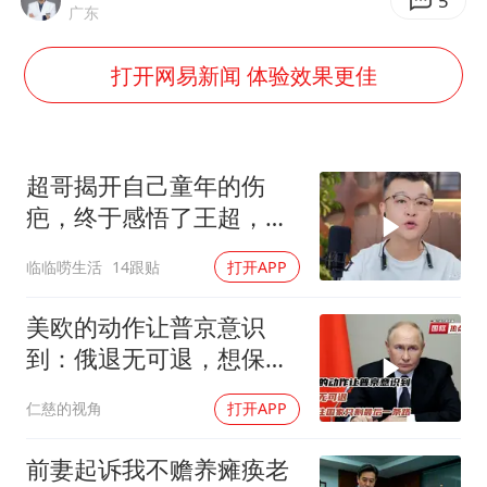
陕西柞水泥石流已致2死 仍有1人失联
5
广东
上半年国内居民出游人次34.63亿
打开网易新闻 体验效果更佳
刘浩存百花奖开幕式红裙起舞
“南湖号”盾构机下线
店主称换“青海拉面”招牌后生意更好
超哥揭开自己童年的伤
泰国初中生饮弹自尽前开了26枪
疤，终于感悟了王超，他
决定接妈妈回来养老
习近平心系体育强国建设
临临唠生活
14跟贴
打开APP
美欧的动作让普京意识
到：俄退无可退，想保住
国家只剩最后一条路
仁慈的视角
打开APP
前妻起诉我不赡养瘫痪老