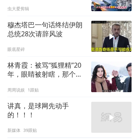
虫大爱剪辑
穆杰塔巴一句话终结伊朗
总统28次请辞风波
眼底星碎
林青霞：被骂“狐狸精”20
年，眼睛被射瞎，那个男
人只问了一句“谁来出机票
周周说娱
1跟贴
钱？”
讲真，是球网先动手
的！！！
新媒体
39跟贴