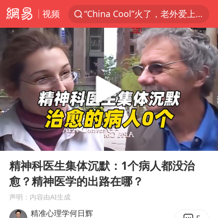
视频
“China Cool”火了，老外爱上中国避暑游
台风白海豚闭眼浙江上海处于危险半圆
伊斯兰版北约来了吗
新疆阿克苏地震
香港宏福苑火灾或由烟头引起
中国父女泰国骑摩托车坠崖1死1伤
网约车司机充电时猝死保险拒赔
00:00
04:33
浙江台州《告全体市民书》
Play
Ent
full
四川宜宾3.4级地震
精神科医生集体沉默：1个病人都没治
愈？精神医学的出路在哪？
周末打虎 宋致远被查
声明：内容由AI生成
多所高校取消艺考
精准心理学何日辉