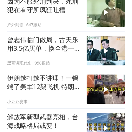
因为不服死刑判决，死刑
犯在看守所疯狂吐槽
户外阿崭
647跟贴
曾志伟临门做局，古天乐
用3.5亿买单，换全港一声
佩服！
黑哥讲现代史
958跟贴
伊朗越打越不讲理！一锅
端了美军12架飞机 特朗普
只剩一个问题
小豆豆赛事
解放军新型武器亮相，台
海战略格局或变！