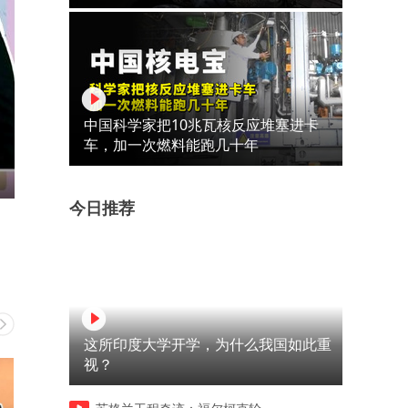
中国科学家把10兆瓦核反应堆塞进卡
车，加一次燃料能跑几十年
今日推荐
这所印度大学开学，为什么我国如此重
视？