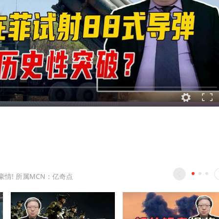
豪情! 所属MCN：亿奇点