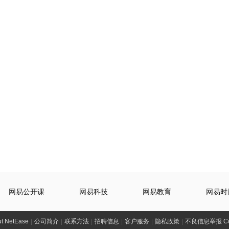
网易公开课
网易科技
网易教育
网易时
t NetEase
|
公司简介
|
联系方法
|
招聘信息
|
客户服务
|
隐私政策
|
不良信息举报 Comp