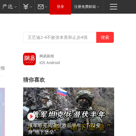
登录
注册免费邮箱
网易新闻
iOS
Android
举报
猜你喜欢
俄军坦克兵潜伏敌后半年，T-72变
身“地下堡垒”