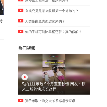
苏格兰工程奇迹：福尔柯克轮
玄奘究竟是怎么收服第一个徒弟的？
8
08:20
08:14
特
对付中俄，美要使用战术核弹
乌：朝鲜导弹要入俄！普京
人类是由鱼类而进化来的？
在有多难？
你的手机可能比马桶还脏？真的假的？
热门视频
5岁姐姐示范 5个月宝宝秒懂 网友：原
来二胎的快乐长这样
孙子考取上海交大爷爷感谢亲家母