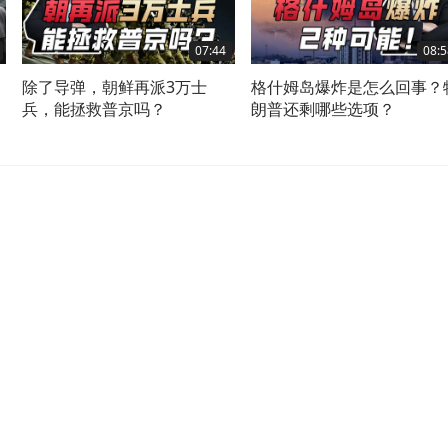
07:44
08:5
除了导弹，朝鲜再派3万士
格什姆岛爆炸是怎么回事？
兵，能拯救普京吗？
朗普还剩哪些选项？