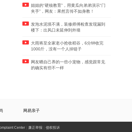
姐姐的“硬核教育”，用黄瓜向弟弟演示“门
夹手”，网友：果然言传不如身教！
发泡水泥填不满，装修师傅检查发现漏到
楼下：出风口未延伸到外墙
大雨将至全家老小抢收稻谷，6分钟收完
1000斤，没有一个人掉链子
网友晒自己养的一些小宠物，感觉跟常见
的确实有些不一样
尚
网易亲子
laint Center
|
廉正举报
|
侵权投诉