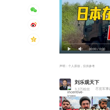
00:00
/
0:00
声明：个人原创，仅供参考
刘乐观天下
尽览军事
3.3万粉丝